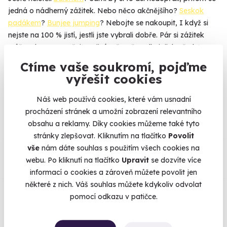
jedná o nádherný zážitek. Nebo něco akčnějšího?
Seskok
padákem
?
Bunjee jumping
? Nebojte se nakoupit, I když si
nejste na 100 % jistí, jestli jste vybrali dobře. Pár si zážitek
může zdarma vyměnit za jiný, přesně podle jejich představ.
Ctíme vaše soukromí, pojďme
vyřešit cookies
Na
heureka.cz
máme
Náš web používá cookies, které vám usnadní
96% spokojenost zákazníků.
procházení stránek a umožní zobrazení relevantního
obsahu a reklamy. Díky cookies můžeme také tyto
stránky zlepšovat. Kliknutím na tlačítko
Povolit
Co si o nás myslí
vše
nám dáte souhlas s použitím všech cookies na
webu. Po kliknutí na tlačítko
Upravit
se dozvíte více
informací o cookies a zároveň můžete povolit jen
Zobraz ohlasy
některé z nich. Váš souhlas můžete kdykoliv odvolat
pomocí odkazu v patičce.
Vše umíme pojistit