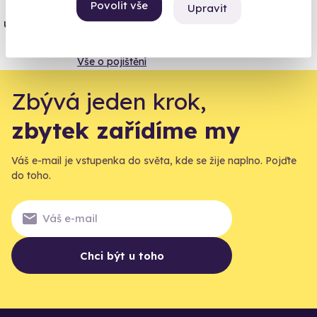
Jeden nikdy neví. Máme nejvyšší
Povolit vše
Upravit
úrazové pojištění z nabídky zážitkových
agentur.
Vše o pojištění
Zbývá jeden krok,
zbytek zařídíme my
Váš e-mail je vstupenka do světa, kde se žije naplno. Pojďte
do toho.
Chci být u toho