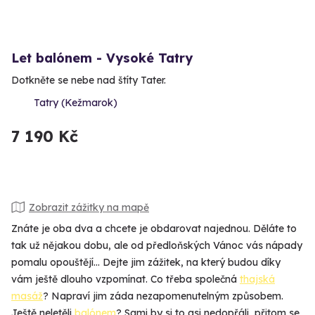
Let balónem - Vysoké Tatry
Dotkněte se nebe nad štíty Tater.
Tatry (Kežmarok)
7 190 Kč
Zobrazit zážitky na mapě
Znáte je oba dva a chcete je obdarovat najednou. Děláte to
tak už nějakou dobu, ale od předloňských Vánoc vás nápady
pomalu opouštějí... Dejte jim zážitek, na který budou díky
vám ještě dlouho vzpomínat. Co třeba společná
thajská
masáž
? Napraví jim záda nezapomenutelným způsobem.
Ještě neletěli
balónem
? Sami by si to asi nedopřáli, přitom se