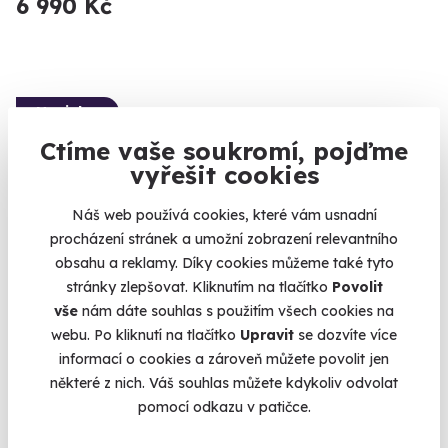
6 990 Kč
Novinka
Ctíme vaše soukromí, pojďme
vyřešit cookies
Náš web používá cookies, které vám usnadní
procházení stránek a umožní zobrazení relevantního
obsahu a reklamy. Díky cookies můžeme také tyto
stránky zlepšovat. Kliknutím na tlačítko
Povolit
Let balónem - Vysoké Tatry
vše
nám dáte souhlas s použitím všech cookies na
webu. Po kliknutí na tlačítko
Upravit
se dozvíte více
Dotkněte se nebe nad štíty Tater.
informací o cookies a zároveň můžete povolit jen
Tatry (Kežmarok)
některé z nich. Váš souhlas můžete kdykoliv odvolat
pomocí odkazu v patičce.
7 190 Kč