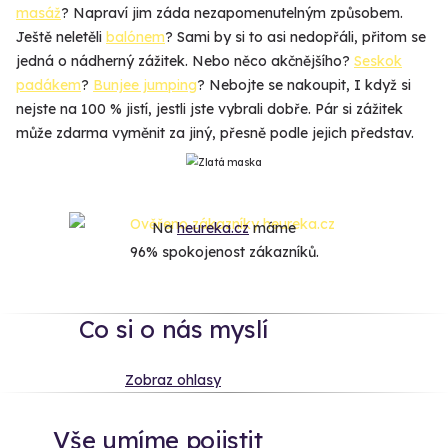
masáž
? Napraví jim záda nezapomenutelným způsobem.
Ještě neletěli
balónem
? Sami by si to asi nedopřáli, přitom se
jedná o nádherný zážitek. Nebo něco akčnějšího?
Seskok
padákem
?
Bunjee jumping
? Nebojte se nakoupit, I když si
nejste na 100 % jistí, jestli jste vybrali dobře. Pár si zážitek
může zdarma vyměnit za jiný, přesně podle jejich představ.
Na
heureka.cz
máme
96% spokojenost zákazníků.
Co si o nás myslí
Zobraz ohlasy
Vše umíme pojistit