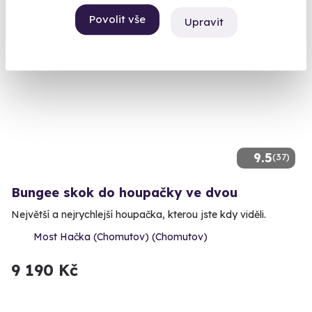
Povolit vše
Upravit
Volný termín už 05. 09. 2026
9.5
(37)
Bungee skok do houpačky ve dvou
Největší a nejrychlejší houpačka, kterou jste kdy viděli.
Most Hačka (Chomutov) (Chomutov)
9 190 Kč