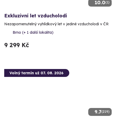
10.0
(1)
Exkluzivní let vzducholodí
Nezapomenutelný vyhlídkový let v jediné vzducholodi v ČR
Brno (+ 1 další lokalita)
9 299 Kč
Volný termín už 07. 08. 2026
9.7
(219)