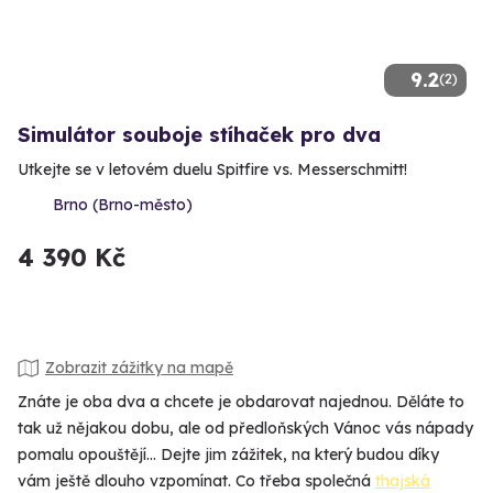
9.2
(2)
Simulátor souboje stíhaček pro dva
Utkejte se v letovém duelu Spitfire vs. Messerschmitt!
Brno (Brno-město)
4 390 Kč
Zobrazit zážitky na mapě
Znáte je oba dva a chcete je obdarovat najednou. Děláte to
tak už nějakou dobu, ale od předloňských Vánoc vás nápady
pomalu opouštějí... Dejte jim zážitek, na který budou díky
vám ještě dlouho vzpomínat. Co třeba společná
thajská