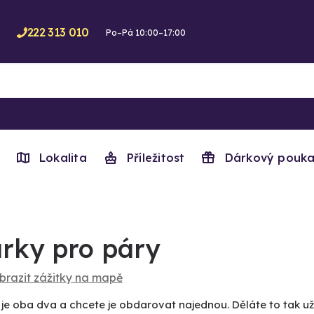
222 313 010
Po–Pá 10:00–17:00
Lokalita
Příležitost
Dárkový pouka
rky pro páry
brazit zážitky na mapě
 je oba dva a chcete je obdarovat najednou. Děláte to tak 