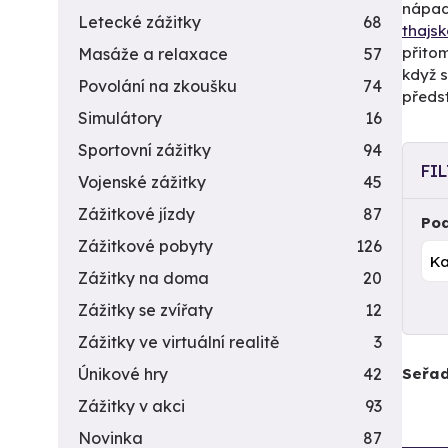
nápady
Letecké zážitky
68
thajs
přito
Masáže a relaxace
57
když s
Povolání na zkoušku
74
předs
Simulátory
16
Sportovní zážitky
94
FI
Vojenské zážitky
45
Zážitkové jízdy
87
Pod
Zážitkové pobyty
126
Zážitky na doma
20
Zážitky se zvířaty
12
Zážitky ve virtuální realitě
3
Seřad
Únikové hry
42
Zážitky v akci
93
Novinka
87