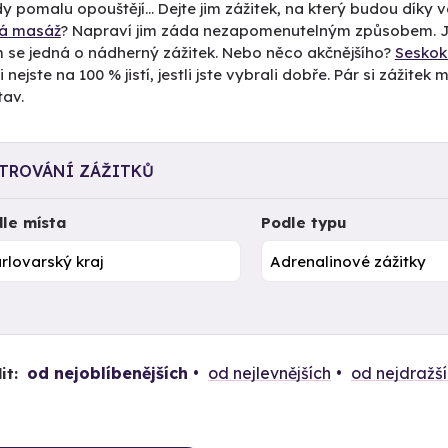
 pomalu opouštějí... Dejte jim zážitek, na který budou díky
ká masáž
? Napraví jim záda nezapomenutelným způsobem. Je
m se jedná o nádherný zážitek. Nebo něco akčnějšího?
Sesko
i nejste na 100 % jistí, jestli jste vybrali dobře. Pár si zážit
tav.
LTROVÁNÍ ZÁŽITKŮ
le místa
Podle typu
od nejoblíbenějších
od nejlevnějších
od nejdražš
it: