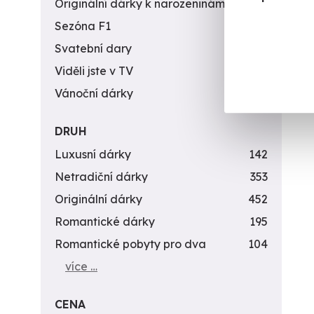
Originální dárky k narozeninám
422
Sezóna F1
4
Svatební dary
196
Viděli jste v TV
31
Vánoční dárky
311
DRUH
Luxusní dárky
142
Netradiční dárky
353
Originální dárky
452
Romantické dárky
195
Romantické pobyty pro dva
104
více …
CENA