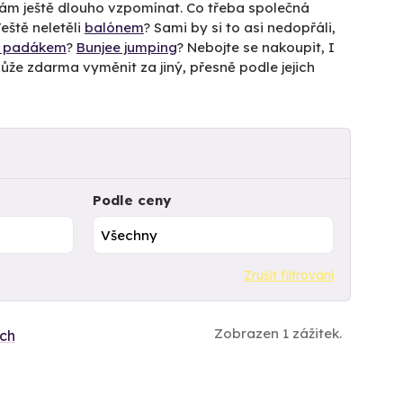
 vám ještě dlouho vzpomínat. Co třeba společná
ště neletěli
balónem
? Sami by si to asi nedopřáli,
k padákem
?
Bunjee jumping
? Nebojte se nakoupit, I
ek může zdarma vyměnit za jiný, přesně podle jejich
Podle ceny
Zrušit filtrování
Zobrazen 1 zážitek.
ích