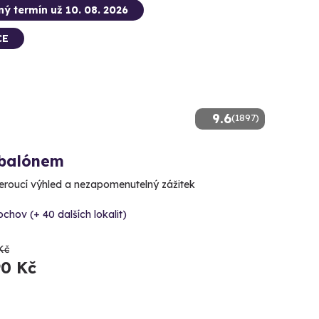
ný termín už 10. 08. 2026
CE
9.6
(1897)
 balónem
roucí výhled a nezapomenutelný zážitek
chov (+ 40 dalších lokalit)
Kč
90 Kč