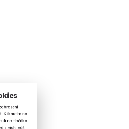
okies
zobrazení
. Kliknutím na
tí na tlačítko
é z nich. Váš