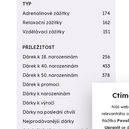
TYP
Adrenalinové zážitky
174
Relaxační zážitky
162
Vzdělávací zážitky
151
PŘILEŽITOST
Dárek k 18. narozeninám
256
Dárek k 40. narozeninám
453
Dárek k 50. narozeninám
378
Dárek k promoci
245
Dárky k narozeninám
551
Ctím
Dárky k výročí
294
Náš web 
Dárky na poslední chvíli
450
relevantního 
tlačítko
Povol
Nejprodávanější dárky
56
Upravit
se d