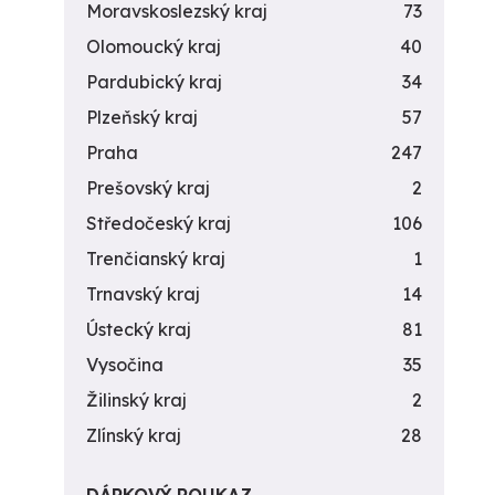
Moravskoslezský kraj
73
Olomoucký kraj
40
Pardubický kraj
34
Plzeňský kraj
57
Praha
247
Prešovský kraj
2
Středočeský kraj
106
Trenčianský kraj
1
Trnavský kraj
14
Ústecký kraj
81
Vysočina
35
Žilinský kraj
2
Zlínský kraj
28