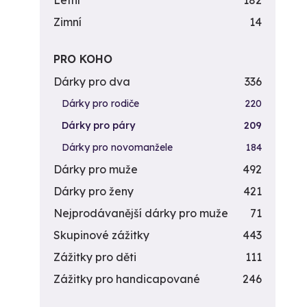
Letní
182
Zimní
14
PRO KOHO
Dárky pro dva
336
Dárky pro rodiče
220
Dárky pro páry
209
Dárky pro novomanžele
184
Dárky pro muže
492
Dárky pro ženy
421
Nejprodávanější dárky pro muže
71
Skupinové zážitky
443
Zážitky pro děti
111
Zážitky pro handicapované
246