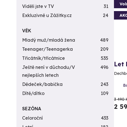
Vol
Viděli jste v TV
31
Exkluzivně u Zážitky.cz
24
AK
VĚK
Mladý muž/mladá žena
489
Teenager/Teenagerka
209
Třicátník/třicátnice
535
Let
Ještě není v důchodu/V
496
Dechbe
nejlepších letech
Dědeček/babička
243
Bo
Dítě/dítko
109
3 490 
2 5
SEZÓNA
Celoroční
433