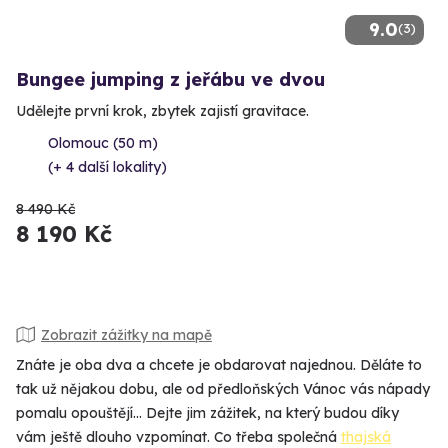
9.0
(3)
Bungee jumping z jeřábu ve dvou
Udělejte první krok, zbytek zajistí gravitace.
Olomouc (50 m)
(+ 4 další lokality)
8 490 Kč
8 190 Kč
Zobrazit zážitky na mapě
Znáte je oba dva a chcete je obdarovat najednou. Děláte to
tak už nějakou dobu, ale od předloňských Vánoc vás nápady
pomalu opouštějí... Dejte jim zážitek, na který budou díky
vám ještě dlouho vzpomínat. Co třeba společná
thajská