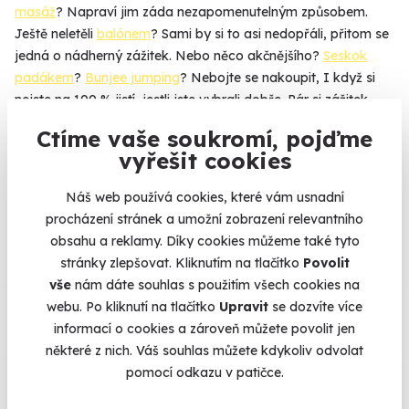
masáž
? Napraví jim záda nezapomenutelným způsobem.
Ještě neletěli
balónem
? Sami by si to asi nedopřáli, přitom se
jedná o nádherný zážitek. Nebo něco akčnějšího?
Seskok
padákem
?
Bunjee jumping
? Nebojte se nakoupit, I když si
nejste na 100 % jistí, jestli jste vybrali dobře. Pár si zážitek
může zdarma vyměnit za jiný, přesně podle jejich představ.
Ctíme vaše soukromí, pojďme
vyřešit cookies
Náš web používá cookies, které vám usnadní
Na
heureka.cz
máme
procházení stránek a umožní zobrazení relevantního
96% spokojenost zákazníků.
obsahu a reklamy. Díky cookies můžeme také tyto
stránky zlepšovat. Kliknutím na tlačítko
Povolit
vše
nám dáte souhlas s použitím všech cookies na
Co si o nás myslí
webu. Po kliknutí na tlačítko
Upravit
se dozvíte více
informací o cookies a zároveň můžete povolit jen
Zobraz ohlasy
některé z nich. Váš souhlas můžete kdykoliv odvolat
pomocí odkazu v patičce.
Vše umíme pojistit