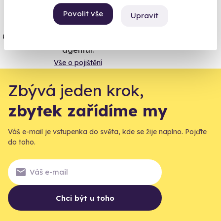
Povolit vše
Upravit
Jeden nikdy neví. Máme nejvyšší
úrazové pojištění z nabídky zážitkových
agentur.
Vše o pojištění
Zbývá jeden krok,
zbytek zařídíme my
Váš e-mail je vstupenka do světa, kde se žije naplno. Pojďte
do toho.
Chci být u toho