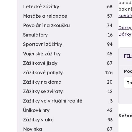
po adr
Letecké zážitky
68
pak n
ková
Masáže a relaxace
57
Povolání na zkoušku
74
Dárky 
Dárky 
Simulátory
16
Sportovní zážitky
94
Vojenské zážitky
45
FI
Zážitkové jízdy
87
Pod
Zážitkové pobyty
126
Zážitky na doma
20
Zážitky se zvířaty
12
Zážitky ve virtuální realitě
3
Únikové hry
42
Seřad
Zážitky v akci
93
Novinka
87