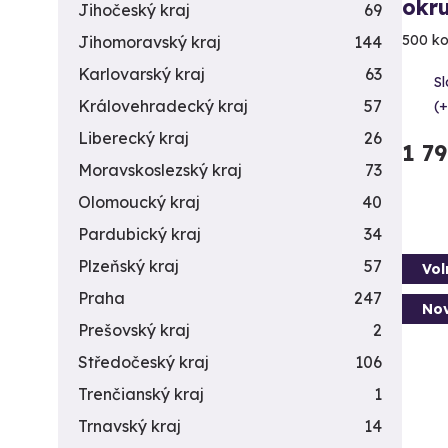
okr
Jihočeský kraj
69
500 ko
Jihomoravský kraj
144
Karlovarský kraj
63
Sl
Královehradecký kraj
57
(+
Liberecký kraj
26
1 7
Moravskoslezský kraj
73
Olomoucký kraj
40
Pardubický kraj
34
Plzeňský kraj
57
Vol
Praha
247
Nov
Prešovský kraj
2
Středočeský kraj
106
Trenčianský kraj
1
Trnavský kraj
14