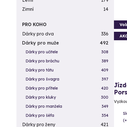
Letní
179
Zimní
14
PRO KOHO
Vol
Dárky pro dva
336
AK
Dárky pro muže
492
Dárky pro učitele
308
Dárky pro bráchu
389
Dárky pro tátu
409
Dárky pro švagra
397
Jízd
Dárky pro přítele
420
Por
Dárky pro kluky
300
Vyzkou
Dárky pro manžela
349
Sl
Dárky pro šéfa
354
(+
Dárky pro ženy
421