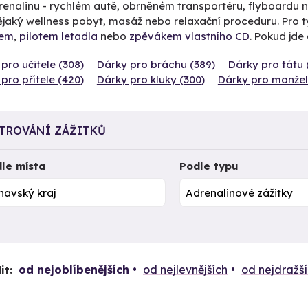
enalinu - rychlém autě, obrněném transportéru, flyboardu ne
ějaký wellness pobyt, masáž nebo relaxační proceduru. Pro 
řem
,
pilotem letadla
nebo
zpěvákem vlastního CD
. Pokud jde
pro učitele (308)
Dárky pro bráchu (389)
Dárky pro tátu 
pro přítele (420)
Dárky pro kluky (300)
Dárky pro manžel
LTROVÁNÍ ZÁŽITKŮ
le místa
Podle typu
od nejoblíbenějších
od nejlevnějších
od nejdražš
it: