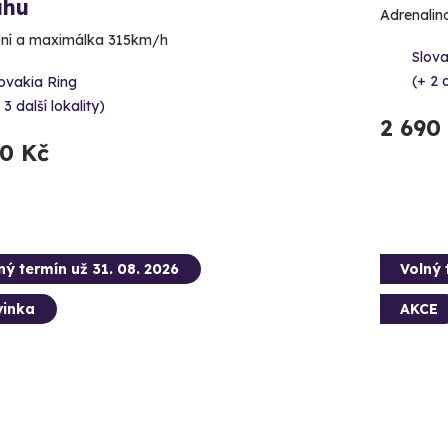
uhu
Adrenalin
ní a maximálka 315km/h
Slova
(+ 2 d
ovakia Ring
 3 další lokality)
2 690
90 Kč
ný termín už 31. 08. 2026
Volný 
inka
AKCE