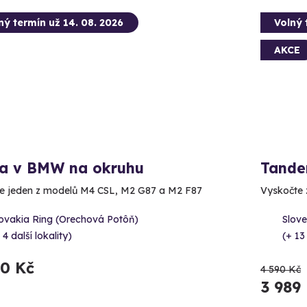
ný termín už 14. 08. 2026
Volný 
AKCE
da v BMW na okruhu
Tande
e jeden z modelů M4 CSL, M2 G87 a M2 F87
Vyskočte z
lovakia Ring (Orechová Potôň)
Slove
 4 další lokality)
(+ 13
90 Kč
4 590 Kč
3 989