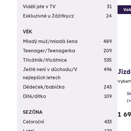
Viděli jste v TV
31
Vol
Exkluzivně u Zážitky.cz
24
VĚK
Mladý muž/mladá žena
489
Teenager/Teenagerka
209
Třicátník/třicátnice
535
Ještě není v důchodu/V
496
Jíz
nejlepších letech
Vybert
Dědeček/babička
243
S
Dítě/dítko
109
(+
SEZÓNA
1 6
Celoroční
433