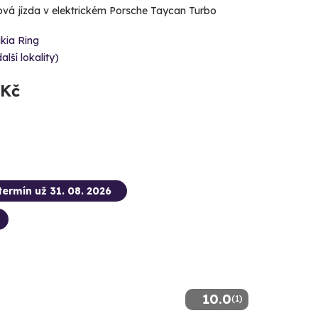
ová jízda v elektrickém Porsche Taycan Turbo
kia Ring
alší lokality)
 Kč
termín už 31. 08. 2026
10.0
(1)