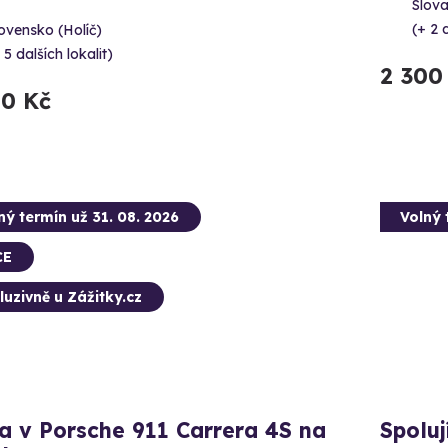
Slova
(+ 2 d
ovensko (Holíč)
 5 dalších lokalit)
2 300
50 Kč
ný termín už 31. 08. 2026
Volný 
CE
luzivně u Zážitky.cz
a v Porsche 911 Carrera 4S na
Spolu