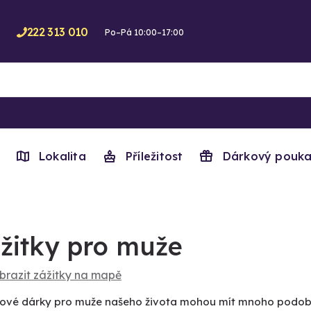
222 313 010
Po–Pá 10:00–17:00
Lokalita
Příležitost
Dárkový pouka
žitky pro muže
brazit zážitky na mapě
kové dárky pro muže našeho života mohou mít mnoho podob. Pr