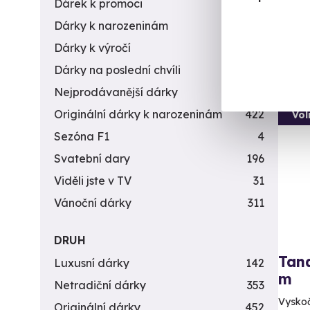
(+
Dárek k promoci
245
Dárky k narozeninám
551
4 9
Dárky k výročí
294
Dárky na poslední chvíli
450
Nejprodávanější dárky
56
Originální dárky k narozeninám
422
Vol
Sezóna F1
4
Svatební dary
196
Viděli jste v TV
31
Vánoční dárky
311
DRUH
Tan
Luxusní dárky
142
m
Netradiční dárky
353
Vyskočt
Originální dárky
452