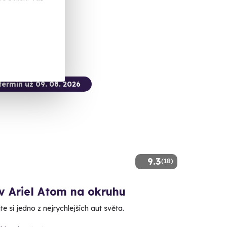
alší lokality)
 Kč
termín už 09. 08. 2026
9.3
(18)
v Ariel Atom na okruhu
e si jedno z nejrychlejších aut světa.