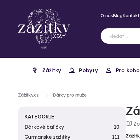
O nás
Blog
Kontakt
Zážitky
Pobyty
Pro koho
Zážitky.cz
Dárky pro muže
Zá
KATEGORIE
Zo
Dárkové balíčky
10
Zážit
Gurmánské zážitky
111