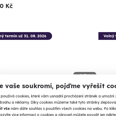
90 Kč
ný termín už 31. 08. 2026
Volný 
9.3
(101)
e vaše soukromí, pojďme vyřešit co
a ve formuli na okruhu
Jízda
používá cookies, které vám usnadní procházení stránek a umožní 
e F4 s rychlostí až 235 km/h
Porsche S
obsahu a reklamy. Díky cookies můžeme také tyto stránky zlepšovat
it vše
nám dáte souhlas s použitím všech cookies na webu. Po kliknu
ovakia Ring (SK)
Slova
ozvíte více informací o cookies a zároveň můžete povolit jen někter