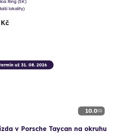
kia Ring (SK)
alší lokality)
 Kč
termín už 31. 08. 2026
10.0
(1)
jízda v Porsche Taycan na okruhu