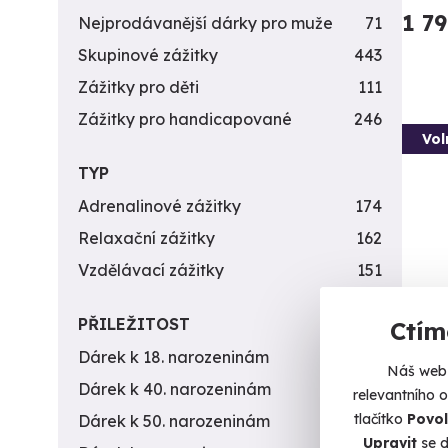
1 7
Nejprodávanější dárky pro muže
71
Skupinové zážitky
443
Zážitky pro děti
111
Zážitky pro handicapované
246
Vol
TYP
Adrenalinové zážitky
174
Relaxační zážitky
162
Vzdělávací zážitky
151
PŘILEŽITOST
Ctím
Jízd
Dárek k 18. narozeninám
256
Náš web 
Formul
Dárek k 40. narozeninám
453
relevantního 
tlačítko
Povol
Dárek k 50. narozeninám
378
Sl
Upravit
se d