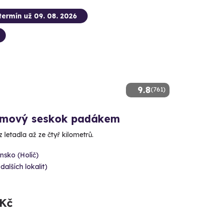
termín už 09. 08. 2026
9.8
(761)
mový seskok padákem
 letadla až ze čtyř kilometrů.
nsko (Holíč)
 dalších lokalit)
 Kč