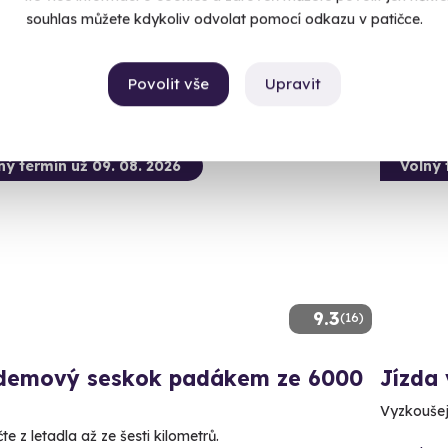
 1 další lokalita)
(+ 4 d
souhlas můžete kdykoliv odvolat pomocí odkazu v patičce.
00 Kč
1 990
Povolit vše
Upravit
ný termín už 09. 08. 2026
Volný 
9.3
(16)
demový seskok padákem ze 6000
Jízda 
Vyzkoušejt
e z letadla až ze šesti kilometrů.