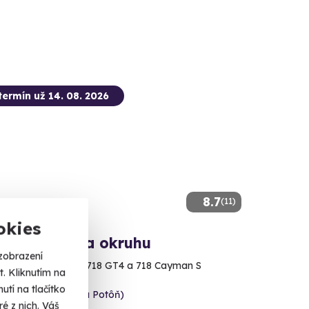
termín už 14. 08. 2026
8.7
(11)
okies
 v Porsche na okruhu
zobrazení
pyder RS, GT4 RS, 718 GT4 a 718 Cayman S
. Kliknutím na
tí na tlačítko
kia Ring (Orechová Potôň)
é z nich. Váš