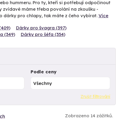
bo hummeru. Pro ty, kteří si potřebují odpočinout
ty zvídavé máme třeba povolání na zkoušku -
 o dárky pro chlapy, tak máte z čeho vybírat.
Více
(409)
Dárky pro švagra (397)
a (349)
Dárky pro šéfa (354)
Podle ceny
Zrušit filtrování
Zobrazeno 14 zážitků.
ích