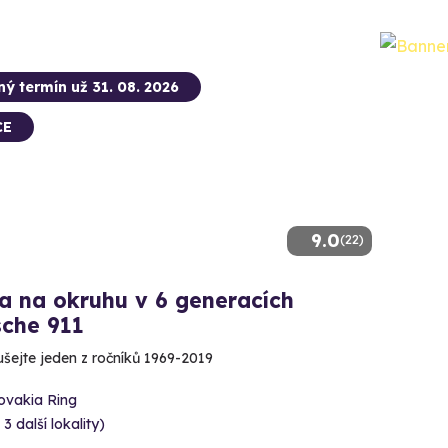
ný termín už 31. 08. 2026
CE
9.0
(22)
a na okruhu v 6 generacích
sche 911
šejte jeden z ročníků 1969-2019
ovakia Ring
 3 další lokality)