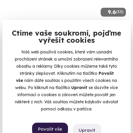
9.6
(33)
Večer s koktejly přesně podle vás
Ctíme vaše soukromí, pojďme
Ochutnejte originální koktejly připravené na míru právě pro
vyřešit cookies
Vás!
Praha - Casa Havana
Náš web používá cookies, které vám usnadní
procházení stránek a umožní zobrazení relevantního
1 490 Kč
obsahu a reklamy. Díky cookies můžeme také tyto
stránky zlepšovat. Kliknutím na tlačítko
Povolit
vše
nám dáte souhlas s použitím všech cookies na
webu. Po kliknutí na tlačítko
Upravit
se dozvíte více
informací o cookies a zároveň můžete povolit jen
Volný termín už 07. 08. 2026
některé z nich. Váš souhlas můžete kdykoliv odvolat
AKCE
pomocí odkazu v patičce.
Povolit vše
Upravit