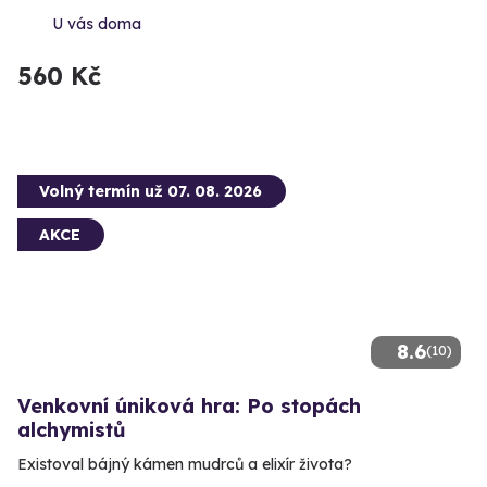
U vás doma
560 Kč
Volný termín už 07. 08. 2026
AKCE
8.6
(10)
Venkovní úniková hra: Po stopách
alchymistů
Existoval bájný kámen mudrců a elixír života?