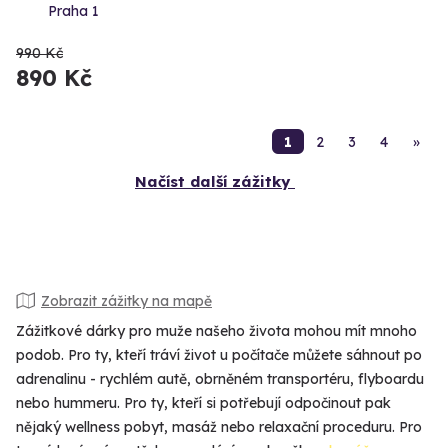
Praha 1
990 Kč
890 Kč
1
2
3
4
»
Načíst další zážitky
Zobrazit zážitky na mapě
Zážitkové dárky pro muže našeho života mohou mít mnoho
podob. Pro ty, kteří tráví život u počítače můžete sáhnout po
adrenalinu - rychlém autě, obrněném transportéru, flyboardu
nebo hummeru. Pro ty, kteří si potřebují odpočinout pak
nějaký wellness pobyt, masáž nebo relaxační proceduru. Pro