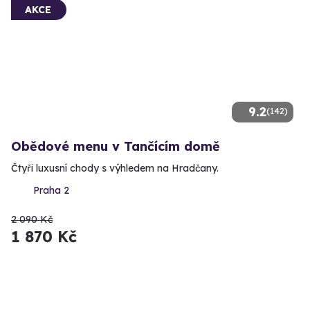
AKCE
9.2
(142)
Obědové menu v Tančícím domě
Čtyři luxusní chody s výhledem na Hradčany.
Praha 2
2 090 Kč
1 870 Kč