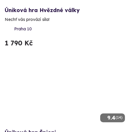
Úniková hra Hvězdné války
Nechť vás provází síla!
Praha 10
1 790 Kč
9.4
(14)