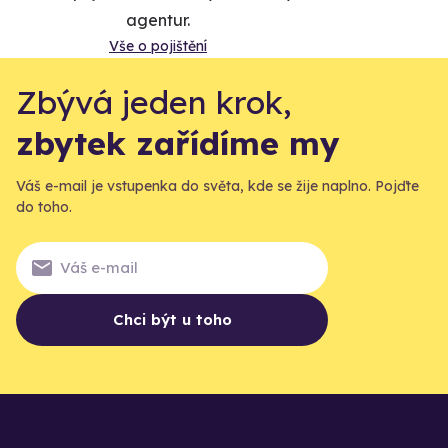
agentur.
Vše o pojištění
Zbývá jeden krok,
zbytek zařídíme my
Váš e-mail je vstupenka do světa, kde se žije naplno. Pojďte
do toho.
Chci být u toho