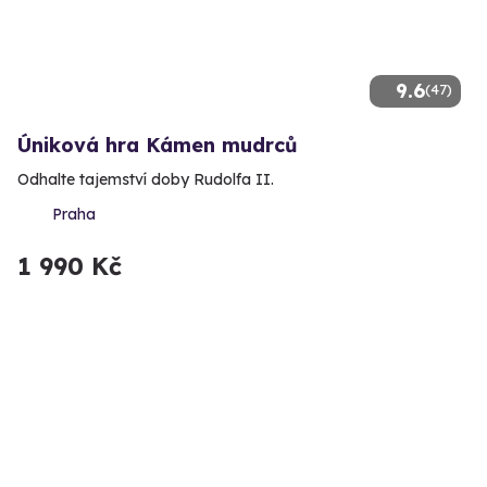
9.6
(47)
Úniková hra Kámen mudrců
Odhalte tajemství doby Rudolfa II.
Praha
1 990 Kč