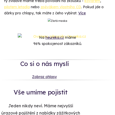
ty zvídavé máme třeba povolání na zkoušku -
kovářem
,
pilotem letadla
nebo
zpěvákem vlastního CD
. Pokud jde o
dárky pro chlapy, tak máte z čeho vybírat.
Více
Na
heureka.cz
máme
96% spokojenost zákazníků.
Co si o nás myslí
Zobraz ohlasy
Vše umíme pojistit
Jeden nikdy neví. Máme nejvyšší
úrazové pojištění z nabídky zážitkových