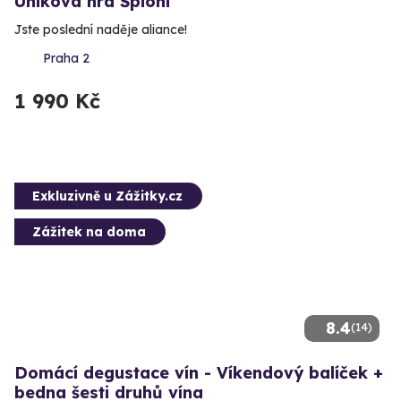
Úniková hra Špioni
Jste poslední naděje aliance!
Praha 2
1 990 Kč
Exkluzivně u Zážitky.cz
Zážitek na doma
8.4
(14)
Domácí degustace vín - Víkendový balíček +
bedna šesti druhů vína