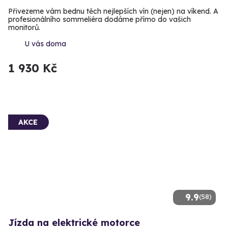
Přivezeme vám bednu těch nejlepších vín (nejen) na víkend. A
profesionálního sommeliéra dodáme přímo do vašich
monitorů.
U vás doma
1 930 Kč
AKCE
9.9
(58)
Jízda na elektrické motorce