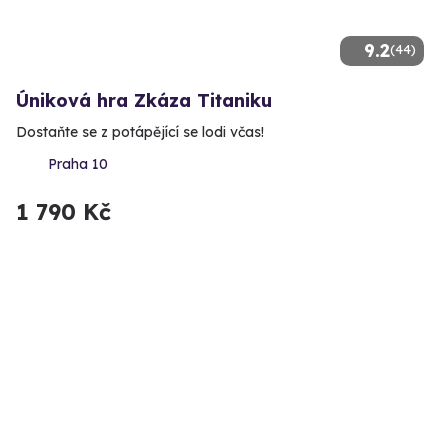
9.2
(44)
Úniková hra Zkáza Titaniku
Dostaňte se z potápějící se lodi včas!
Praha 10
1 790 Kč