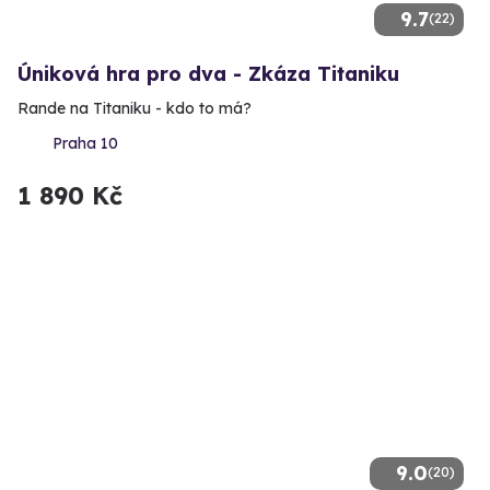
9.7
(22)
Úniková hra pro dva - Zkáza Titaniku
Rande na Titaniku - kdo to má?
Praha 10
1 890 Kč
9.0
(20)