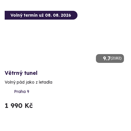
Volný termín už 08. 08. 2026
9.7
(2182)
Větrný tunel
Volný pád jako z letadla
Praha 9
1 990 Kč