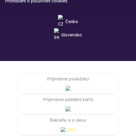
Prohlášení o používání cookies
Česko
Slovensko
Přijímáme poukázky
Přijímáme platební karty
Řekněte si o slevu
Více