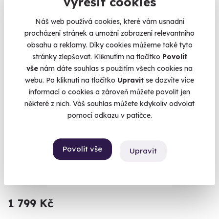
vyřešit cookies
Náš web používá cookies, které vám usnadní
procházení stránek a umožní zobrazení relevantního
Volný termín už 09. 08. 2026
obsahu a reklamy. Díky cookies můžeme také tyto
stránky zlepšovat. Kliknutím na tlačítko
Povolit
vše
nám dáte souhlas s použitím všech cookies na
webu. Po kliknutí na tlačítko
Upravit
se dozvíte více
informací o cookies a zároveň můžete povolit jen
některé z nich. Váš souhlas můžete kdykoliv odvolat
9.6
(5)
pomocí odkazu v patičce.
Zážitková střelba: Malorážky - 9 zbraní
Povolit vše
Upravit
Vystřílíte celkem 72 nábojů!
Lomnice (okres Sokolov)
(+ 27 dalších lokalit)
1 799 Kč