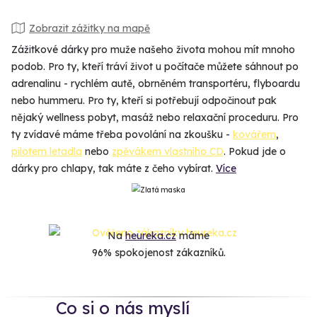
Zobrazit zážitky na mapě
Zážitkové dárky pro muže našeho života mohou mít mnoho
podob. Pro ty, kteří tráví život u počítače můžete sáhnout po
adrenalinu - rychlém autě, obrněném transportéru, flyboardu
nebo hummeru. Pro ty, kteří si potřebují odpočinout pak
nějaký wellness pobyt, masáž nebo relaxační proceduru. Pro
ty zvídavé máme třeba povolání na zkoušku -
kovářem
,
pilotem letadla
nebo
zpěvákem vlastního CD
. Pokud jde o
dárky pro chlapy, tak máte z čeho vybírat.
Více
Na
heureka.cz
máme
96% spokojenost zákazníků.
Co si o nás myslí