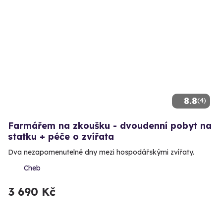
8.8
(4)
Farmářem na zkoušku - dvoudenní pobyt na
statku + péče o zvířata
Dva nezapomenutelné dny mezi hospodářskými zvířaty.
Cheb
3 690 Kč