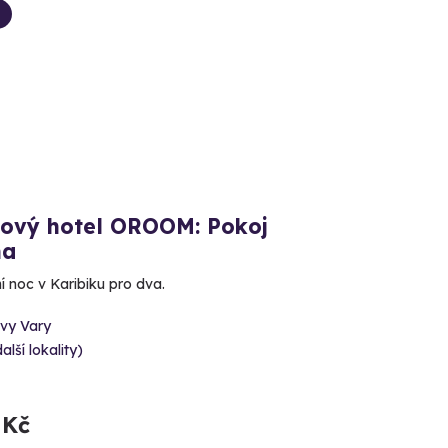
kový hotel OROOM: Pokoj
na
í noc v Karibiku pro dva.
ovy Vary
alší lokality)
 Kč