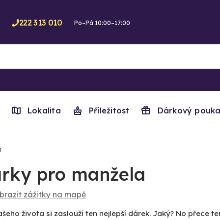
222 313 010
Po–Pá 10:00–17:00
Lokalita
Příležitost
Dárkový pouka
a
rky pro manžela
brazit zážitky na mapě
šeho života si zaslouží ten nejlepší dárek. Jaký? No přece t