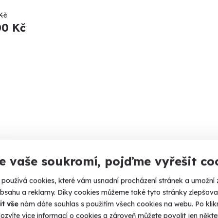
Kč
00 Kč
7.5
e vaše soukromí, pojďme vyřešit co
(1)
používá cookies, které vám usnadní procházení stránek a umožní 
 & wellness pobyt ve 4* golfovém
Pobyt 
obsahu a reklamy. Díky cookies můžeme také tyto stránky zlepšovat
rtu
Karlo
it vše
nám dáte souhlas s použitím všech cookies na webu. Po kliknu
ozvíte více informací o cookies a zároveň můžete povolit jen někter
 si užít to nejlepší z relaxace, luxusního ubytování a
Klid a od