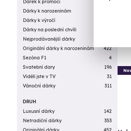
Dárek k promoci
245
golfov
Dárky k narozeninám
551
B
Dárky k výročí
294
(+
Dárky na poslední chvíli
450
6 8
Nejprodávanější dárky
56
Originální dárky k narozeninám
422
Sezóna F1
4
Svatební dary
196
Nov
Viděli jste v TV
31
Vánoční dárky
311
DRUH
Luxusní dárky
142
Netradiční dárky
353
Originální dárky
452