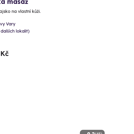
ká masáž
ajsko na vlastní kůži.
ovy Vary
 dalších lokalit)
 Kč
(45)