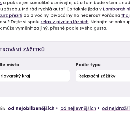
k
a pak se jen samolibě usmívejte, až o tom bude všem s na
u zásobu. Má rád rychlá auta? Co takhle jízda v
Lamborghini
kurz přežití
do divočiny. Divočárny ho neberou? Pořádná
tha
asu? Dejte si spolu
relax v pivních lázních
. Nebojte se nakoupi
k může vyměnit za jiný, přesně podle svého gusta.
LTROVÁNÍ ZÁŽITKŮ
le místa
Podle typu
od nejoblíbenějších
od nejlevnějších
od nejdražš
it: