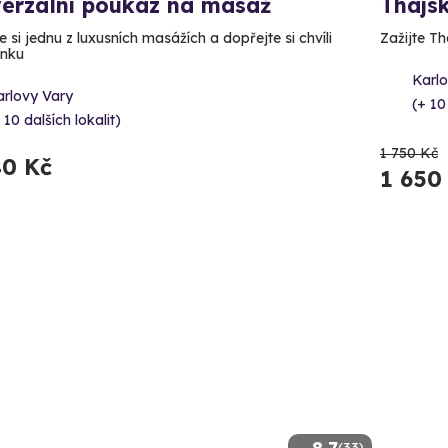
verzální poukaz na masáž
Thajs
 si jednu z luxusních masážích a dopřejte si chvíli
Zažijte Th
ínku
Karl
arlovy Vary
(+ 10
 10 dalších lokalit)
1 750 Kč
40 Kč
1 650
(33)