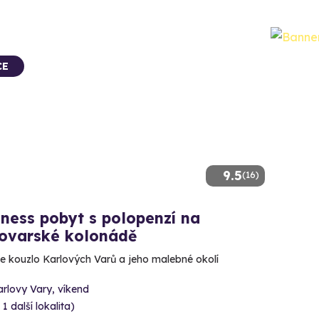
CE
9.5
(16)
ness pobyt s polopenzí na
lovarské kolonádě
e kouzlo Karlových Varů a jeho malebné okolí
rlovy Vary, víkend
 1 další lokalita)