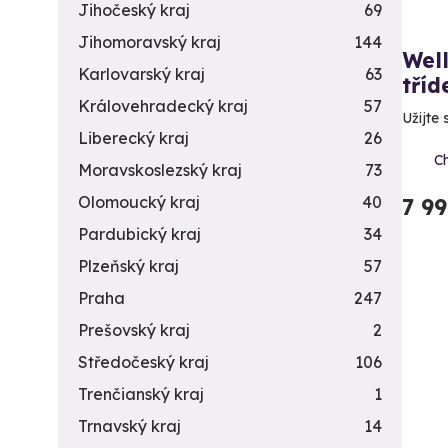
Jihočeský kraj
69
Jihomoravský kraj
144
Well
Karlovarský kraj
63
tříd
Královehradecký kraj
57
Užijte 
Liberecký kraj
26
C
Moravskoslezský kraj
73
Olomoucký kraj
40
7 9
Pardubický kraj
34
Plzeňský kraj
57
Praha
247
Prešovský kraj
2
Středočeský kraj
106
Trenčianský kraj
1
Trnavský kraj
14