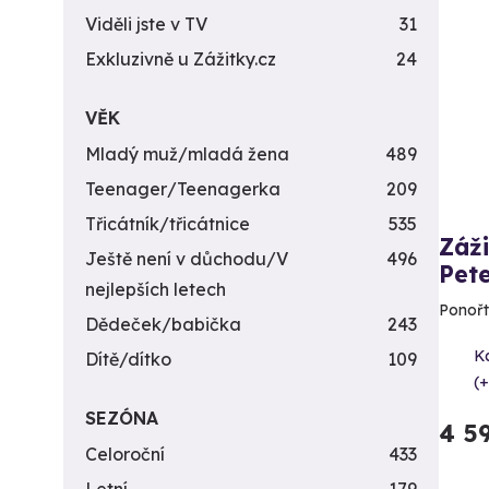
Viděli jste v TV
31
Exkluzivně u Zážitky.cz
24
VĚK
Mladý muž/mladá žena
489
Teenager/Teenagerka
209
Třicátník/třicátnice
535
Záž
Ještě není v důchodu/V
496
Pet
nejlepších letech
Ponořt
Dědeček/babička
243
K
Dítě/dítko
109
(+
SEZÓNA
4 5
Celoroční
433