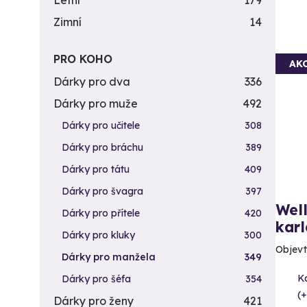
Letní
179
Zimní
14
PRO KOHO
AK
Dárky pro dva
336
Dárky pro muže
492
Dárky pro učitele
308
Dárky pro bráchu
389
Dárky pro tátu
409
Dárky pro švagra
397
Well
Dárky pro přítele
420
kar
Dárky pro kluky
300
Objevt
Dárky pro manžela
349
Ka
Dárky pro šéfa
354
(+
Dárky pro ženy
421