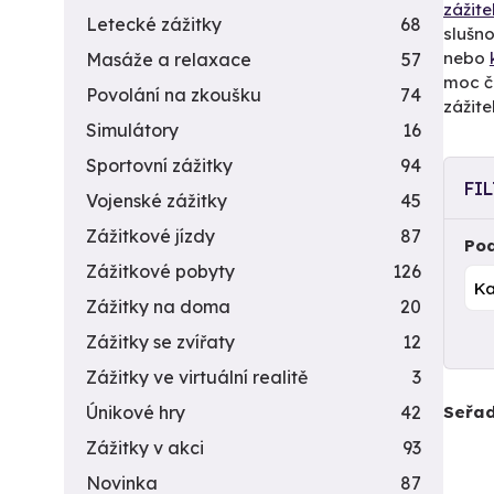
zážite
Letecké zážitky
68
slušno
nebo
Masáže a relaxace
57
moc č
Povolání na zkoušku
74
zážite
Simulátory
16
Sportovní zážitky
94
FI
Vojenské zážitky
45
Zážitkové jízdy
87
Pod
Zážitkové pobyty
126
Zážitky na doma
20
Zážitky se zvířaty
12
Zážitky ve virtuální realitě
3
Seřad
Únikové hry
42
Zážitky v akci
93
Novinka
87