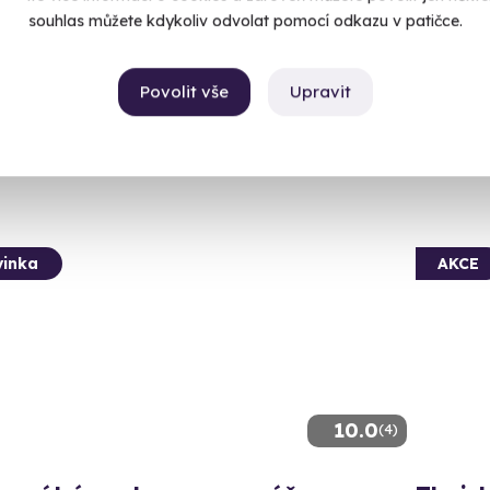
ých zážitků v Golf & Spa Resortu Cihelny.
komfortem
souhlas můžete kdykoliv odvolat pomocí odkazu v patičce.
ečov nad Teplou, víkend
Bečov
 1 další lokalita)
(+ 1 d
Povolit vše
Upravit
50 Kč
12 90
inka
AKCE
10.0
(4)