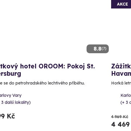
AKCE
8.8
(7)
itkový hotel OROOM: Pokoj St.
Zážit
ersburg
Hava
e se do petrohradského lechtivého příběhu.
Horká letn
arlovy Vary
Karl
 3 další lokality)
(+ 3 d
99 Kč
4 969 Kč
4 469