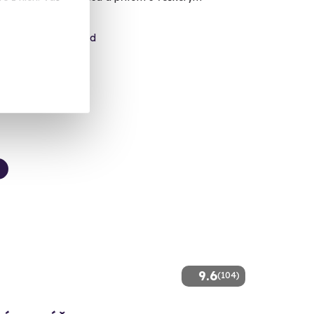
 4* resortu
 nad Teplou, víkend
alší lokalita)
0 Kč
9.6
(104)