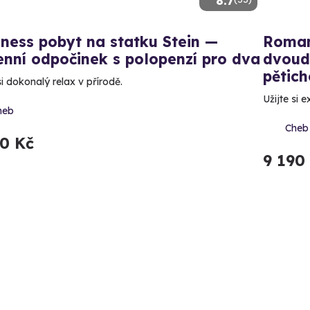
8.7
ness pobyt na statku Stein —
Roman
enní odpočinek s polopenzí pro dva
dvoud
pětich
si dokonalý relax v přírodě.
Užijte si 
heb
Cheb
90 Kč
9 190