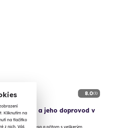
8.0
okies
(1)
zobrazení
pro golfistu a jeho doprovod v
. Kliknutím na
vých Varech
tí na tlačítko
é z nich. Váš
počinek uprostřed lesa a přitom s veškerým