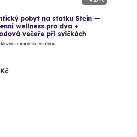
9.2
tický pobyt na statku Stein —
enní wellness pro dva +
odová večeře při svíčkách
exkluzivní romantiku ve dvou.
 Kč