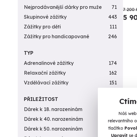
Nejprodávanější dárky pro muže
71
7 200 
5 9
Skupinové zážitky
443
Zážitky pro děti
111
Zážitky pro handicapované
246
TYP
Adrenalinové zážitky
174
Relaxační zážitky
162
Vzdělávací zážitky
151
PŘILEŽITOST
Ctím
Dárek k 18. narozeninám
256
Náš web 
Golf
Dárek k 40. narozeninám
453
relevantního 
reso
tlačítko
Povol
Dárek k 50. narozeninám
378
Upravit
se d
Přijďte