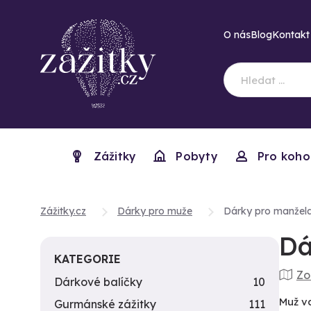
O nás
Blog
Kontakt
Zážitky
Pobyty
Pro koho
Zážitky.cz
Dárky pro muže
Dárky pro manžel
Dá
KATEGORIE
Zo
Dárkové balíčky
10
Muž va
Gurmánské zážitky
111