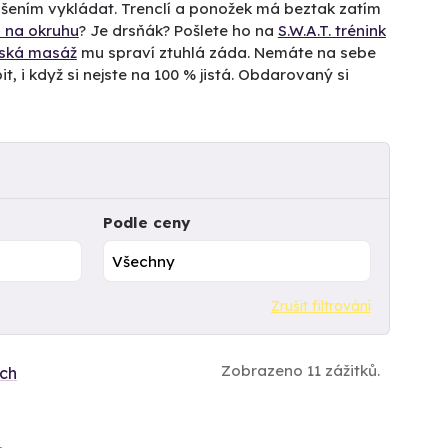
dšením vykládat. Trenclí a ponožek má beztak zatím
 na okruhu
? Je drsňák? Pošlete ho na
S.W.A.T. trénink
jská masáž
mu spraví ztuhlá záda. Nemáte na sebe
t, i když si nejste na 100 % jistá. Obdarovaný si
Podle ceny
Zrušit filtrování
Zobrazeno 11 zážitků.
ích