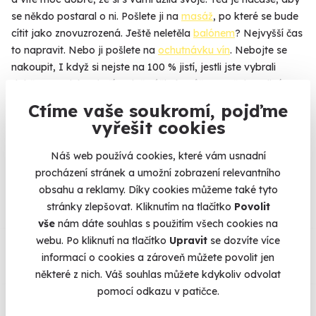
se někdo postaral o ni. Pošlete ji na
masáž
, po které se bude
cítit jako znovuzrozená. Ještě neletěla
balónem
? Nejvyšší čas
to napravit. Nebo ji pošlete na
ochutnávku vín
. Nebojte se
nakoupit, I když si nejste na 100 % jistí, jestli jste vybrali
dobře. Maminka si případně zážitek může vyměnit za jiný,
přesně podle svého gusta.
Ctíme vaše soukromí, pojďme
vyřešit cookies
Náš web používá cookies, které vám usnadní
Na
heureka.cz
máme
procházení stránek a umožní zobrazení relevantního
96% spokojenost zákazníků.
obsahu a reklamy. Díky cookies můžeme také tyto
stránky zlepšovat. Kliknutím na tlačítko
Povolit
vše
nám dáte souhlas s použitím všech cookies na
Co si o nás myslí
webu. Po kliknutí na tlačítko
Upravit
se dozvíte více
informací o cookies a zároveň můžete povolit jen
některé z nich. Váš souhlas můžete kdykoliv odvolat
Zobraz ohlasy
pomocí odkazu v patičce.