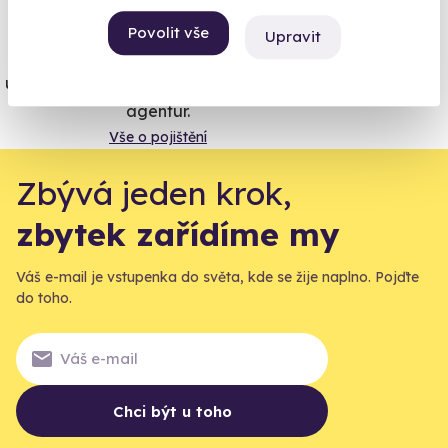
Vše umíme pojistit
Povolit vše
Upravit
Jeden nikdy neví. Máme nejvyšší
úrazové pojištění z nabídky zážitkových
agentur.
Vše o pojištění
Zbývá jeden krok,
zbytek zařídíme my
Váš e-mail je vstupenka do světa, kde se žije naplno. Pojďte
do toho.
Chci být u toho