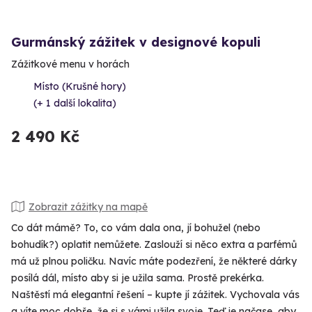
Gurmánský zážitek v designové kopuli
Zážitkové menu v horách
Místo (Krušné hory)
(+ 1 další lokalita)
2 490 Kč
Zobrazit zážitky na mapě
Co dát mámě? To, co vám dala ona, jí bohužel (nebo
bohudík?) oplatit nemůžete. Zaslouží si něco extra a parfémů
má už plnou poličku. Navíc máte podezření, že některé dárky
posílá dál, místo aby si je užila sama. Prostě prekérka.
Naštěstí má elegantní řešení – kupte jí zážitek. Vychovala vás
a víte moc dobře, že si s vámi užila svoje. Teď je načase, aby