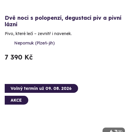
Dvě noci s polopenzí, degustací piv a pivní
lázní
Pivo, které lečí – zevnitř i navenek.
Nepomuk (Plzeň-jih)
7 390 Kč
Volný termín už 09. 08. 2026
AKCE
6.7
(9)