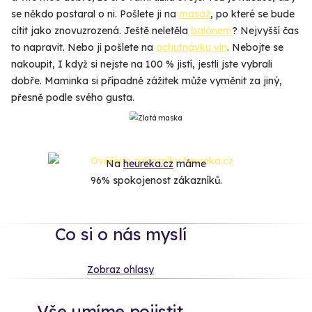
se někdo postaral o ni. Pošlete ji na
masáž
, po které se bude
cítit jako znovuzrozená. Ještě neletěla
balónem
? Nejvyšší čas
to napravit. Nebo ji pošlete na
ochutnávku vín
. Nebojte se
nakoupit, I když si nejste na 100 % jistí, jestli jste vybrali
dobře. Maminka si případně zážitek může vyměnit za jiný,
přesně podle svého gusta.
Na
heureka.cz
máme
96% spokojenost zákazníků.
Co si o nás myslí
Zobraz ohlasy
Vše umíme pojistit