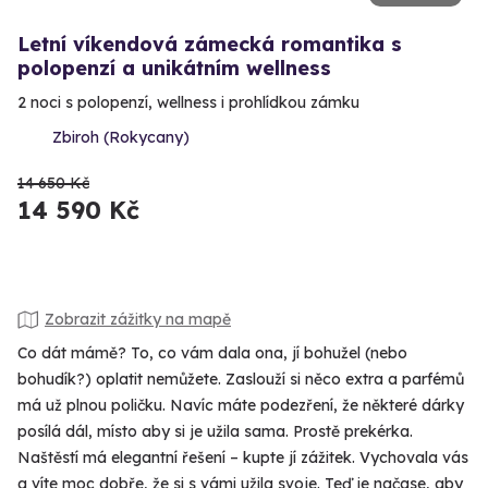
Letní víkendová zámecká romantika s
polopenzí a unikátním wellness
2 noci s polopenzí, wellness i prohlídkou zámku
Zbiroh (Rokycany)
14 650 Kč
14 590 Kč
Zobrazit zážitky na mapě
Co dát mámě? To, co vám dala ona, jí bohužel (nebo
bohudík?) oplatit nemůžete. Zaslouží si něco extra a parfémů
má už plnou poličku. Navíc máte podezření, že některé dárky
posílá dál, místo aby si je užila sama. Prostě prekérka.
Naštěstí má elegantní řešení – kupte jí zážitek. Vychovala vás
a víte moc dobře, že si s vámi užila svoje. Teď je načase, aby