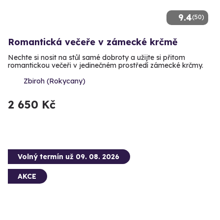
9.4
(50)
Romantická večeře v zámecké krčmě
Nechte si nosit na stůl samé dobroty a užijte si přitom
romantickou večeři v jedinečném prostředí zámecké krčmy.
Zbiroh (Rokycany)
2 650 Kč
Volný termín už 09. 08. 2026
AKCE