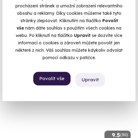
9.5
(41)
procházení stránek a umožní zobrazení relevantního
obsahu a reklamy. Díky cookies můžeme také tyto
Noc v zámeckých peřinách - Zámek Zbiroh
stránky zlepšovat. Kliknutím na tlačítko
Povolit
Snídaně, wellness i prohlídka zámku
vše
nám dáte souhlas s použitím všech cookies na
webu. Po kliknutí na tlačítko
Upravit
se dozvíte více
Zbiroh (Rokycany)
informací o cookies a zároveň můžete povolit jen
4 990 Kč
některé z nich. Váš souhlas můžete kdykoliv odvolat
4 790 Kč
pomocí odkazu v patičce.
Povolit vše
Upravit
Volný termín už 09. 08. 2026
9.5
(30)