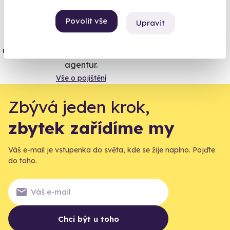
Vše umíme pojistit
Povolit vše
Upravit
Jeden nikdy neví. Máme nejvyšší
úrazové pojištění z nabídky zážitkových
agentur.
Vše o pojištění
Zbývá jeden krok,
zbytek zařídíme my
Váš e-mail je vstupenka do světa, kde se žije naplno. Pojďte
do toho.
Chci být u toho