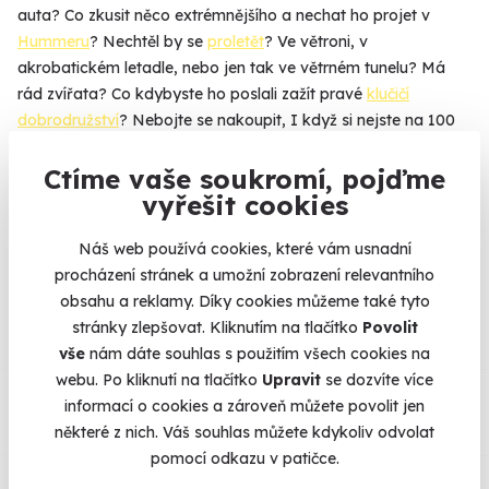
auta? Co zkusit něco extrémnějšího a nechat ho projet v
Hummeru
? Nechtěl by se
proletět
? Ve větroni, v
akrobatickém letadle, nebo jen tak ve větrném tunelu? Má
rád zvířata? Co kdybyste ho poslali zažít pravé
klučičí
dobrodružství
? Nebojte se nakoupit, I když si nejste na 100
% jistí. Zážitek si může vyměnit za jiný, přesně podle svého
gusta.
Ctíme vaše soukromí, pojďme
vyřešit cookies
Náš web používá cookies, které vám usnadní
procházení stránek a umožní zobrazení relevantního
Na
heureka.cz
máme
obsahu a reklamy. Díky cookies můžeme také tyto
96% spokojenost zákazníků.
stránky zlepšovat. Kliknutím na tlačítko
Povolit
vše
nám dáte souhlas s použitím všech cookies na
webu. Po kliknutí na tlačítko
Upravit
se dozvíte více
Co si o nás myslí
informací o cookies a zároveň můžete povolit jen
některé z nich. Váš souhlas můžete kdykoliv odvolat
Zobraz ohlasy
pomocí odkazu v patičce.