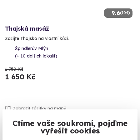
9.6
(104)
Thajská masáž
Zažijte Thajsko na vlastní kůži.
Špindlerův Mlýn
(+ 10 dalších lokalit)
1 750 Kč
1 650 Kč
Zobrazit zážitky na mapě
Říká se, že dárky pro kluky se vybírají špatně. Upřímně
Ctíme vaše soukromí, pojďme
nechápeme, kde se to vzalo. Každý přece ví, že kluci chtějí
vyřešit cookies
zažít něco extra. Rádi vám s tím pomůžeme. I když už si s