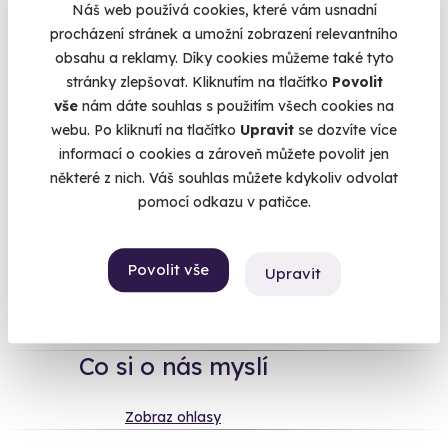
vojáčky nehraje,
jízda tankem
ho nenechá chladným. Má rád
Náš web používá cookies, které vám usnadní
auta? Co zkusit něco extrémnějšího a nechat ho projet v
procházení stránek a umožní zobrazení relevantního
Hummeru
? Nechtěl by se
proletět
? Ve větroni, v
obsahu a reklamy. Díky cookies můžeme také tyto
akrobatickém letadle, nebo jen tak ve větrném tunelu? Má
stránky zlepšovat. Kliknutím na tlačítko
Povolit
rád zvířata? Co kdybyste ho poslali zažít pravé
klučičí
vše
nám dáte souhlas s použitím všech cookies na
dobrodružství
? Nebojte se nakoupit, I když si nejste na 100
webu. Po kliknutí na tlačítko
Upravit
se dozvíte více
% jistí. Zážitek si může vyměnit za jiný, přesně podle svého
informací o cookies a zároveň můžete povolit jen
gusta.
některé z nich. Váš souhlas můžete kdykoliv odvolat
pomocí odkazu v patičce.
Na
heureka.cz
máme
Povolit vše
Upravit
96% spokojenost zákazníků.
Co si o nás myslí
Zobraz ohlasy