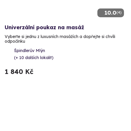
10.0
(4)
Univerzální poukaz na masáž
Vyberte si jednu z luxusních masážích a dopřejte si chvíli
odpočínku
Špindlerův Mlýn
(+ 10 dalších lokalit)
1 840 Kč