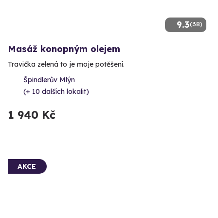
9.3
(38)
Masáž konopným olejem
Travička zelená to je moje potěšení.
Špindlerův Mlýn
(+ 10 dalších lokalit)
1 940 Kč
AKCE