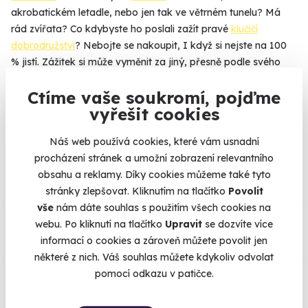
akrobatickém letadle, nebo jen tak ve větrném tunelu? Má
rád zvířata? Co kdybyste ho poslali zažít pravé
klučičí
dobrodružství
? Nebojte se nakoupit, I když si nejste na 100
% jistí. Zážitek si může vyměnit za jiný, přesně podle svého
gusta.
Ctíme vaše soukromí, pojďme
vyřešit cookies
Náš web používá cookies, které vám usnadní
Na
heureka.cz
máme
procházení stránek a umožní zobrazení relevantního
96% spokojenost zákazníků.
obsahu a reklamy. Díky cookies můžeme také tyto
stránky zlepšovat. Kliknutím na tlačítko
Povolit
vše
nám dáte souhlas s použitím všech cookies na
Co si o nás myslí
webu. Po kliknutí na tlačítko
Upravit
se dozvíte více
informací o cookies a zároveň můžete povolit jen
Zobraz ohlasy
některé z nich. Váš souhlas můžete kdykoliv odvolat
pomocí odkazu v patičce.
Vše umíme pojistit