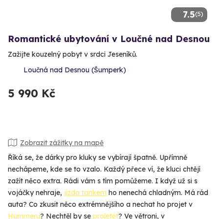
7.5
(5)
Romantické ubytování v Loučné nad Desnou
Zažijte kouzelný pobyt v srdci Jeseníků.
Loučná nad Desnou (Šumperk)
5 990 Kč
Zobrazit zážitky na mapě
Říká se, že dárky pro kluky se vybírají špatně. Upřímně
nechápeme, kde se to vzalo. Každý přece ví, že kluci chtějí
zažít něco extra. Rádi vám s tím pomůžeme. I když už si s
vojáčky nehraje,
jízda tankem
ho nenechá chladným. Má rád
auta? Co zkusit něco extrémnějšího a nechat ho projet v
Hummeru
? Nechtěl by se
proletět
? Ve větroni, v