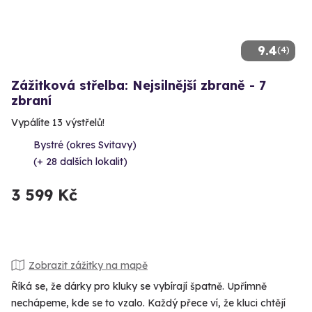
9.4
(4)
Zážitková střelba: Nejsilnější zbraně - 7
zbraní
Vypálíte 13 výstřelů!
Bystré (okres Svitavy)
(+ 28 dalších lokalit)
3 599 Kč
Zobrazit zážitky na mapě
Říká se, že dárky pro kluky se vybírají špatně. Upřímně
nechápeme, kde se to vzalo. Každý přece ví, že kluci chtějí