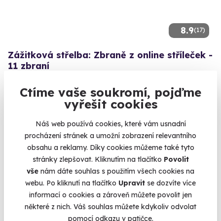
8.9
(17)
Zážitková střelba: Zbraně z online stříleček -
11 zbraní
Vyzkoušejte si naživo zbraně, které znáte z oblíbených
Ctíme vaše soukromí, pojďme
stříleček!
vyřešit cookies
Bystré (okres Svitavy)
(+ 28 dalších lokalit)
Náš web používá cookies, které vám usnadní
procházení stránek a umožní zobrazení relevantního
2 999 Kč
obsahu a reklamy. Díky cookies můžeme také tyto
stránky zlepšovat. Kliknutím na tlačítko
Povolit
vše
nám dáte souhlas s použitím všech cookies na
webu. Po kliknutí na tlačítko
Upravit
se dozvíte více
Volný termín už 11. 08. 2026
informací o cookies a zároveň můžete povolit jen
některé z nich. Váš souhlas můžete kdykoliv odvolat
pomocí odkazu v patičce.