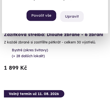
Povolit vše
Upravit
9.5
(5)
Zážitková střelba: Dlouhé zbraně - 6 zbraní
Z každé zbraně si zastřílíte pětkrát - celkem 30 výstřelů.
Bystré (okres Svitavy)
(+ 28 dalších lokalit)
1 899 Kč
Volný termín už 11. 08. 2026