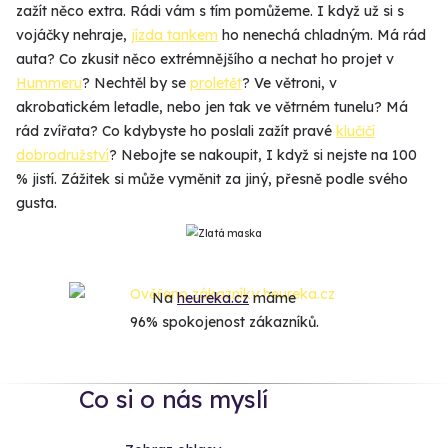
zažít něco extra. Rádi vám s tím pomůžeme. I když už si s
vojáčky nehraje,
jízda tankem
ho nenechá chladným. Má rád
auta? Co zkusit něco extrémnějšího a nechat ho projet v
Hummeru
? Nechtěl by se
proletět
? Ve větroni, v
akrobatickém letadle, nebo jen tak ve větrném tunelu? Má
rád zvířata? Co kdybyste ho poslali zažít pravé
klučičí
dobrodružství
? Nebojte se nakoupit, I když si nejste na 100
% jistí. Zážitek si může vyměnit za jiný, přesně podle svého
gusta.
Na
heureka.cz
máme
96% spokojenost zákazníků.
Co si o nás myslí