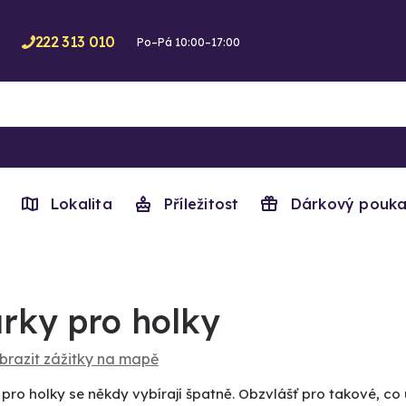
222 313 010
Po–Pá 10:00–17:00
Lokalita
Příležitost
Dárkový pouka
rky pro holky
brazit zážitky na mapě
pro holky se někdy vybírají špatně. Obzvlášť pro takové, co 