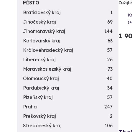
MÍSTO
Zažijt
Bratislavský kraj
1
K
Jihočeský kraj
69
(+
Jihomoravský kraj
144
1 9
Karlovarský kraj
63
Královehradecký kraj
57
Liberecký kraj
26
Moravskoslezský kraj
73
Olomoucký kraj
40
Pardubický kraj
34
Plzeňský kraj
57
Praha
247
Prešovský kraj
2
Středočeský kraj
106