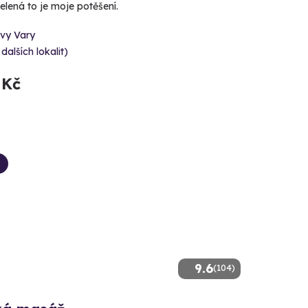
elená to je moje potěšení.
ovy Vary
 dalších lokalit)
 Kč
9.6
(104)