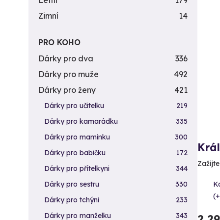
Letní
179
Zimní
14
PRO KOHO
Dárky pro dva
336
Dárky pro muže
492
Dárky pro ženy
421
Dárky pro učitelku
219
Dárky pro kamarádku
335
Dárky pro maminku
300
Krá
Dárky pro babičku
172
Zažijte
Dárky pro přítelkyni
344
K
Dárky pro sestru
330
(+
Dárky pro tchýni
233
Dárky pro manželku
343
2 2