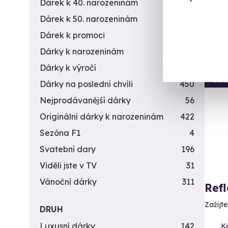
Dárek k 40. narozeninám
453
1 9
Dárek k 50. narozeninám
378
Dárek k promoci
245
Dárky k narozeninám
551
Dárky k výročí
294
AK
Dárky na poslední chvíli
450
Nejprodávanější dárky
56
Originální dárky k narozeninám
422
Sezóna F1
4
Svatební dary
196
Viděli jste v TV
31
Vánoční dárky
311
Ref
Zažijt
DRUH
Luxusní dárky
142
K