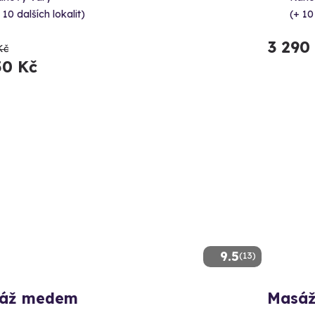
 10 dalších lokalit)
(+ 10
3 290
Kč
50 Kč
9.5
(13)
áž medem
Masáž