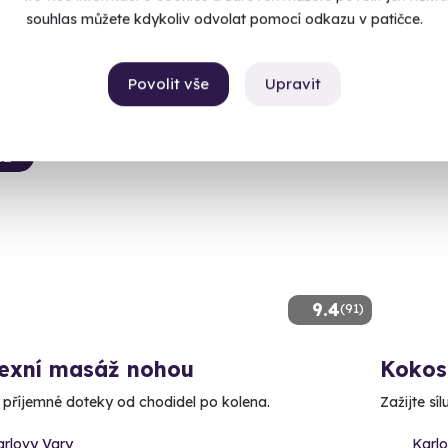
souhlas můžete kdykoliv odvolat pomocí odkazu v patičce.
00 Kč
2 440
Povolit vše
Upravit
CE
9.4
(91)
lexní masáž nohou
Kokos
e příjemné doteky od chodidel po kolena.
Zažijte sí
arlovy Vary
Karl