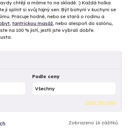
pravdy chtějí a máme to na skladě. :) Každá holka
e jí splnit si svůj tajný sen. Být bohyní v kuchyni se
šímu. Pracuje hodně, nebo se stará o rodinu a
obyt
,
tantrickou masáž
, nebo alespoň do salónu,
e na 100 % jistí, jestli jste vybrali dobře.
usta.
Podle ceny
Zrušit filtrování
Zobrazeno 16 zážitků.
ích