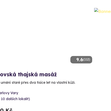
9.6
(112)
lovská thajská masáž
 umění staré přes dva tisíce let na vlastní kůži.
arlovy Vary
 10 dalších lokalit)
90 Kč