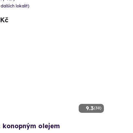
 dalších lokalit)
 Kč
9.3
(38)
 konopným olejem