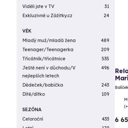
Viděli jste v TV
31
Exkluzivně u Zážitky.cz
24
VĚK
Mladý muž/mladá žena
489
Teenager/Teenagerka
209
Třicátník/třicátnice
535
Ještě není v důchodu/V
496
Rela
nejlepších letech
Mar
Dědeček/babička
243
Balíče
Dítě/dítko
109
M
(+
SEZÓNA
6 6
Celoroční
433