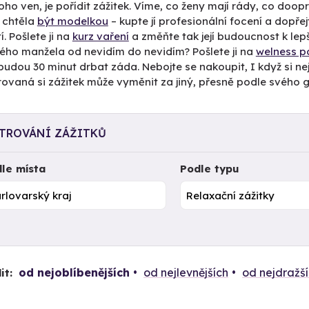
toho ven, je pořídit zážitek. Víme, co ženy mají rády, co doo
 chtěla
být modelkou
– kupte jí profesionální focení a dopřejt
í. Pošlete ji na
kurz vaření
a změňte tak její budoucnost k lep
lého manžela od nevidím do nevidím? Pošlete ji na
welness p
 budou 30 minut drbat záda. Nebojte se nakoupit, I když si nejst
ovaná si zážitek může vyměnit za jiný, přesně podle svého g
LTROVÁNÍ ZÁŽITKŮ
le místa
Podle typu
od nejoblíbenějších
od nejlevnějších
od nejdražš
it: