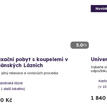
Novin
5.0
(1)
xační pobyt s koupelemi v
Unive
iánských Lázních
Vyberte si
odpočínk
k plný relaxace a voňavých procedur.
Karl
ariánské lázně
(+ 10
 1 další lokalita)
1 840
50 Kč