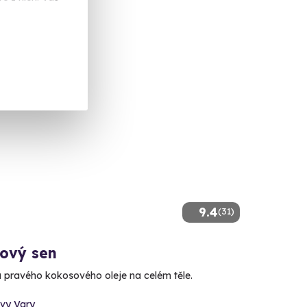
 Kč
9.4
(31)
ový sen
lu pravého kokosového oleje na celém těle.
ovy Vary