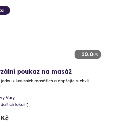
ka
10.0
(4)
rzální poukaz na masáž
 jednu z luxusních masážích a dopřejte si chvíli
u
ovy Vary
 dalších lokalit)
 Kč