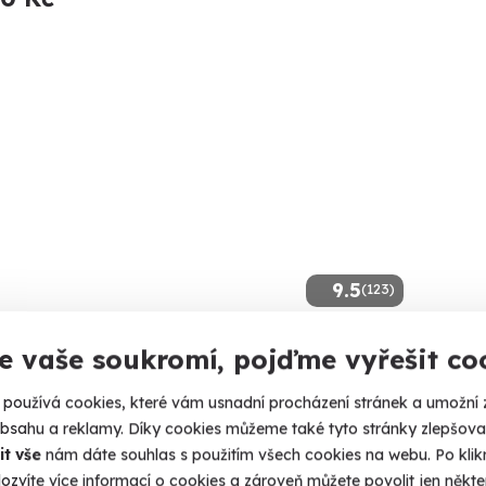
9.5
(123)
áž horkou čokoládou
Králo
e vaše soukromí, pojďme vyřešit co
e čokoládový pocit na celém těle.
Zažijte st
používá cookies, které vám usnadní procházení stránek a umožní 
horkých by
obsahu a reklamy. Díky cookies můžeme také tyto stránky zlepšovat
arlovy Vary
Karl
it vše
nám dáte souhlas s použitím všech cookies na webu. Po kliknu
 10 dalších lokalit)
(+ 10
ozvíte více informací o cookies a zároveň můžete povolit jen někter