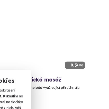
9.5
(45)
vská aromatická masáž
okies
arobylou léčebnou metodu využívající přírodní sílu
zobrazení
lin.
. Kliknutím na
ovy Vary
tí na tlačítko
 dalších lokalit)
é z nich. Váš