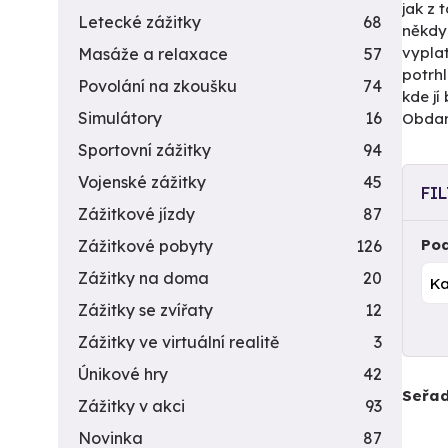
jak z 
Letecké zážitky
68
někdy
vyplat
Masáže a relaxace
57
potrh
Povolání na zkoušku
74
kde jí
Simulátory
16
Obdar
Sportovní zážitky
94
Vojenské zážitky
45
FI
Zážitkové jízdy
87
Pod
Zážitkové pobyty
126
Zážitky na doma
20
Zážitky se zvířaty
12
Zážitky ve virtuální realitě
3
Únikové hry
42
Seřad
Zážitky v akci
93
Novinka
87