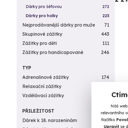
Dárky pro šéfovou
272
Dárky pro holky
223
Nejprodávanější dárky pro muže
71
Skupinové zážitky
443
Zážitky pro děti
111
Zážitky pro handicapované
246
TYP
Adrenalinové zážitky
174
Relaxační zážitky
162
Mas
Ctím
Vzdělávací zážitky
151
Zažijt
Náš web 
PŘILEŽITOST
relevantního 
K
tlačítko
Povol
Dárek k 18. narozeninám
256
(+
Upravit
se d