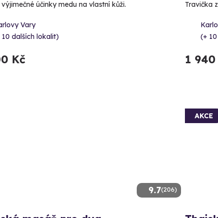
e výjimečné účinky medu na vlastní kůži.
Travička z
arlovy Vary
Karl
 10 dalších lokalit)
(+ 10
00 Kč
1 940
AKCE
9.7
(206)