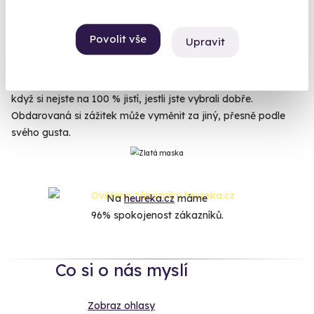
kuchyni se vyplatí. Pošlete ji na
kurz vaření
a změňte tak její
budoucnost k lepšímu. Pracuje hodně, nebo se stará o rodinu
Povolit vše
Upravit
a potrhlého manžela od nevidím do nevidím? Pošlete ji na
welness pobyt
,
tantrickou masáž
, nebo alespoň do salónu,
kde jí budou 30 minut drbat záda. Nebojte se nakoupit, I
když si nejste na 100 % jistí, jestli jste vybrali dobře.
Obdarovaná si zážitek může vyměnit za jiný, přesně podle
svého gusta.
Na
heureka.cz
máme
96% spokojenost zákazníků.
Co si o nás myslí
Zobraz ohlasy