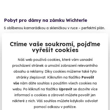
Pobyt pro dámy na zámku Wichterle
S oblíbenou kamarádkou a skleničkou v ruce – perfektní plán.
Slavičín (okres Zlín) (Zlín)
Ctíme vaše soukromí, pojďme
12 400 Kč
vyřešit cookies
Náš web používá cookies, které vám usnadní
procházení stránek a umožní zobrazení relevantního
obsahu a reklamy. Díky cookies můžeme také tyto
Zobrazit zážitky na mapě
stránky zlepšovat. Kliknutím na tlačítko
Povolit
Dárky pro holky se někdy vybírají špatně. Obzvlášť pro
vše
nám dáte souhlas s použitím všech cookies na
takové, co už všechno dávno mají. Dvakrát. Pak nejlepší
webu. Po kliknutí na tlačítko
Upravit
se dozvíte více
cesta, jak z toho ven, je pořídit zážitek. Víme, co ženy mají
informací o cookies a zároveň můžete povolit jen
rády, co doopravdy chtějí a máme to na skladě. :) Každá
některé z nich. Váš souhlas můžete kdykoliv odvolat
holka někdy chtěla
být modelkou
– kupte jí profesionální
pomocí odkazu v patičce.
focení a dopřejte jí splnit si svůj tajný sen. Být bohyní v