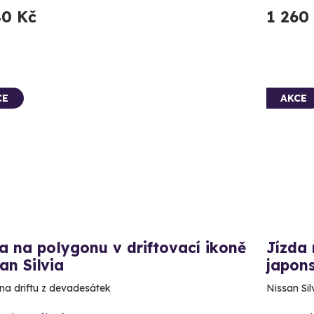
40 Kč
1 260
CE
AKCE
a na polygonu v driftovací ikoně
Jízda 
an Silvia
japon
na driftu z devadesátek
Nissan Si