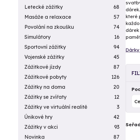
svatby
Letecké zážitky
68
dárek
které 
Masáže a relaxace
57
každod
Povolání na zkoušku
74
dárek
Simulátory
16
paměti
Sportovní zážitky
94
Dárky 
Vojenské zážitky
45
Zážitkové jízdy
87
FI
Zážitkové pobyty
126
Zážitky na doma
20
Pod
Zážitky se zvířaty
12
Zážitky ve virtuální realitě
3
Únikové hry
42
Seřad
Zážitky v akci
93
Novinka
87