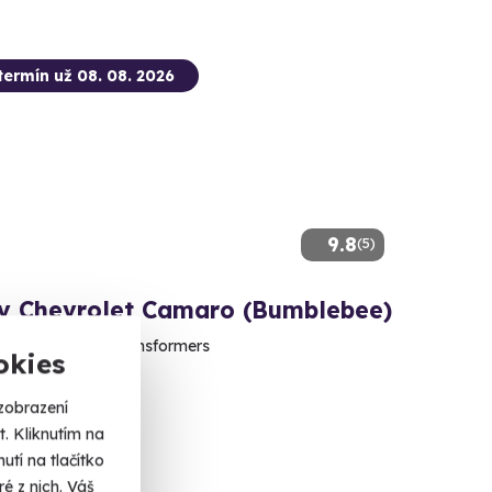
termín už 08. 08. 2026
9.8
(5)
 v Chevrolet Camaro (Bumblebee)
rika jak z filmu Transformers
okies
(+ 6 dalších lokalit)
zobrazení
. Kliknutím na
 Kč
tí na tlačítko
é z nich. Váš