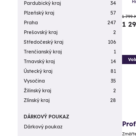
H
Pardubický kraj
34
Plzeňský kraj
57
1 799 
Praha
247
1 2
Prešovský kraj
2
Středočeský kraj
106
Trenčianský kraj
1
Vol
Trnavský kraj
14
Ústecký kraj
81
Vysočina
35
Žilinský kraj
2
Zlínský kraj
28
DÁRKOVÝ POUKAZ
Prof
Dárkový poukaz
Změřte 