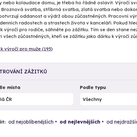
 nebo kolaudace domu, je třeba ho řádně oslavit. Výročí svat
. Broznová svatba, stříbrná svatba, zlatá svatba nebo doko
potvrzují oddanost a výdrž obou zůčastněných. Pracovní výr
enních radostech a strastech života v kanceláři. Pokud hle
 k výročí pro rodiče, sáhněte po zážitku. Tím se den stane
 všech zůčastněných, kteří se zážitku jako dárku k výročí zůč
k výročí pro muže (195)
LTROVÁNÍ ZÁŽITKŮ
le místa
Podle typu
od nejoblíbenějších
od nejlevnějších
od nejdražší
it: