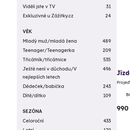
Viděli jste v TV
31
Exkluzivně u Zážitky.cz
24
VĚK
Mladý muž/mladá žena
489
Teenager/Teenagerka
209
Třicátník/třicátnice
535
Ještě není v důchodu/V
496
Jízd
nejlepších letech
Projeď
Dědeček/babička
243
Br
Dítě/dítko
109
990
SEZÓNA
Celoroční
433