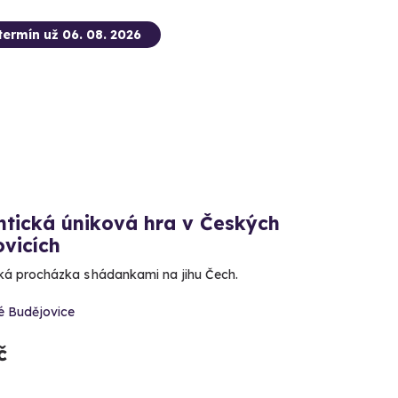
termín už 06. 08. 2026
tická úniková hra v Českých
vicích
á procházka s hádankami na jihu Čech.
é Budějovice
č