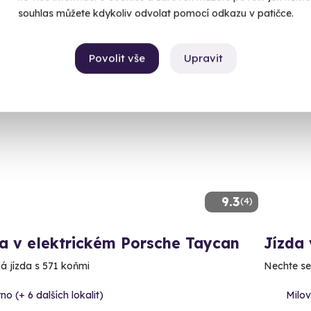
90 Kč
souhlas můžete kdykoliv odvolat pomocí odkazu v patičce.
Povolit vše
Upravit
Volný 
9.3
(4)
a v elektrickém Porsche Taycan
Jízda
ká jízda s 571 koňmi
Nechte se
no (+ 6 dalších lokalit)
Milo