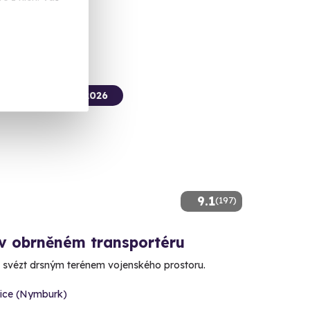
termín už 15. 08. 2026
9.1
(197)
 v obrněném transportéru
 svézt drsným terénem vojenského prostoru.
vice (Nymburk)