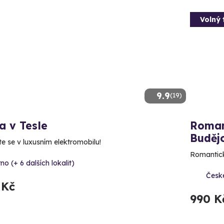
Volný 
9.9
(19)
a v Tesle
Roman
Budějo
te se v luxusním elektromobilu!
Romantick
no (+ 6 dalších lokalit)
Česk
 Kč
990 K