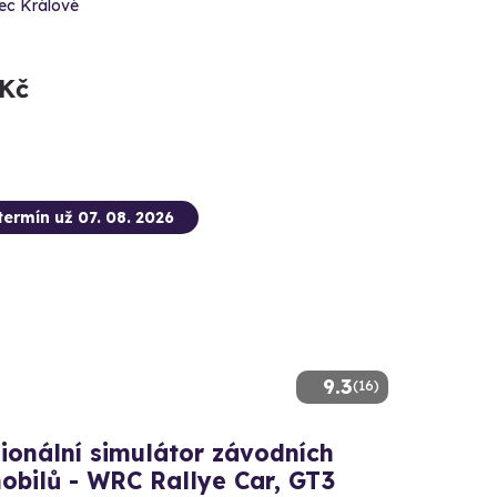
ec Králové
 Kč
termín už 07. 08. 2026
9.3
(16)
ionální simulátor závodních
obilů - WRC Rallye Car, GT3