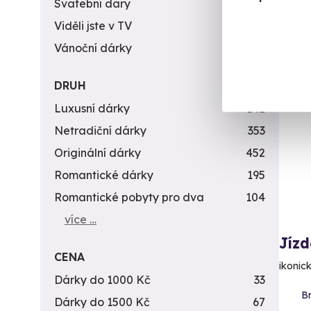
Svatební dary
196
1 0
Viděli jste v TV
31
Vánoční dárky
311
DRUH
Luxusní dárky
142
Netradiční dárky
353
Originální dárky
452
Romantické dárky
195
Romantické pobyty pro dva
104
více …
Jízd
CENA
ikonic
Dárky do 1000 Kč
33
Br
Dárky do 1500 Kč
67