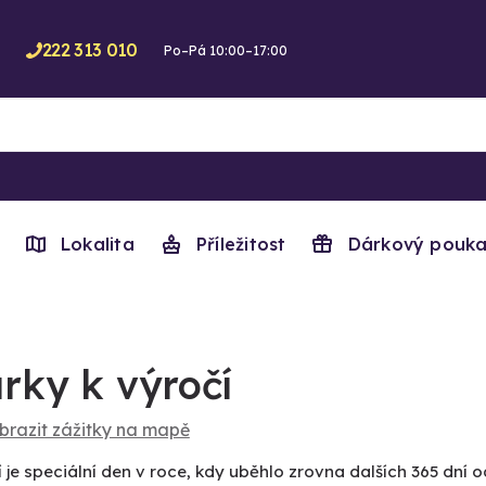
222 313 010
Po–Pá 10:00–17:00
Lokalita
Příležitost
Dárkový pouka
rky k výročí
brazit zážitky na mapě
 je speciální den v roce, kdy uběhlo zrovna dalších 365 dní o