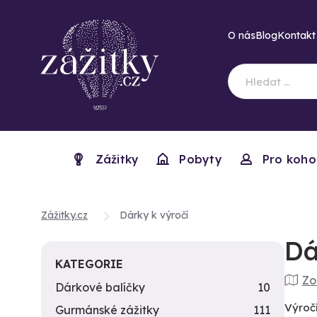
O nás
Blog
Kontakt
Zážitky
Pobyty
Pro koho
Zážitky.cz
Dárky k výročí
Dá
KATEGORIE
Zo
Dárkové balíčky
10
Výročí
Gurmánské zážitky
111