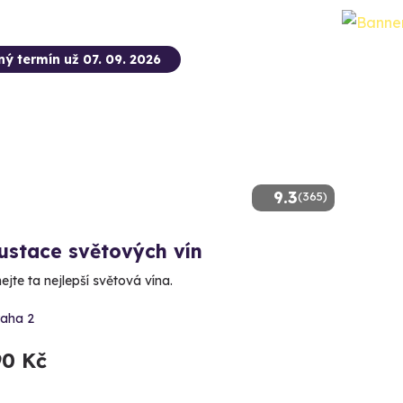
ný termín už 07. 09. 2026
9.3
(365)
ustace světových vín
ejte ta nejlepší světová vína.
raha 2
90 Kč