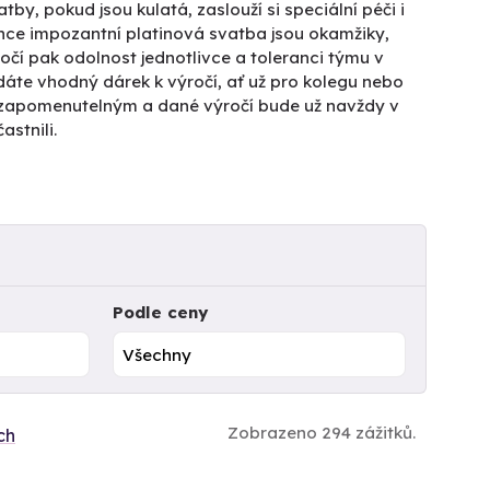
by, pokud jsou kulatá, zaslouží si speciální péči i
nce impozantní platinová svatba jsou okamžiky,
očí pak odolnost jednotlivce a toleranci týmu v
dáte vhodný dárek k výročí, ať už pro kolegu nebo
 nezapomenutelným a dané výročí bude už navždy v
astnili.
Podle ceny
Zobrazeno 294 zážitků.
ch