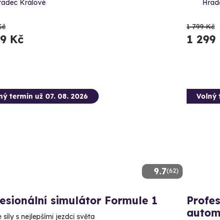
radec Králové
Hrad
Kč
1 799 Kč
99 Kč
1 299
ný termín už 07. 08. 2026
Volný 
9.7
(62)
esionální simulátor Formule 1
Profes
autom
síly s nejlepšími jezdci světa