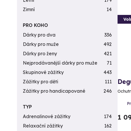
Letní
179
Zimní
14
Vol
PRO KOHO
Dárky pro dva
336
Dárky pro muže
492
Dárky pro ženy
421
Nejprodávanější dárky pro muže
71
Skupinové zážitky
443
Deg
Zážitky pro děti
111
Zážitky pro handicapované
246
Ochutn
P
TYP
1 0
Adrenalinové zážitky
174
Relaxační zážitky
162