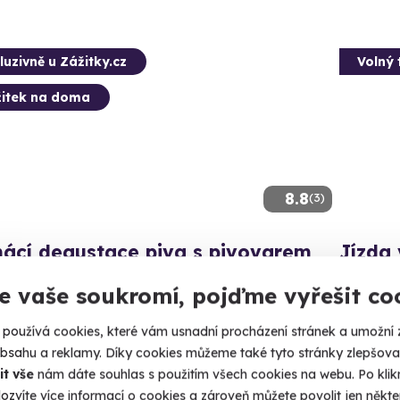
luzivně u Zážitky.cz
Volný 
itek na doma
8.8
(3)
ácí degustace piva s pivovarem
Jízda
á Kráva - balíček "Pivní klasika" +
Žlutá ame
e vaše soukromí, pojďme vyřešit co
na 4 druhů piva
Brno 
eme vám výběr těch nejlepších piv z pivovaru, který
používá cookies, které vám usnadní procházení stránek a umožní 
 Oscara a sládka dodáme do vašeho monitoru.
obsahu a reklamy. Díky cookies můžeme také tyto stránky zlepšovat
1 199
it vše
nám dáte souhlas s použitím všech cookies na webu. Po kliknu
 vás doma
ozvíte více informací o cookies a zároveň můžete povolit jen někter