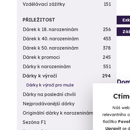
Vzdělávací zážitky
151
PŘILEŽITOST
Exk
Dárek k 18. narozeninám
256
Záž
Dárek k 40. narozeninám
453
Dárek k 50. narozeninám
378
Dárek k promoci
245
Dárky k narozeninám
551
Dárky k výročí
294
Dom
Dárky k výročí pro muže
195
Zlat
Dárky na poslední chvíli
450
Ctím
bed
Nejprodávanější dárky
56
Přivez
Náš web 
dostal
Originální dárky k narozeninám
422
relevantního 
tlačítko
Povol
Sezóna F1
4
U
Upravit
se d