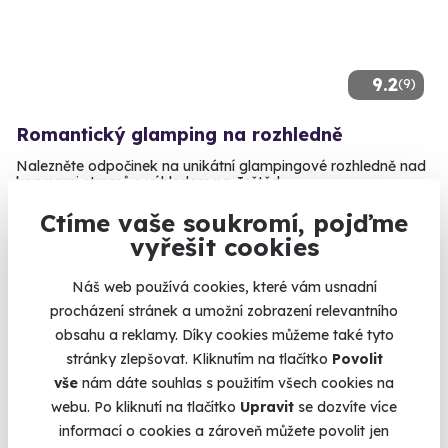
9.2
(9)
Romantický glamping na rozhledně
Nalezněte odpočinek na unikátní glampingové rozhledně nad
korunami stromů s výhledem na Ještěd
Křižany (Liberec)
Ctíme vaše soukromí, pojďme
vyřešit cookies
6 690 Kč
6 190 Kč
Náš web používá cookies, které vám usnadní
procházení stránek a umožní zobrazení relevantního
obsahu a reklamy. Díky cookies můžeme také tyto
stránky zlepšovat. Kliknutím na tlačítko
Povolit
Zobrazit zážitky na mapě
vše
nám dáte souhlas s použitím všech cookies na
webu. Po kliknutí na tlačítko
Upravit
se dozvíte více
Výročí je speciální den v roce, kdy uběhlo zrovna dalších 365
informací o cookies a zároveň můžete povolit jen
dní od důležitého okamžiku. Ať už se jedná o výročí svatby