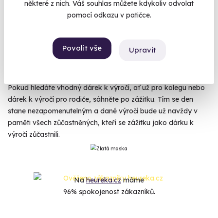
některé z nich. Váš souhlas můžete kdykoliv odvolat
nebo kolaudace domu, je třeba ho řádně oslavit. Výročí
pomocí odkazu v patičce.
svatby, pokud jsou kulatá, zaslouží si speciální péči i dárek.
Broznová svatba, stříbrná svatba, zlatá svatba nebo
dokonce impozantní platinová svatba jsou okamžiky, které
Povolit vše
Upravit
potvrzují oddanost a výdrž obou zůčastněných. Pracovní
výročí pak odolnost jednotlivce a toleranci týmu v
každodenních radostech a strastech života v kanceláři.
Pokud hledáte vhodný dárek k výročí, ať už pro kolegu nebo
dárek k výročí pro rodiče, sáhněte po zážitku. Tím se den
stane nezapomenutelným a dané výročí bude už navždy v
paměti všech zůčastněných, kteří se zážitku jako dárku k
výročí zůčastnili.
Na
heureka.cz
máme
96% spokojenost zákazníků.