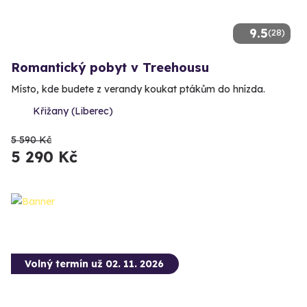
9.5
(28)
Romantický pobyt v Treehousu
Místo, kde budete z verandy koukat ptákům do hnízda.
Křižany (Liberec)
5 590 Kč
5 290 Kč
Volný termín už 02. 11. 2026