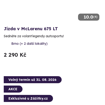
10.0
(4)
Jízda v McLarenu 675 LT
Sedněte za volant legendy autosportu!
Brno (+ 2 další lokality)
2 290 Kč
Volný termín už 31. 08. 2026
AKCE
Exkluzivně u Zážitky.cz