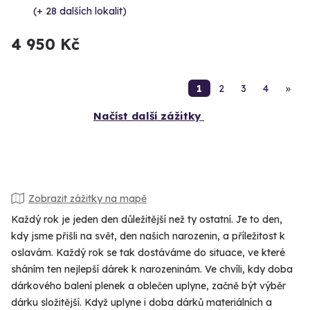
(+ 28 dalších lokalit)
4 950 Kč
1
2
3
4
»
Načíst další zážitky
Zobrazit zážitky na mapě
Každý rok je jeden den důležitější než ty ostatní. Je to den,
kdy jsme přišli na svět, den našich narozenin, a příležitost k
oslavám. Každý rok se tak dostáváme do situace, ve které
sháním ten nejlepší dárek k narozeninám. Ve chvíli, kdy doba
dárkového balení plenek a oblečen uplyne, začně být výběr
dárku složitější. Když uplyne i doba dárků materiálních a