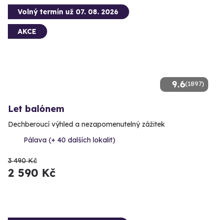
Volný termín už 07. 08. 2026
AKCE
9.6
(1897)
Let balónem
Dechberoucí výhled a nezapomenutelný zážitek
Pálava (+ 40 dalších lokalit)
3 490 Kč
2 590 Kč