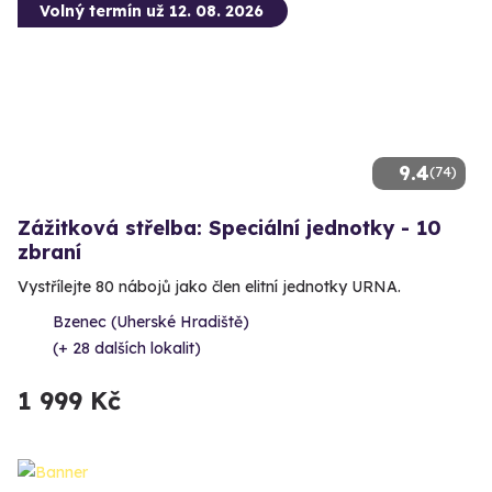
Volný termín už 12. 08. 2026
9.4
(74)
Zážitková střelba: Speciální jednotky - 10
zbraní
Vystřílejte 80 nábojů jako člen elitní jednotky URNA.
Bzenec (Uherské Hradiště)
(+ 28 dalších lokalit)
1 999 Kč