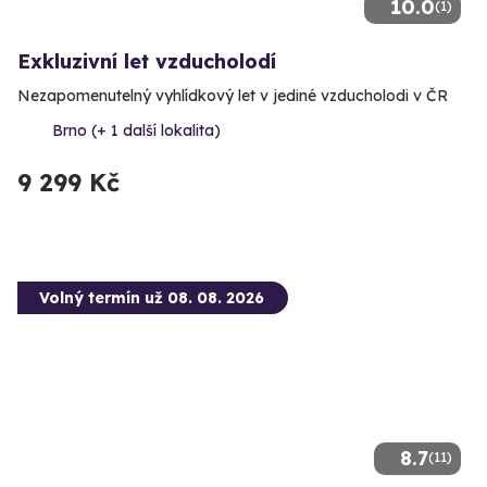
10.0
(1)
Exkluzivní let vzducholodí
Nezapomenutelný vyhlídkový let v jediné vzducholodi v ČR
Brno (+ 1 další lokalita)
9 299 Kč
Volný termín už 08. 08. 2026
8.7
(11)