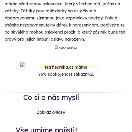
máme před sebou oslavence, který všechno má, je čas na
zážitky. Zážitky jsou totiž dárky na celý život a
obdarovanému zůstanou jako vzpomínky navždy. Pokud
sháníte nezapomenutelný dárek k narozeninám, podívejte se
co skvělého mohou oslavenci prožít, a který zážitek bude ten
pravý pro jejich letošní oslavu narozenin.
Na
heureka.cz
máme
96% spokojenost zákazníků.
Co si o nás myslí
Zobraz ohlasy
Vše umíme pojistit