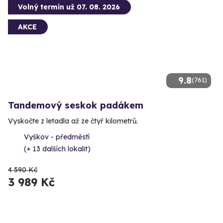
Volný termín už 07. 08. 2026
AKCE
9.8
(761)
Tandemový seskok padákem
Vyskočte z letadla až ze čtyř kilometrů.
Vyškov - předměstí
(+ 13 dalších lokalit)
4 590 Kč
3 989 Kč