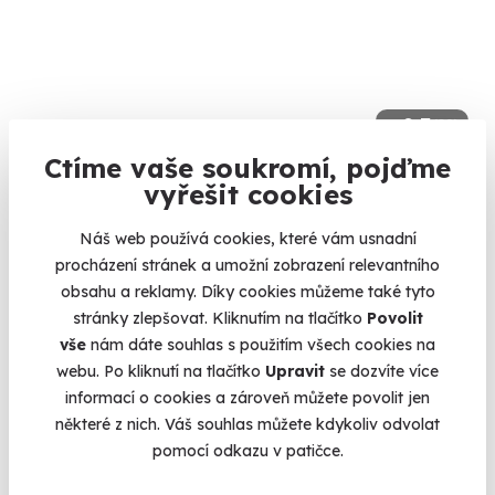
9.3
(20)
Ctíme vaše soukromí, pojďme
Jetsurfing
vyřešit cookies
Motorové surfování bez ohledu na vlny
Náš web používá cookies, které vám usnadní
Valtice (Břeclav)
procházení stránek a umožní zobrazení relevantního
obsahu a reklamy. Díky cookies můžeme také tyto
2 999 Kč
stránky zlepšovat. Kliknutím na tlačítko
Povolit
vše
nám dáte souhlas s použitím všech cookies na
webu. Po kliknutí na tlačítko
Upravit
se dozvíte více
informací o cookies a zároveň můžete povolit jen
Volný termín už 16. 08. 2026
některé z nich. Váš souhlas můžete kdykoliv odvolat
pomocí odkazu v patičce.