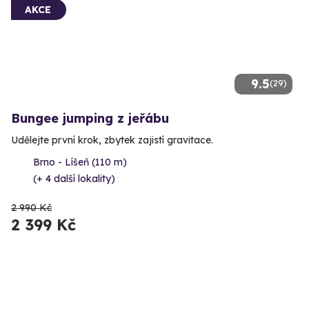
AKCE
9.5
(29)
Bungee jumping z jeřábu
Udělejte první krok, zbytek zajistí gravitace.
Brno - Líšeň (110 m)
(+ 4 další lokality)
2 990 Kč
2 399 Kč