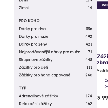
Letní
179
Vol
Zimní
14
PRO KOHO
Dárky pro dva
336
Dárky pro muže
492
Dárky pro ženy
421
Nejprodávanější dárky pro muže
71
Záži
Skupinové zážitky
443
zbra
Zážitky pro děti
111
Vystříl
Zážitky pro handicapované
246
Č
(+
TYP
Adrenalinové zážitky
174
3 9
Relaxační zážitky
162