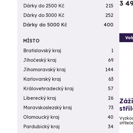
3 4
Dárky do 2500 Kč
215
Dárky do 3000 Kč
252
Dárky do 5000 Kč
400
Vol
MÍSTO
Bratislavský kraj
1
Jihočeský kraj
69
Jihomoravský kraj
144
Karlovarský kraj
63
Královehradecký kraj
57
Liberecký kraj
26
Záži
stří
Moravskoslezský kraj
73
Olomoucký kraj
40
Vyzkou
stříleč
Pardubický kraj
34