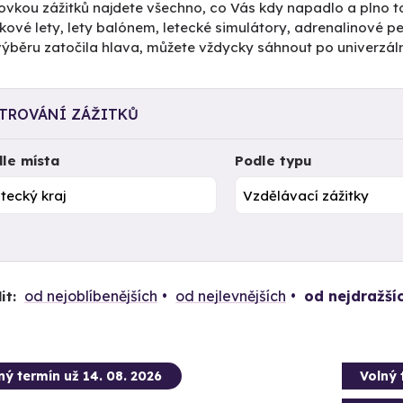
ovkou zážitků najdete všechno, co Vás kdy napadlo a plno to
kové lety, lety balónem, letecké simulátory, adrenalinové 
výběru zatočila hlava, můžete vždycky sáhnout po univerzál
LTROVÁNÍ ZÁŽITKŮ
le místa
Podle typu
od nejoblíbenějších
od nejlevnějších
od nejdražší
it:
ný termín už 14. 08. 2026
Volný 