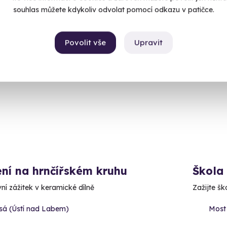
99 Kč
3 599
souhlas můžete kdykoliv odvolat pomocí odkazu v patičce.
Povolit vše
Upravit
Volný 
ní na hrnčířském kruhu
Škola
vní zážitek v keramické dílně
Zažijte š
isá (Ústí nad Labem)
Most 