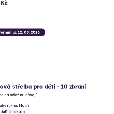
 Kč
termín už 12. 08. 2026
ová střelba pro děti - 10 zbraní
 se na nálož 80 nábojů.
ohy (okres Most)
 dalších lokalit)