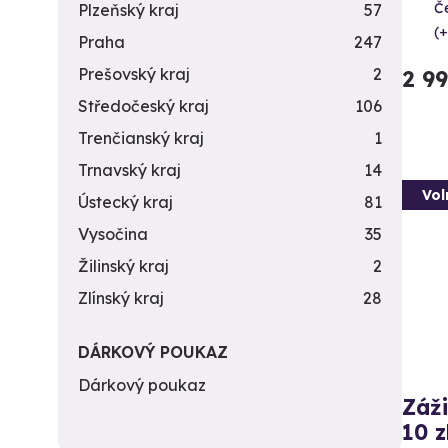
Č
Plzeňský kraj
57
(+
Praha
247
Prešovský kraj
2
2 9
Středočeský kraj
106
Trenčianský kraj
1
Trnavský kraj
14
Vol
Ústecký kraj
81
Vysočina
35
Žilinský kraj
2
Zlínský kraj
28
DÁRKOVÝ POUKAZ
Dárkový poukaz
Záži
10 z