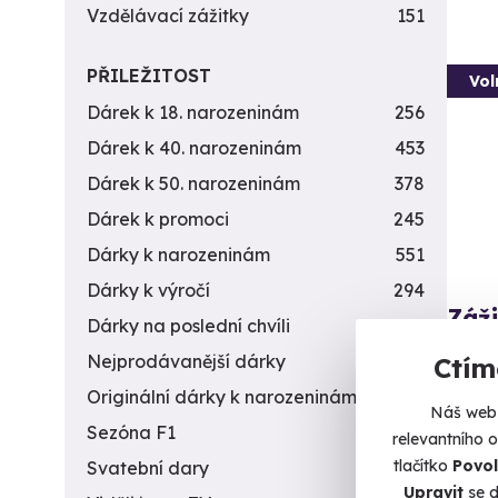
Vzdělávací zážitky
151
PŘILEŽITOST
Vol
Dárek k 18. narozeninám
256
Dárek k 40. narozeninám
453
Dárek k 50. narozeninám
378
Dárek k promoci
245
Dárky k narozeninám
551
Dárky k výročí
294
Záži
Dárky na poslední chvíli
450
zbra
Nejprodávanější dárky
56
Ctím
Čeká v
Originální dárky k narozeninám
422
Náš web 
Č
Sezóna F1
4
relevantního 
(+
tlačítko
Povol
Svatební dary
196
Upravit
se d