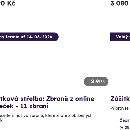
90 Kč
3 080
ný termín už 14. 08. 2026
Volný 
8.9
(17)
tková střelba: Zbraně z online
Zážitk
leček - 11 zbraní
Připravte
šejte si naživo zbraně, které znáte z oblíbených
ek!
Čepir
(+ 28