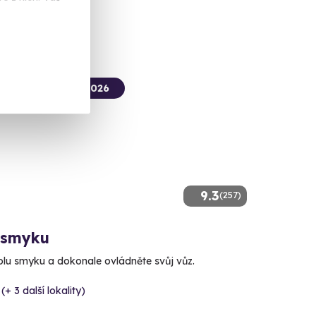
 Kč
termín už 17. 08. 2026
9.3
(257)
 smyku
kolu smyku a dokonale ovládněte svůj vůz.
(+ 3 další lokality)