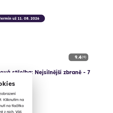
termín už 11. 08. 2026
9.4
(4)
ová střelba: Nejsilnější zbraně - 7
okies
3 výstřelů!
zobrazení
ohy (okres Most)
. Kliknutím na
 dalších lokalit)
tí na tlačítko
é z nich. Váš