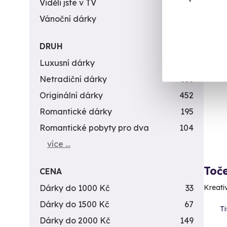
3 5
Viděli jste v TV
31
Vánoční dárky
311
DRUH
Luxusní dárky
142
Netradiční dárky
353
Originální dárky
452
Romantické dárky
195
Romantické pobyty pro dva
104
více …
Toče
CENA
Dárky do 1000 Kč
33
Kreati
Dárky do 1500 Kč
67
T
Dárky do 2000 Kč
149