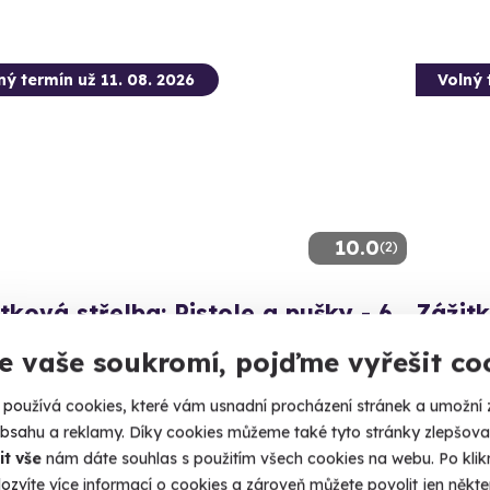
ný termín už 11. 08. 2026
Volný 
10.0
(2)
tková střelba: Pistole a pušky - 6
Zážitk
ní
zbraní
e vaše soukromí, pojďme vyřešit co
ás 60 výstřelů!
Vypálíte 1
používá cookies, které vám usnadní procházení stránek a umožní 
epirohy (okres Most)
Čepir
obsahu a reklamy. Díky cookies můžeme také tyto stránky zlepšovat
 28 dalších lokalit)
(+ 28
it vše
nám dáte souhlas s použitím všech cookies na webu. Po kliknu
ozvíte více informací o cookies a zároveň můžete povolit jen někter