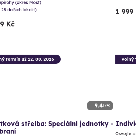
epirohy (okres Most)
 28 dalších lokalit)
1 999
99 Kč
ný termín už 12. 08. 2026
Volný 
9.4
(74)
tková střelba: Speciální jednotky -
Indivi
braní
Osvojte si