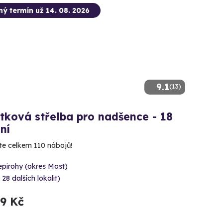
ný termín už 14. 08. 2026
9.1
(13)
tková střelba pro nadšence - 18
ní
íte celkem 110 nábojů!
epirohy (okres Most)
 28 dalších lokalit)
99 Kč