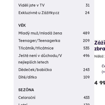
Viděli jste v TV
31
Exkluzivně u Zážitky.cz
24
VĚK
Mladý muž/mladá žena
489
Teenager/Teenagerka
209
Záži
zbra
Třicátník/třicátnice
535
Ještě není v důchodu/V
496
Nálož 
nejlepších letech
Č
Dědeček/babička
243
(+
Dítě/dítko
109
4 9
SEZÓNA
Celoroční
433