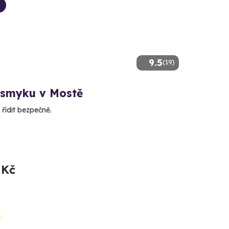
9.5
(19)
 smyku v Mostě
řídit bezpečně.
 Kč