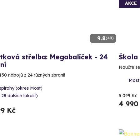
AKCE
9.8
(48)
tková střelba: Megabalíček - 24
Škola
ní
Naučte se 
130 nábojů z 24 různých zbraní!
Most
epirohy (okres Most)
 28 dalších lokalit)
5 099 Kč
4 990
99 Kč