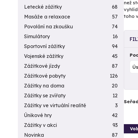
než st
Letecké zážitky
68
vyhlíd
toho 
Masáže a relaxace
57
Povolání na zkoušku
74
Simulátory
16
FI
Sportovní zážitky
94
Pod
Vojenské zážitky
45
Zážitkové jízdy
87
Zážitkové pobyty
126
Zážitky na doma
20
Zážitky se zvířaty
12
Seřad
Zážitky ve virtuální realitě
3
Únikové hry
42
Zážitky v akci
93
Vol
Novinka
87