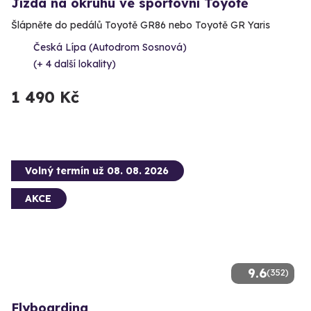
Jízda na okruhu ve sportovní Toyotě
Šlápněte do pedálů Toyotě GR86 nebo Toyotě GR Yaris
Česká Lípa (Autodrom Sosnová)
(+ 4 další lokality)
1 490 Kč
Volný termín už 08. 08. 2026
AKCE
9.6
(352)
Flyboarding