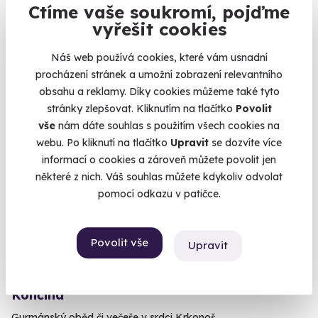
Ctíme vaše soukromí, pojďme
Česká Lípa (Autodrom Sosnová)
vyřešit cookies
(+ 4 další lokality)
Náš web používá cookies, které vám usnadní
1 990 Kč
procházení stránek a umožní zobrazení relevantního
obsahu a reklamy. Díky cookies můžeme také tyto
stránky zlepšovat. Kliknutím na tlačítko
Povolit
vše
nám dáte souhlas s použitím všech cookies na
webu. Po kliknutí na tlačítko
Upravit
se dozvíte více
informací o cookies a zároveň můžete povolit jen
některé z nich. Váš souhlas můžete kdykoliv odvolat
pomocí odkazu v patičce.
Povolit vše
9.0
(1)
Upravit
4chodové degustační menu v restauraci
Končina
Gurmánský oběd či večeře v srdci Krkonoš