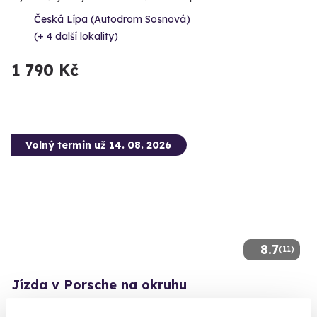
Česká Lípa (Autodrom Sosnová)
(+ 4 další lokality)
1 790 Kč
Volný termín už 14. 08. 2026
8.7
(11)
Jízda v Porsche na okruhu
Porsche Spyder RS, GT4 RS, 718 GT4 a 718 Cayman S