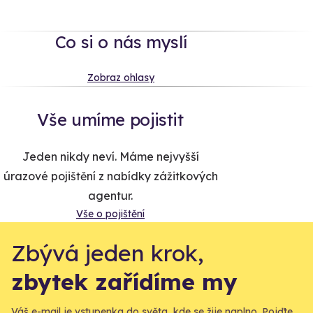
Co si o nás myslí
Zobraz ohlasy
Vše umíme pojistit
Jeden nikdy neví. Máme nejvyšší
úrazové pojištění z nabídky zážitkových
agentur.
Vše o pojištění
Zbývá jeden krok,
zbytek zařídíme my
Váš e-mail je vstupenka do světa, kde se žije naplno. Pojďte