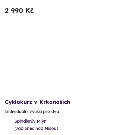
2 990 Kč
Cyklokurz v Krkonoších
Individuální výuka pro dva
Špindlerův Mlýn
(Jablonec nad Nisou)