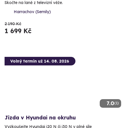
Skočte na laně z televizní věže.
Harrachov (Semily)
2 190 Kč
1 699 Kč
Volný termín už 14. 08. 2026
7.0
(1)
Jízda v Hyundai na okruhu
Vyzkoušejte Hyundai i20 N či i30 N v plné síle