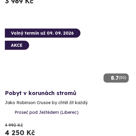
3 989 Kč
Volný termín už 09. 09. 2026
AKCE
8.7
(50)
Pobyt v korunách stromů
Jako Robinson Crusoe by chtěl žít každý.
Proseč pod Ještědem (Liberec)
4 990 Kč
4 250 Kč