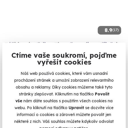
8.9
(17)
Zážitková střelba: Zbraně z online stříleček -
11 zbraní
Ctíme vaše soukromí, pojďme
Vyzkoušejte si naživo zbraně, které znáte z oblíbených
vyřešit cookies
stříleček!
Lomnice (okres Sokolov)
Náš web používá cookies, které vám usnadní
(+ 28 dalších lokalit)
procházení stránek a umožní zobrazení relevantního
obsahu a reklamy. Díky cookies můžeme také tyto
2 999 Kč
stránky zlepšovat. Kliknutím na tlačítko
Povolit
vše
nám dáte souhlas s použitím všech cookies na
webu. Po kliknutí na tlačítko
Upravit
se dozvíte více
informací o cookies a zároveň můžete povolit jen
některé z nich. Váš souhlas můžete kdykoliv odvolat
Volný termín už 07. 08. 2026