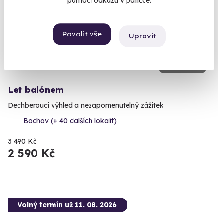
pomocí odkazu v patičce.
AKCE
Povolit vše
Upravit
9.6
(1897)
Let balónem
Dechberoucí výhled a nezapomenutelný zážitek
Bochov (+ 40 dalších lokalit)
3 490 Kč
2 590 Kč
Volný termín už 11. 08. 2026