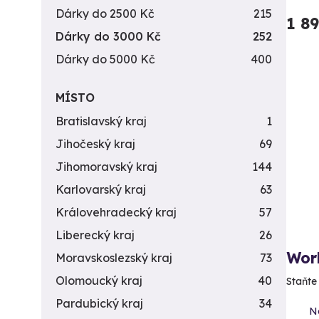
Dárky do 2500 Kč
215
1 8
Dárky do 3000 Kč
252
Dárky do 5000 Kč
400
MÍSTO
Bratislavský kraj
1
Jihočeský kraj
69
Jihomoravský kraj
144
Karlovarský kraj
63
Královehradecký kraj
57
Liberecký kraj
26
Work
Moravskoslezský kraj
73
Olomoucký kraj
40
Staňte
Pardubický kraj
34
N