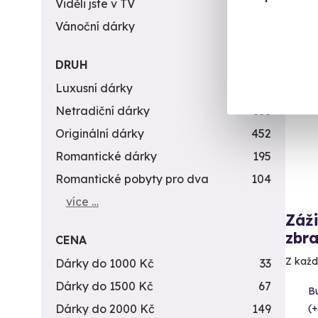
Viděli jste v TV
31
Vánoční dárky
311
DRUH
Vol
Luxusní dárky
142
Netradiční dárky
353
Originální dárky
452
Romantické dárky
195
Romantické pobyty pro dva
104
více …
Záži
zbra
CENA
Z každé
Dárky do 1000 Kč
33
Dárky do 1500 Kč
67
B
Dárky do 2000 Kč
149
(+