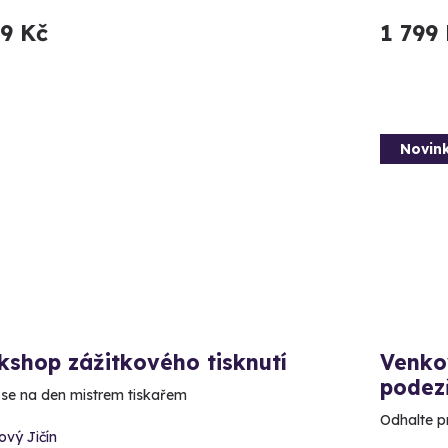
99 Kč
1 799
Novin
shop zážitkového tisknutí
Venko
podez
 se na den mistrem tiskařem
Odhalte p
ový Jičín