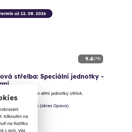
termín už 12. 08. 2026
9.4
(74)
ová střelba: Speciální jednotky -
aní
e 80 nábojů jako člen elitní jednotky URNA.
okies
šov nad Budišovkou (okres Opava)
zobrazení
 dalších lokalit)
. Kliknutím na
tí na tlačítko
 Kč
é z nich. Váš