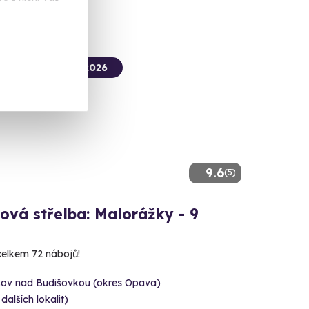
termín už 12. 08. 2026
9.6
(5)
ová střelba: Malorážky - 9
 celkem 72 nábojů!
šov nad Budišovkou (okres Opava)
 dalších lokalit)