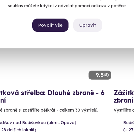
souhlas můžete kdykoliv odvolat pomocí odkazu v patičce.
Povolit vše
Upravit
ný termín už 11. 08. 2026
Volný 
9.5
(5)
tková střelba: Dlouhé zbraně - 6
Zážitk
ní
zbraní
 zbraně si zastřílíte pětkrát - celkem 30 výstřelů.
Vystřílíte
udišov nad Budišovkou (okres Opava)
Budi
 28 dalších lokalit)
(+ 27