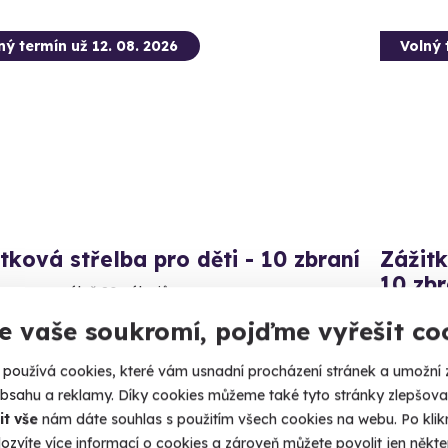
ný termín už 12. 08. 2026
Volný 
tková střelba pro děti - 10 zbraní
Zážitk
10 zbr
vte se na nálož 80 nábojů.
Vystřílejt
e vaše soukromí, pojďme vyřešit co
udišov nad Budišovkou (okres Opava)
 28 dalších lokalit)
Budi
používá cookies, které vám usnadní procházení stránek a umožní 
(+ 28
obsahu a reklamy. Díky cookies můžeme také tyto stránky zlepšovat
99 Kč
it vše
nám dáte souhlas s použitím všech cookies na webu. Po kliknu
1 999
ozvíte více informací o cookies a zároveň můžete povolit jen někter