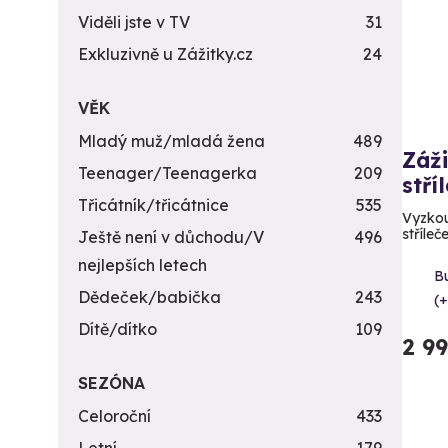
Viděli jste v TV
31
Exkluzivně u Zážitky.cz
24
VĚK
Mladý muž/mladá žena
489
Záži
Teenager/Teenagerka
209
stří
Třicátník/třicátnice
535
Vyzkou
stříleč
Ještě není v důchodu/V
496
nejlepších letech
B
Dědeček/babička
243
(+
Dítě/dítko
109
2 9
SEZÓNA
Celoroční
433