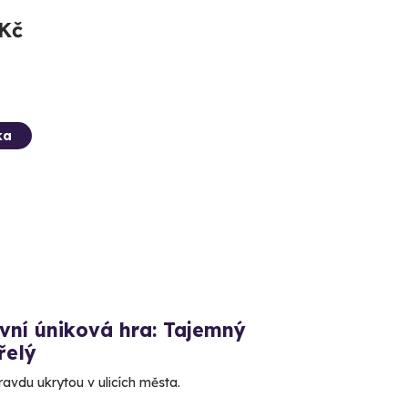
 Kč
ka
vní úniková hra: Tajemný
řelý
ravdu ukrytou v ulicích města.