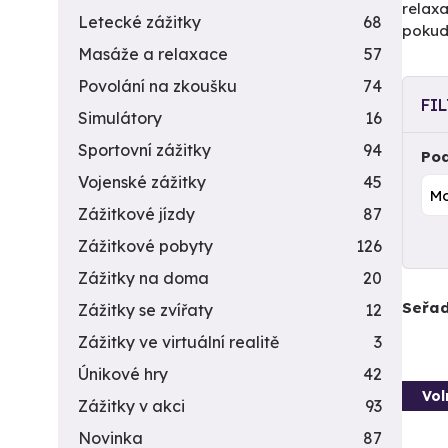
relaxa
Letecké zážitky
68
pokud 
Masáže a relaxace
57
Povolání na zkoušku
74
FI
Simulátory
16
Sportovní zážitky
94
Pod
Vojenské zážitky
45
Zážitkové jízdy
87
Zážitkové pobyty
126
Zážitky na doma
20
Seřad
Zážitky se zvířaty
12
Zážitky ve virtuální realitě
3
Únikové hry
42
Vol
Zážitky v akci
93
Novinka
87