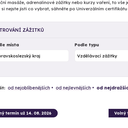
ční masáže, adrenalinové zážitky nebo kurzy vaření, to vše j
si nejste jisti co vybrat, sáhněte po Univerzálním certifiká
LTROVÁNÍ ZÁŽITKŮ
le místa
Podle typu
od nejoblíbenějších
od nejlevnějších
od nejdražší
it:
ný termín už 14. 08. 2026
Volný 