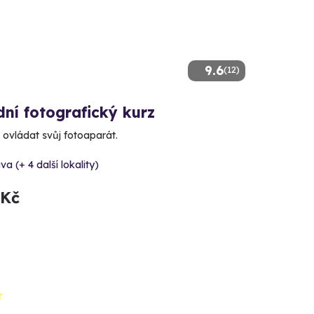
9.6
(12)
ní fotografický kurz
 ovládat svůj fotoaparát.
va (+ 4 další lokality)
 Kč