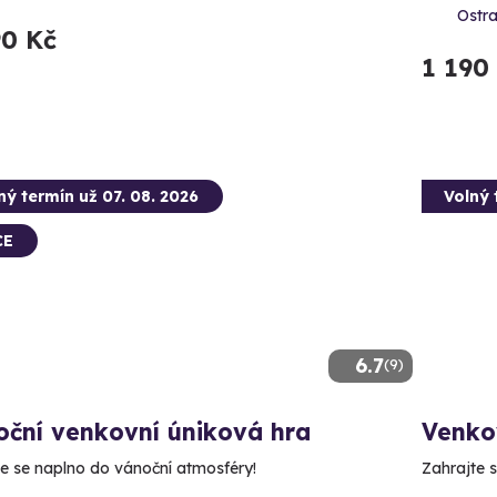
Ostra
90 Kč
1 190
ný termín už 07. 08. 2026
Volný 
CE
6.7
(9)
oční venkovní úniková hra
Venkov
e se naplno do vánoční atmosféry!
Zahrajte s