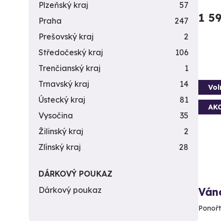
Plzeňský kraj
57
1 5
Praha
247
Prešovský kraj
2
Středočeský kraj
106
Trenčianský kraj
1
Trnavský kraj
14
Vol
Ústecký kraj
81
AK
Vysočina
35
Žilinský kraj
2
Zlínský kraj
28
DÁRKOVÝ POUKAZ
Dárkový poukaz
Ván
Ponořt