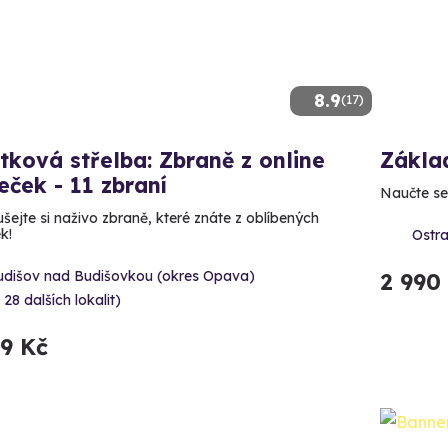
8.9
(17)
tková střelba: Zbraně z online
Základ
leček - 11 zbraní
Naučte se
šejte si naživo zbraně, které znáte z oblíbených
ek!
Ostra
udišov nad Budišovkou (okres Opava)
2 990
 28 dalších lokalit)
99 Kč