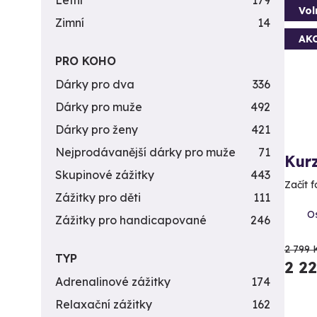
Letní
179
Vol
Zimní
14
AK
PRO KOHO
Dárky pro dva
336
Dárky pro muže
492
Dárky pro ženy
421
Nejprodávanější dárky pro muže
71
Kur
Skupinové zážitky
443
Začít f
Zážitky pro děti
111
Os
Zážitky pro handicapované
246
2 799 
TYP
2 2
Adrenalinové zážitky
174
Relaxační zážitky
162