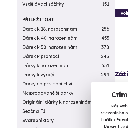
Vzdělávací zážitky
151
Vol
PŘILEŽITOST
Dárek k 18. narozeninám
256
Dárek k 40. narozeninám
453
Dárek k 50. narozeninám
378
Dárek k promoci
245
Dárky k narozeninám
551
Záži
Dárky k výročí
294
Připra
Dárky na poslední chvíli
450
Nejprodávanější dárky
56
Ctím
B
Originální dárky k narozeninám
422
(+
Náš web 
Sezóna F1
4
relevantního 
1 9
tlačítko
Povol
Svatební dary
196
Upravit
se d