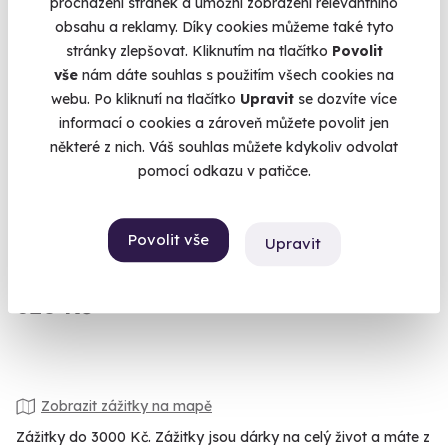
procházení stránek a umožní zobrazení relevantního
obsahu a reklamy. Díky cookies můžeme také tyto
stránky zlepšovat. Kliknutím na tlačítko
Povolit
vše
nám dáte souhlas s použitím všech cookies na
webu. Po kliknutí na tlačítko
Upravit
se dozvíte více
informací o cookies a zároveň můžete povolit jen
Rodinný vstup do muzea s největší sbírkou
některé z nich. Váš souhlas můžete kdykoliv odvolat
LEGO
pomocí odkazu v patičce.
Muzeum, kde si hraje celá rodina.
Špindlerův Mlýn
Povolit vše
Upravit
(+ 4 další lokality)
620 Kč
Zobrazit zážitky na mapě
Zážitky do 3000 Kč. Zážitky jsou dárky na celý život a máte z