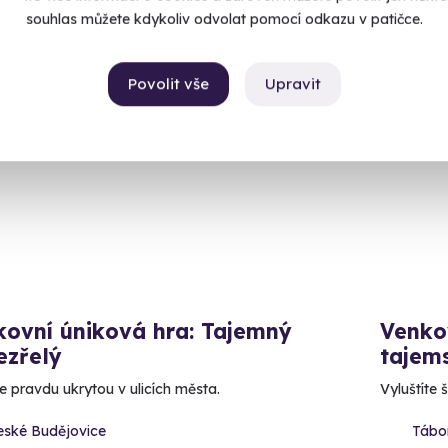
99 Kč
1 799
souhlas můžete kdykoliv odvolat pomocí odkazu v patičce.
Povolit vše
Upravit
inka
Volný 
kovní úniková hra: Tajemný
Venkov
ezřelý
tajems
e pravdu ukrytou v ulicích města.
Vyluštíte 
eské Budějovice
Tábo