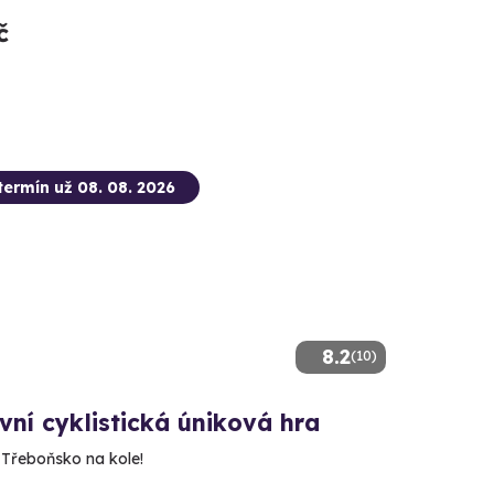
č
termín už 08. 08. 2026
8.2
(10)
ní cyklistická úniková hra
 Třeboňsko na kole!