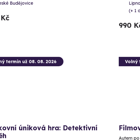
eské Budějovice
Lipn
(+ 1 d
 Kč
990 K
ný termín už 08. 08. 2026
Volný 
ovní úniková hra: Detektivní
Filmo
ěh
Autem po 