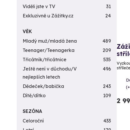
Viděli jste v TV
31
Exkluzivně u Zážitky.cz
24
VĚK
Mladý muž/mladá žena
489
Záži
Teenager/Teenagerka
209
stří
Třicátník/třicátnice
535
Vyzkou
stříleč
Ještě není v důchodu/V
496
nejlepších letech
Da
Dědeček/babička
243
(+
Dítě/dítko
109
2 9
SEZÓNA
Celoroční
433