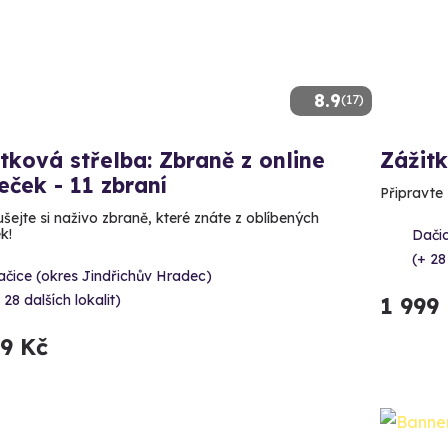
8.9
(17)
tková střelba: Zbraně z online
Zážitk
leček - 11 zbraní
Připravte
šejte si naživo zbraně, které znáte z oblíbených
ek!
Dačic
(+ 28
čice (okres Jindřichův Hradec)
 28 dalších lokalit)
1 999
99 Kč