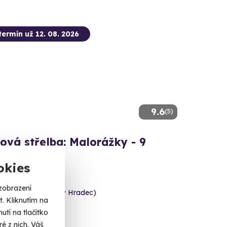
termín už 12. 08. 2026
9.6
(5)
ová střelba: Malorážky - 9
okies
 celkem 72 nábojů!
zobrazení
e (okres Jindřichův Hradec)
. Kliknutím na
 dalších lokalit)
tí na tlačítko
é z nich. Váš