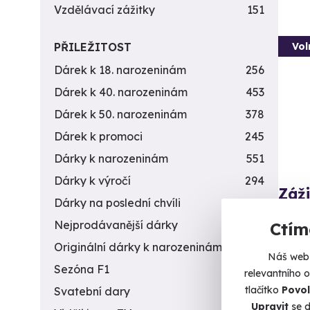
Vzdělávací zážitky
151
Vol
PŘILEŽITOST
Dárek k 18. narozeninám
256
Dárek k 40. narozeninám
453
Dárek k 50. narozeninám
378
Dárek k promoci
245
Dárky k narozeninám
551
Dárky k výročí
294
Záži
Dárky na poslední chvíli
450
zbra
Nejprodávanější dárky
56
Ctím
Z každé
Originální dárky k narozeninám
422
Náš web 
Da
Sezóna F1
4
relevantního 
(+
tlačítko
Povol
Svatební dary
196
Upravit
se d