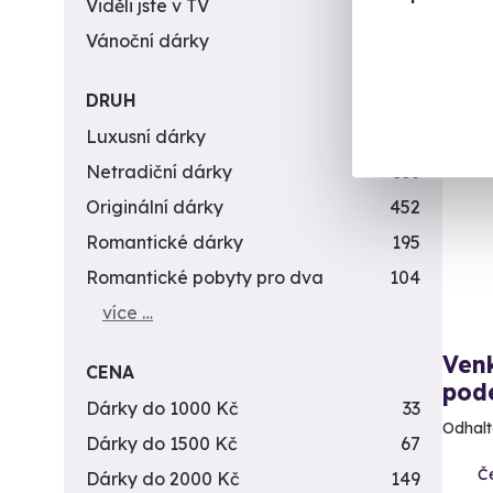
1 8
Viděli jste v TV
31
Vánoční dárky
311
DRUH
Nov
Luxusní dárky
142
Netradiční dárky
353
Originální dárky
452
Romantické dárky
195
Romantické pobyty pro dva
104
více …
Ven
CENA
pod
Dárky do 1000 Kč
33
Odhalt
Dárky do 1500 Kč
67
Č
Dárky do 2000 Kč
149