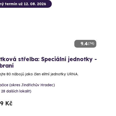
ný termín už 12. 08. 2026
9.4
(74)
tková střelba: Speciální jednotky -
braní
ejte 80 nábojů jako člen elitní jednotky URNA.
čice (okres Jindřichův Hradec)
 28 dalších lokalit)
99 Kč