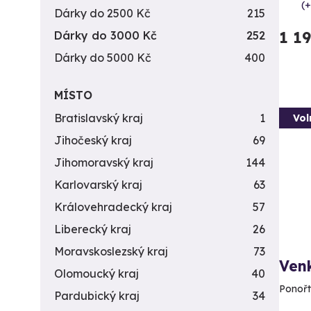
(+
Dárky do 2500 Kč
215
1 1
Dárky do 3000 Kč
252
Dárky do 5000 Kč
400
MÍSTO
Bratislavský kraj
1
Vol
Jihočeský kraj
69
Jihomoravský kraj
144
Karlovarský kraj
63
Královehradecký kraj
57
Liberecký kraj
26
Moravskoslezský kraj
73
Venk
Olomoucký kraj
40
Ponořt
Pardubický kraj
34