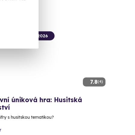
 Kč
termín už 08. 08. 2026
7.8
(4)
ní úniková hra: Husitská
tví
šifry s husitskou tematikou?
r