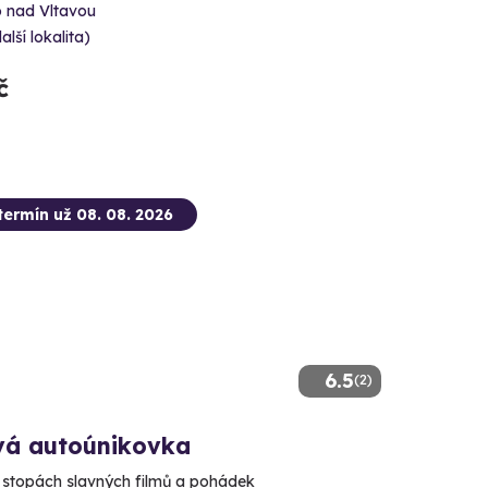
o nad Vltavou
alší lokalita)
č
termín už 08. 08. 2026
6.5
(2)
vá autoúnikovka
stopách slavných filmů a pohádek