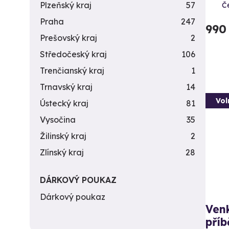
Plzeňský kraj
57
Č
Praha
247
990
Prešovský kraj
2
Středočeský kraj
106
Trenčianský kraj
1
Trnavský kraj
14
Vol
Ústecký kraj
81
Vysočina
35
Žilinský kraj
2
Zlínský kraj
28
DÁRKOVÝ POUKAZ
Dárkový poukaz
Venk
příb