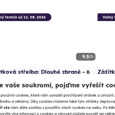
ný termín už 12. 08. 2026
Volný 
9.5
(5)
tková střelba: Dlouhé zbraně - 6
Zážitk
ní
zbraní
e vaše soukromí, pojďme vyřešit co
 zbraně si zastřílíte pětkrát - celkem 30 výstřelů.
Vystřílíte
používá cookies, které vám usnadní procházení stránek a umožní 
čice (okres Jindřichův Hradec)
Dačic
obsahu a reklamy. Díky cookies můžeme také tyto stránky zlepšovat
 28 dalších lokalit)
(+ 27
it vše
nám dáte souhlas s použitím všech cookies na webu. Po kliknu
ozvíte více informací o cookies a zároveň můžete povolit jen někter