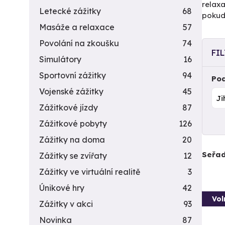
relaxa
Letecké zážitky
68
pokud 
Masáže a relaxace
57
Povolání na zkoušku
74
FI
Simulátory
16
Sportovní zážitky
94
Pod
Vojenské zážitky
45
Zážitkové jízdy
87
Zážitkové pobyty
126
Zážitky na doma
20
Seřad
Zážitky se zvířaty
12
Zážitky ve virtuální realitě
3
Únikové hry
42
Vol
Zážitky v akci
93
Novinka
87