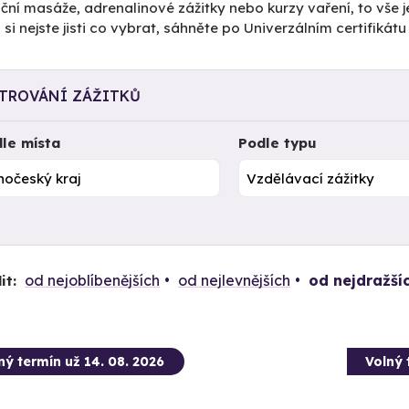
ční masáže, adrenalinové zážitky nebo kurzy vaření, to vše j
si nejste jisti co vybrat, sáhněte po Univerzálním certifiká
LTROVÁNÍ ZÁŽITKŮ
le místa
Podle typu
od nejoblíbenějších
od nejlevnějších
od nejdražší
it:
ný termín už 14. 08. 2026
Volný 