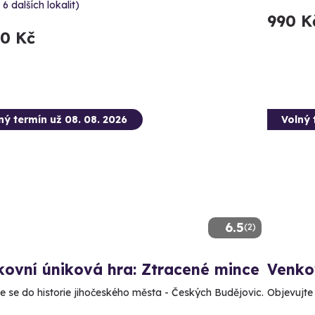
 6 dalších lokalit)
990 K
90 Kč
ný termín už 08. 08. 2026
Volný 
6.5
(2)
ovní úniková hra: Ztracené mince
Venkov
e se do historie jihočeského města - Českých Budějovic.
Objevujte