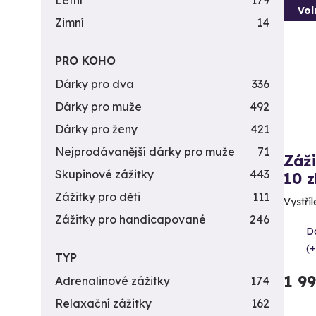
Letní
179
Vol
Zimní
14
PRO KOHO
Dárky pro dva
336
Dárky pro muže
492
Dárky pro ženy
421
Nejprodávanější dárky pro muže
71
Záži
Skupinové zážitky
443
10 z
Zážitky pro děti
111
Vystříl
Zážitky pro handicapované
246
Da
(+
TYP
1 9
Adrenalinové zážitky
174
Relaxační zážitky
162