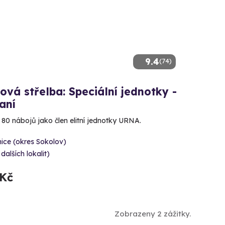
9.4
(74)
ová střelba: Speciální jednotky -
aní
e 80 nábojů jako člen elitní jednotky URNA.
ice (okres Sokolov)
 dalších lokalit)
 Kč
Zobrazeny 2 zážitky.