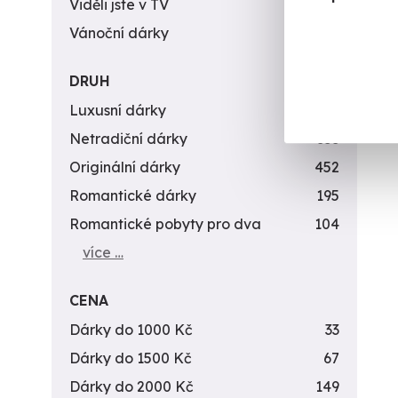
Viděli jste v TV
31
Vánoční dárky
311
DRUH
Luxusní dárky
142
Netradiční dárky
353
Originální dárky
452
Romantické dárky
195
Romantické pobyty pro dva
104
více …
CENA
Dárky do 1000 Kč
33
Dárky do 1500 Kč
67
Dárky do 2000 Kč
149