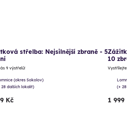
tková střelba: Nejsilnější zbraně - 5
Zážitk
ní
10 zbr
ás 9 výstřelů!
Vystřílejt
omnice (okres Sokolov)
Lomn
 28 dalších lokalit)
(+ 28
99 Kč
1 999