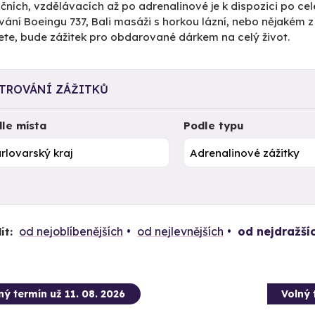
čních, vzdělávacích až po adrenalinové je k dispozici po cel
vání Boeingu 737, Bali masáži s horkou lázní, nebo nějakém 
ete, bude zážitek pro obdarované dárkem na celý život.
LTROVÁNÍ ZÁŽITKŮ
le místa
Podle typu
od nejoblíbenějších
od nejlevnějších
od nejdražší
it:
ný termín už 11. 08. 2026
Volný 