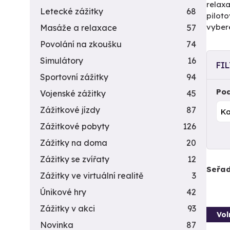
relaxa
Letecké zážitky
68
piloto
vyber
Masáže a relaxace
57
Povolání na zkoušku
74
Simulátory
16
FI
Sportovní zážitky
94
Pod
Vojenské zážitky
45
Zážitkové jízdy
87
Zážitkové pobyty
126
Zážitky na doma
20
Zážitky se zvířaty
12
Seřad
Zážitky ve virtuální realitě
3
Únikové hry
42
Zážitky v akci
93
Vol
Novinka
87