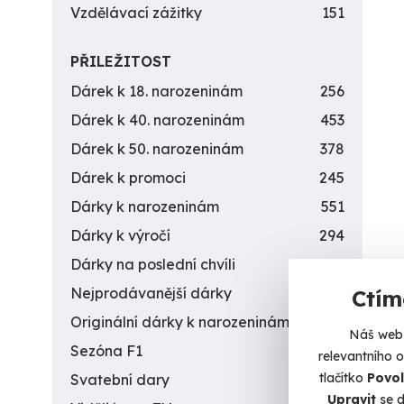
Vzdělávací zážitky
151
PŘILEŽITOST
Dárek k 18. narozeninám
256
Dárek k 40. narozeninám
453
Dárek k 50. narozeninám
378
Dárek k promoci
245
Dárky k narozeninám
551
Dárky k výročí
294
Dárky na poslední chvíli
450
Nejprodávanější dárky
56
Ctím
Originální dárky k narozeninám
422
Náš web 
Sezóna F1
4
relevantního 
tlačítko
Povol
Svatební dary
196
Upravit
se d