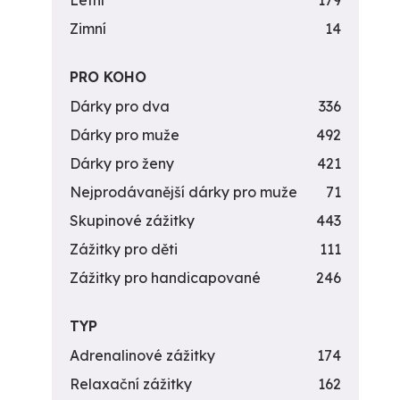
Letní
179
Zimní
14
PRO KOHO
Dárky pro dva
336
Dárky pro muže
492
Dárky pro ženy
421
Nejprodávanější dárky pro muže
71
Skupinové zážitky
443
Zážitky pro děti
111
Zážitky pro handicapované
246
TYP
Adrenalinové zážitky
174
Relaxační zážitky
162