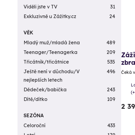
Viděli jste v TV
31
Exkluzivně u Zážitky.cz
24
VĚK
Mladý muž/mladá žena
489
Teenager/Teenagerka
209
Záži
zbra
Třicátník/třicátnice
535
Ještě není v důchodu/V
496
Čeká v
nejlepších letech
L
Dědeček/babička
243
(+
Dítě/dítko
109
2 3
SEZÓNA
Celoroční
433