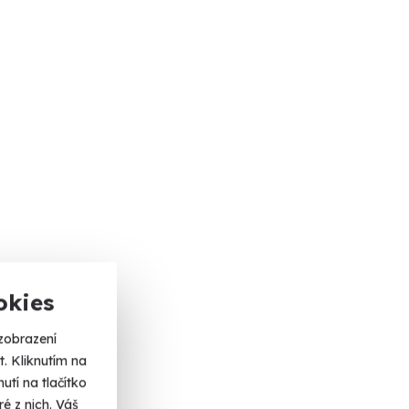
okies
zobrazení
. Kliknutím na
tí na tlačítko
é z nich. Váš