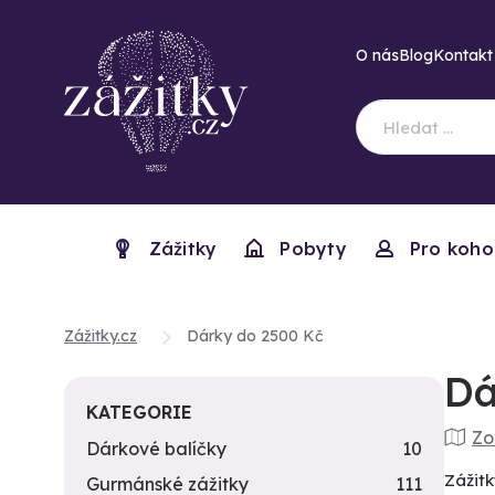
O nás
Blog
Kontakt
Zážitky
Pobyty
Pro koho
Zážitky.cz
Dárky do 2500 Kč
Dá
KATEGORIE
Zo
Dárkové balíčky
10
Zážitk
Gurmánské zážitky
111