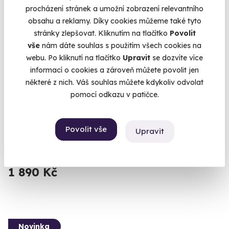
procházení stránek a umožní zobrazení relevantního
obsahu a reklamy. Díky cookies můžeme také tyto
stránky zlepšovat. Kliknutím na tlačítko
Povolit
vše
nám dáte souhlas s použitím všech cookies na
webu. Po kliknutí na tlačítko
Upravit
se dozvíte více
9.4
(36)
informací o cookies a zároveň můžete povolit jen
některé z nich. Váš souhlas můžete kdykoliv odvolat
Pětichodové degustační menu v Tančícím
pomocí odkazu v patičce.
domě
Luxusní menu pro dva s výhledem na Hradčany.
Povolit vše
Upravit
Praha 2
2 350 Kč
1 890 Kč
Novinka