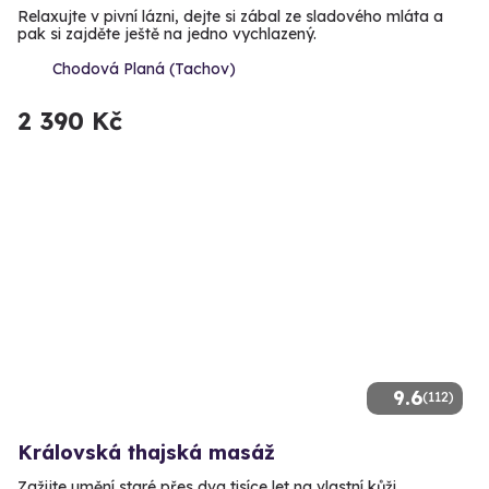
Relaxujte v pivní lázni, dejte si zábal ze sladového mláta a
pak si zajděte ještě na jedno vychlazený.
Chodová Planá (Tachov)
2 390 Kč
9.6
(112)
Královská thajská masáž
Zažijte umění staré přes dva tisíce let na vlastní kůži.