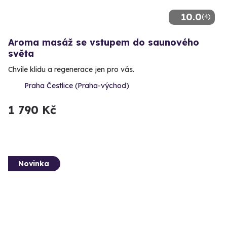
10.0
(4)
Aroma masáž se vstupem do saunového
světa
Chvíle klidu a regenerace jen pro vás.
Praha Čestlice (Praha-východ)
1 790 Kč
Novinka