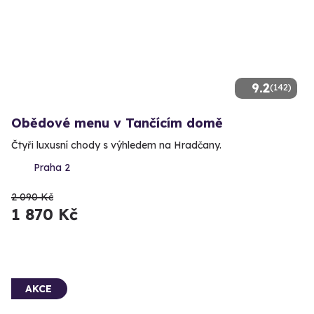
9.2
(142)
Obědové menu v Tančícím domě
Čtyři luxusní chody s výhledem na Hradčany.
Praha 2
2 090 Kč
1 870 Kč
AKCE