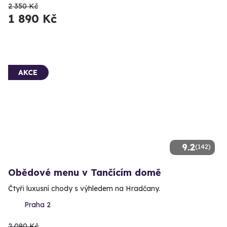
2 350 Kč
1 890 Kč
AKCE
9.2
(142)
Obědové menu v Tančícím domě
Čtyři luxusní chody s výhledem na Hradčany.
Praha 2
2 090 Kč