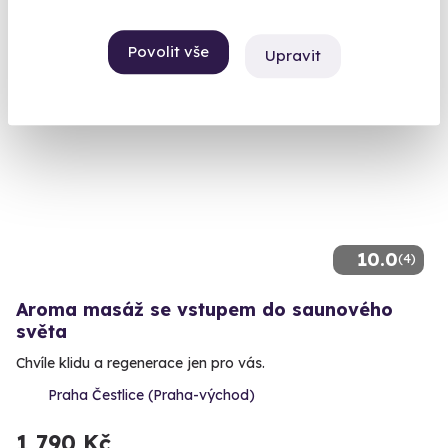
1 840 Kč
Povolit vše
Upravit
10.0
(4)
Aroma masáž se vstupem do saunového
světa
Chvíle klidu a regenerace jen pro vás.
Praha Čestlice (Praha-východ)
1 790 Kč