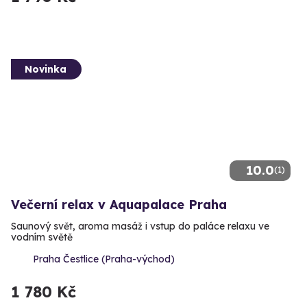
Novinka
10.0
(1)
Večerní relax v Aquapalace Praha
Saunový svět, aroma masáž i vstup do paláce relaxu ve
vodním světě
Praha Čestlice (Praha-východ)
1 780 Kč