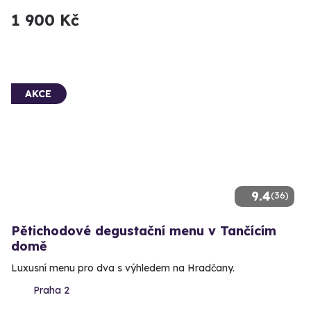
1 900 Kč
AKCE
9.4
(36)
Pětichodové degustační menu v Tančícím
domě
Luxusní menu pro dva s výhledem na Hradčany.
Praha 2