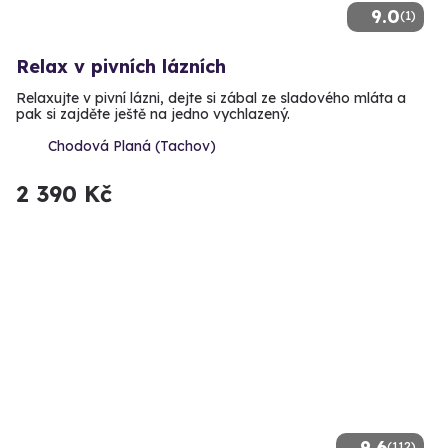
9.0
(1)
Relax v pivních lázních
Relaxujte v pivní lázni, dejte si zábal ze sladového mláta a
pak si zajděte ještě na jedno vychlazený.
Chodová Planá (Tachov)
2 390 Kč
9.6
(112)