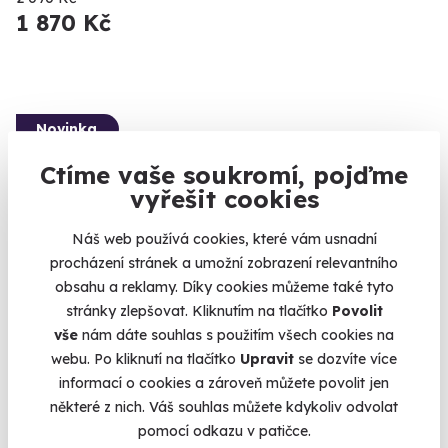
1 870 Kč
Novinka
Ctíme vaše soukromí, pojďme
vyřešit cookies
Náš web používá cookies, které vám usnadní
procházení stránek a umožní zobrazení relevantního
10.0
(4)
obsahu a reklamy. Díky cookies můžeme také tyto
stránky zlepšovat. Kliknutím na tlačítko
Povolit
Univerzální poukaz na masáž
vše
nám dáte souhlas s použitím všech cookies na
Vyberte si jednu z luxusních masážích a dopřejte si chvíli
webu. Po kliknutí na tlačítko
Upravit
se dozvíte více
odpočínku
informací o cookies a zároveň můžete povolit jen
Brno (+ 10 dalších lokalit)
některé z nich. Váš souhlas můžete kdykoliv odvolat
pomocí odkazu v patičce.