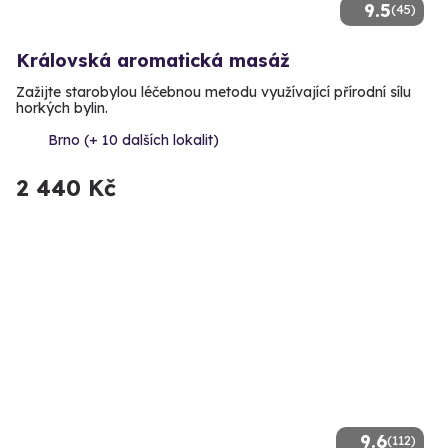
9.5
(45)
Královská aromatická masáž
Zažijte starobylou léčebnou metodu využívající přírodní sílu
horkých bylin.
Brno (+ 10 dalších lokalit)
2 440 Kč
9.6
(112)