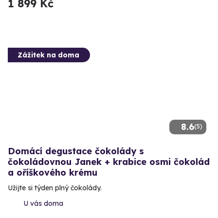
1 899 Kč
Zážitek na doma
8.6
(5)
Domácí degustace čokolády s
čokoládovnou Janek + krabice osmi čokolád
a oříškového krému
Užijte si týden plný čokolády.
U vás doma