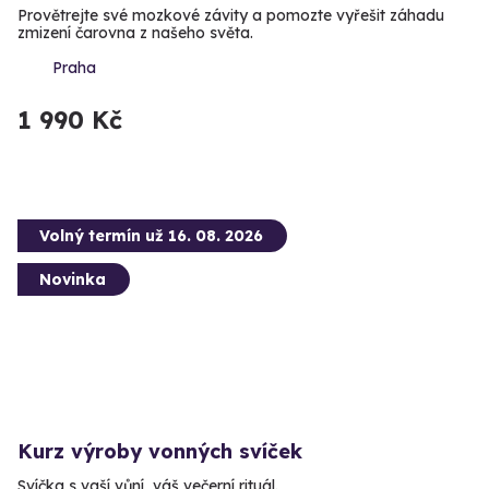
Provětrejte své mozkové závity a pomozte vyřešit záhadu
zmizení čarovna z našeho světa.
Praha
1 990 Kč
Volný termín už 16. 08. 2026
Novinka
Kurz výroby vonných svíček
Svíčka s vaší vůní, váš večerní rituál.