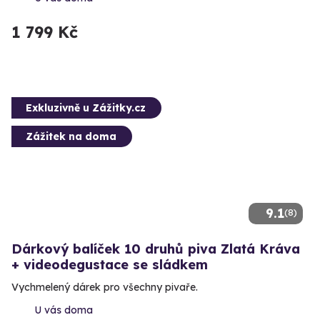
1 799 Kč
Exkluzivně u Zážitky.cz
Zážitek na doma
9.1
(8)
Dárkový balíček 10 druhů piva Zlatá Kráva
+ videodegustace se sládkem
Vychmelený dárek pro všechny pivaře.
U vás doma