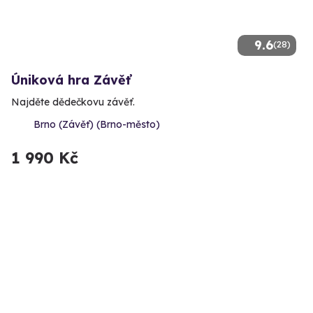
9.6
(28)
Úniková hra Závěť
Najděte dědečkovu závěť.
Brno (Závěť) (Brno-město)
1 990 Kč