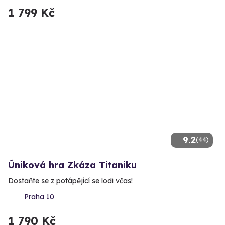
1 799 Kč
9.2
(44)
Úniková hra Zkáza Titaniku
Dostaňte se z potápějící se lodi včas!
Praha 10
1 790 Kč