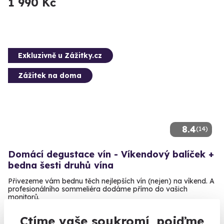
1 990 Kč
Exkluzivně u Zážitky.cz
Zážitek na doma
8.4
(14)
Domácí degustace vín - Víkendový balíček +
bedna šesti druhů vína
Přivezeme vám bednu těch nejlepších vín (nejen) na víkend. A
profesionálního sommeliéra dodáme přímo do vašich
monitorů.
U vás doma
Ctíme vaše soukromí, pojďme