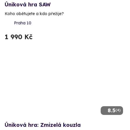
Úniková hra SAW
Koho obětujete a kdo přežije?
Praha 10
1 990 Kč
8.5
(4)
Úniková hra: Zmizelá kouzla