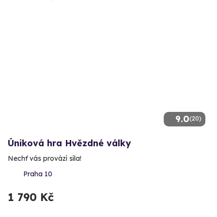
9.0
(20)
Úniková hra Hvězdné války
Nechť vás provází síla!
Praha 10
1 790 Kč