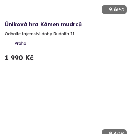
9.6
(47)
Úniková hra Kámen mudrců
Odhalte tajemství doby Rudolfa II.
Praha
1 990 Kč
9.4
(14)