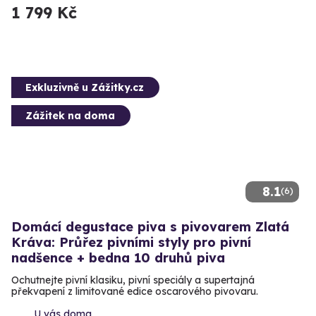
1 799 Kč
Exkluzivně u Zážitky.cz
Zážitek na doma
8.1
(6)
Domácí degustace piva s pivovarem Zlatá
Kráva: Průřez pivními styly pro pivní
nadšence + bedna 10 druhů piva
Ochutnejte pivní klasiku, pivní speciály a supertajná
překvapení z limitované edice oscarového pivovaru.
U vás doma