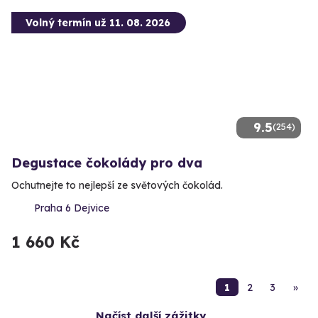
Volný termín už 11. 08. 2026
9.5
(254)
Degustace čokolády pro dva
Ochutnejte to nejlepší ze světových čokolád.
Praha 6 Dejvice
1 660 Kč
1
2
3
»
Načíst další zážitky