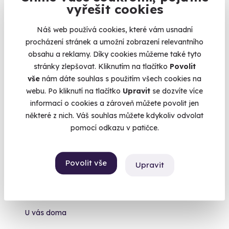
vyřešit cookies
1 930 Kč
Náš web používá cookies, které vám usnadní
procházení stránek a umožní zobrazení relevantního
obsahu a reklamy. Díky cookies můžeme také tyto
stránky zlepšovat. Kliknutím na tlačítko
Povolit
Exkluzivně u Zážitky.cz
vše
nám dáte souhlas s použitím všech cookies na
Zážitek na doma
webu. Po kliknutí na tlačítko
Upravit
se dozvíte více
informací o cookies a zároveň můžete povolit jen
některé z nich. Váš souhlas můžete kdykoliv odvolat
pomocí odkazu v patičce.
8.2
(3)
Povolit vše
Upravit
Dárkový balíček šesti druhů italských vín +
videodegustace se someliérem
Luxusní dárek pro všechny požitkáře.
U vás doma