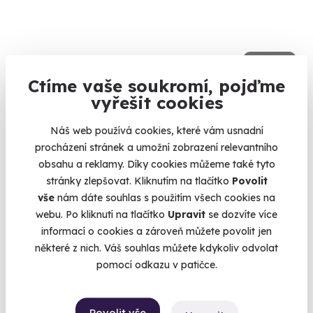
9.6
(5)
Ctíme vaše soukromí, pojďme
Zážitková střelba: Malorážky - 9 zbraní
vyřešit cookies
Vystřílíte celkem 72 nábojů!
Náš web používá cookies, které vám usnadní
Velká Bíteš (okres Žďár nad Sázavou)
procházení stránek a umožní zobrazení relevantního
(+ 27 dalších lokalit)
obsahu a reklamy. Díky cookies můžeme také tyto
stránky zlepšovat. Kliknutím na tlačítko
Povolit
1 799 Kč
vše
nám dáte souhlas s použitím všech cookies na
webu. Po kliknutí na tlačítko
Upravit
se dozvíte více
informací o cookies a zároveň můžete povolit jen
některé z nich. Váš souhlas můžete kdykoliv odvolat
Zobrazit zážitky na mapě
pomocí odkazu v patičce.
Zážitky do 2000 Kč. Dva tisíce už není vůbec málo, takže si
můžete vybírat z několika desítek nezapomenutelných dárků -
Povolit vše