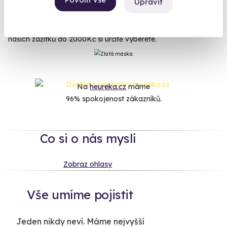
Upravit
zážitků. Ať už je to skvělý Flyboarding, sen všech surfařů
Hoverboard, simulátor Boeingu 737 nebo Královská
aromatická masáž. Ať už hledáte adrenalin nebo relax, z
našich zážitků do 2000Kč si určitě vyberete.
Na
heureka.cz
máme
96% spokojenost zákazníků.
Co si o nás myslí
Zobraz ohlasy
Vše umíme pojistit
Jeden nikdy neví. Máme nejvyšší