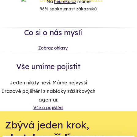
Na
heureka.cz
máme
96% spokojenost zákazníků.
Co si o nás myslí
Zobraz ohlasy
Vše umíme pojistit
Jeden nikdy neví. Máme nejvyšší
úrazové pojištění z nabídky zážitkových
agentur.
Vše o pojištění
Zbývá jeden krok,