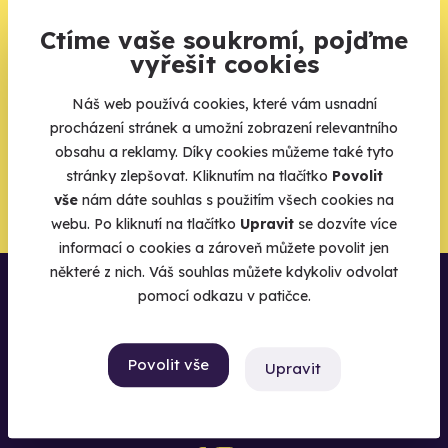
zbytek zařídíme my
Ctíme vaše soukromí, pojďme
Váš e-mail je vstupenka do světa, kde se žije naplno. Pojďte
vyřešit cookies
do toho.
Náš web používá cookies, které vám usnadní
procházení stránek a umožní zobrazení relevantního
obsahu a reklamy. Díky cookies můžeme také tyto
stránky zlepšovat. Kliknutím na tlačítko
Povolit
Chci být u toho
vše
nám dáte souhlas s použitím všech cookies na
webu. Po kliknutí na tlačítko
Upravit
se dozvíte více
informací o cookies a zároveň můžete povolit jen
některé z nich. Váš souhlas můžete kdykoliv odvolat
pomocí odkazu v patičce.
Povolit vše
Upravit