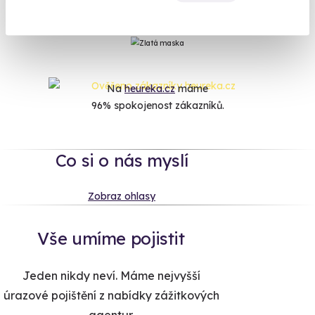
Projížďka na segway. Ve všech případech dáte svým blízkým
dárek, na který nikdy nezapomenou.
Na
heureka.cz
máme
96% spokojenost zákazníků.
Co si o nás myslí
Zobraz ohlasy
Vše umíme pojistit
Jeden nikdy neví. Máme nejvyšší
úrazové pojištění z nabídky zážitkových
agentur.