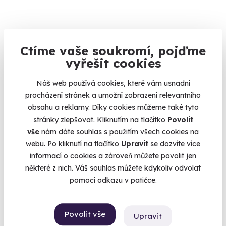
Ctíme vaše soukromí, pojďme
Dárkový poukaz na zážitek
vyřešit cookies
Nevíte, co vybrat? Darujte poukaz na libovolný zážitek a
výběr nechte na nich!
Náš web používá cookies, které vám usnadní
Celá ČR
procházení stránek a umožní zobrazení relevantního
obsahu a reklamy. Díky cookies můžeme také tyto
500 Kč
stránky zlepšovat. Kliknutím na tlačítko
Povolit
vše
nám dáte souhlas s použitím všech cookies na
webu. Po kliknutí na tlačítko
Upravit
se dozvíte více
informací o cookies a zároveň můžete povolit jen
Zobrazit zážitky na mapě
některé z nich. Váš souhlas můžete kdykoliv odvolat
pomocí odkazu v patičce.
Zážitky do 1500 Kč. Pokud sháníte pěkný dárek do 1500Kč,
jste tu správně. Zážitky jsou dárky na celý život a můžete
vybírat mezi desítkami netradičních dárků. Může to být
Povolit vše
Upravit
adrenalinový bungee jump, futuristický Větrný tunel nebo