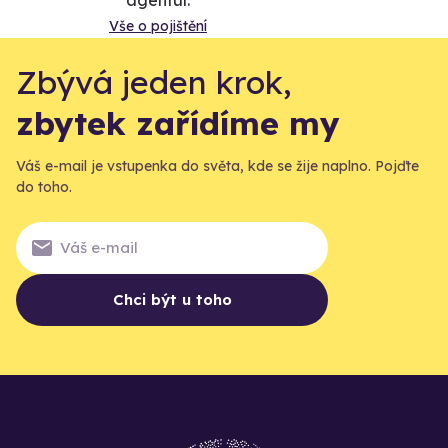
Vše o pojištění
Zbývá jeden krok,
zbytek zařídíme my
Váš e-mail je vstupenka do světa, kde se žije naplno. Pojďte
do toho.
Chci být u toho