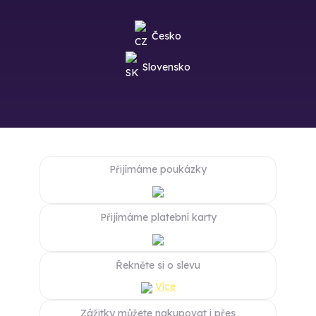
Česko
Slovensko
Přijímáme poukázky
Přijímáme platební karty
Řekněte si o slevu
Více
Zážitky můžete nakupovat i přes