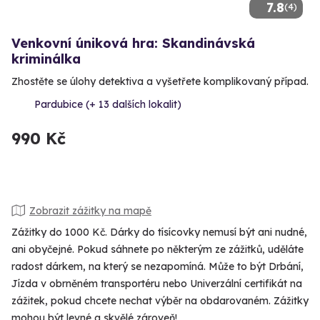
7.8
(4)
Venkovní úniková hra: Skandinávská
kriminálka
Zhostěte se úlohy detektiva a vyšetřete komplikovaný případ.
Pardubice (+ 13 dalších lokalit)
990 Kč
Zobrazit zážitky na mapě
Zážitky do 1000 Kč. Dárky do tísícovky nemusí být ani nudné,
ani obyčejné. Pokud sáhnete po některým ze zážitků, uděláte
radost dárkem, na který se nezapomíná. Může to být Drbání,
Jízda v obrněném transportéru nebo Univerzální certifikát na
zážitek, pokud chcete nechat výběr na obdarovaném. Zážitky
mohou být levné a skvělé zároveň!