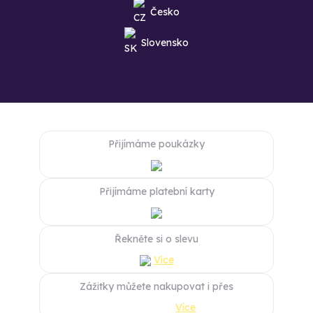
Česko
Slovensko
Přijímáme poukázky
Přijímáme platební karty
Řekněte si o slevu
Více
Zážitky můžete nakupovat i přes
Více