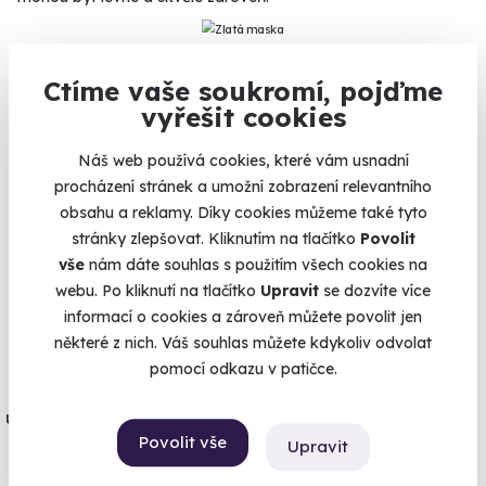
Ctíme vaše soukromí, pojďme
Na
heureka.cz
máme
vyřešit cookies
96% spokojenost zákazníků.
Náš web používá cookies, které vám usnadní
procházení stránek a umožní zobrazení relevantního
Co si o nás myslí
obsahu a reklamy. Díky cookies můžeme také tyto
stránky zlepšovat. Kliknutím na tlačítko
Povolit
vše
nám dáte souhlas s použitím všech cookies na
Zobraz ohlasy
webu. Po kliknutí na tlačítko
Upravit
se dozvíte více
informací o cookies a zároveň můžete povolit jen
Vše umíme pojistit
některé z nich. Váš souhlas můžete kdykoliv odvolat
pomocí odkazu v patičce.
Jeden nikdy neví. Máme nejvyšší
úrazové pojištění z nabídky zážitkových
Povolit vše
Upravit
agentur.
Vše o pojištění