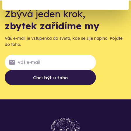
Zbývá jeden krok,
zbytek zařídíme my
Váš e-mail je vstupenka do světa, kde se žije naplno. Pojďte
do toho.
Chci být u toho