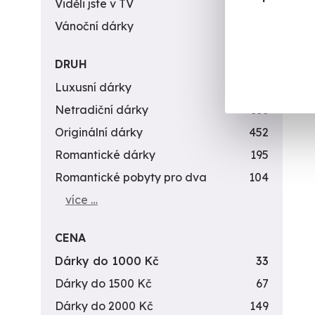
Viděli jste v TV
31
Vánoční dárky
311
DRUH
Luxusní dárky
142
Netradiční dárky
353
Originální dárky
452
Romantické dárky
195
Romantické pobyty pro dva
104
více …
CENA
Dárky do 1000 Kč
33
Dárky do 1500 Kč
67
Dárky do 2000 Kč
149