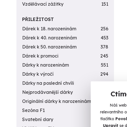
Vzdělávací zážitky
151
PŘILEŽITOST
Dárek k 18. narozeninám
256
Dárek k 40. narozeninám
453
Dárek k 50. narozeninám
378
Dárek k promoci
245
Dárky k narozeninám
551
Dárky k výročí
294
Dárky na poslední chvíli
450
Nejprodávanější dárky
56
Ctím
Originální dárky k narozeninám
422
Náš web 
Sezóna F1
4
relevantního 
tlačítko
Povol
Svatební dary
196
Upravit
se d