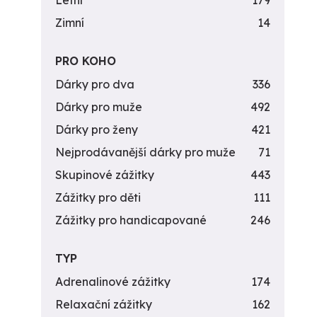
Letní
179
Zimní
14
PRO KOHO
Dárky pro dva
336
Dárky pro muže
492
Dárky pro ženy
421
Nejprodávanější dárky pro muže
71
Skupinové zážitky
443
Zážitky pro děti
111
Zážitky pro handicapované
246
TYP
Adrenalinové zážitky
174
Relaxační zážitky
162