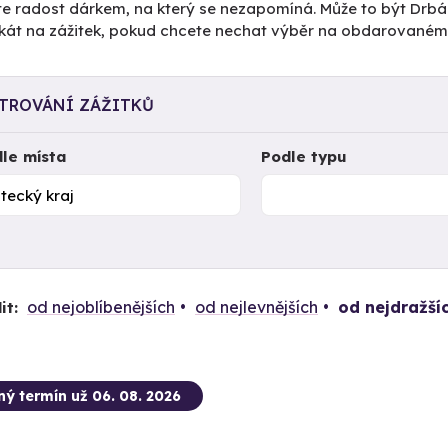
te radost dárkem, na který se nezapomíná. Může to být Drbá
fikát na zážitek, pokud chcete nechat výběr na obdarovaném.
LTROVÁNÍ ZÁŽITKŮ
le místa
Podle typu
od nejoblíbenějších
od nejlevnějších
od nejdražší
it:
ný termín už 06. 08. 2026