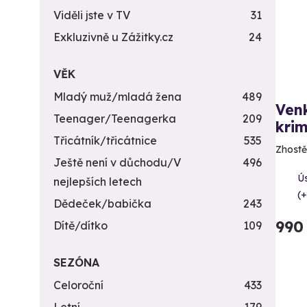
Viděli jste v TV
31
Exkluzivně u Zážitky.cz
24
VĚK
Mladý muž/mladá žena
489
Ven
Teenager/Teenagerka
209
krim
Třicátník/třicátnice
535
Zhostě
Ještě není v důchodu/V
496
Ú
nejlepších letech
(+
Dědeček/babička
243
990
Dítě/dítko
109
SEZÓNA
Celoroční
433