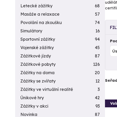
udělá
Letecké zážitky
68
certi
Masáže a relaxace
57
Povolání na zkoušku
74
FI
Simulátory
16
Sportovní zážitky
94
Pod
Vojenské zážitky
45
Zážitkové jízdy
87
Zážitkové pobyty
126
Zážitky na doma
20
Seřad
Zážitky se zvířaty
12
Zážitky ve virtuální realitě
3
Únikové hry
42
Vol
Zážitky v akci
93
Novinka
87