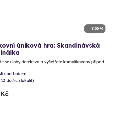
7.8
(4)
kovní úniková hra: Skandinávská
inálka
te se úlohy detektiva a vyšetřete komplikovaný případ.
stí nad Labem
 13 dalších lokalit)
 Kč