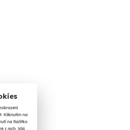
okies
zobrazení
. Kliknutím na
tí na tlačítko
é z nich. Váš