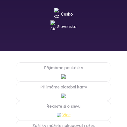
Česko
Slovensko
Přijímáme poukázky
Přijímáme platební karty
Řekněte si o slevu
Více
Zážitky můžete nakupovat i přes