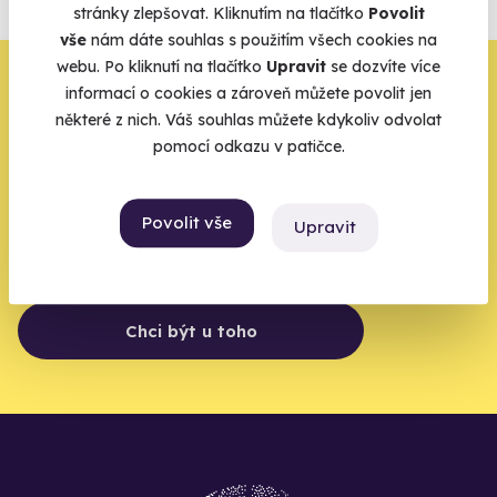
stránky zlepšovat. Kliknutím na tlačítko
Povolit
Vše o pojištění
vše
nám dáte souhlas s použitím všech cookies na
webu. Po kliknutí na tlačítko
Upravit
se dozvíte více
Zbývá jeden krok,
informací o cookies a zároveň můžete povolit jen
některé z nich. Váš souhlas můžete kdykoliv odvolat
zbytek zařídíme my
pomocí odkazu v patičce.
Váš e-mail je vstupenka do světa, kde se žije naplno. Pojďte
do toho.
Povolit vše
Upravit
Chci být u toho