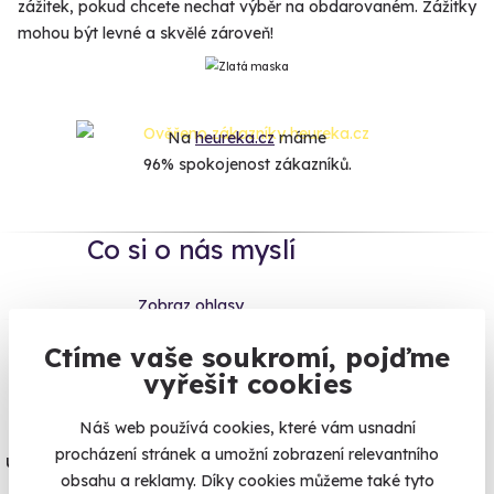
zážitek, pokud chcete nechat výběr na obdarovaném. Zážitky
mohou být levné a skvělé zároveň!
Na
heureka.cz
máme
96% spokojenost zákazníků.
Co si o nás myslí
Zobraz ohlasy
Ctíme vaše soukromí, pojďme
Vše umíme pojistit
vyřešit cookies
Náš web používá cookies, které vám usnadní
Jeden nikdy neví. Máme nejvyšší
procházení stránek a umožní zobrazení relevantního
úrazové pojištění z nabídky zážitkových
obsahu a reklamy. Díky cookies můžeme také tyto
agentur.