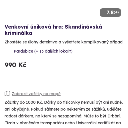
7.8
(4)
Venkovní úniková hra: Skandinávská
kriminálka
Zhostěte se úlohy detektiva a vyšetřete komplikovaný případ.
Pardubice (+ 13 dalších lokalit)
990 Kč
Zobrazit zážitky na mapě
Zážitky do 1000 Kč. Dárky do tísícovky nemusí být ani nudné,
ani obyčejné. Pokud sáhnete po některým ze zážitků, uděláte
radost dárkem, na který se nezapomíná. Může to být Drbání,
Jízda v obrněném transportéru nebo Univerzální certifikát na