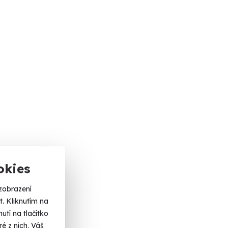
okies
zobrazení
. Kliknutím na
tí na tlačítko
é z nich. Váš