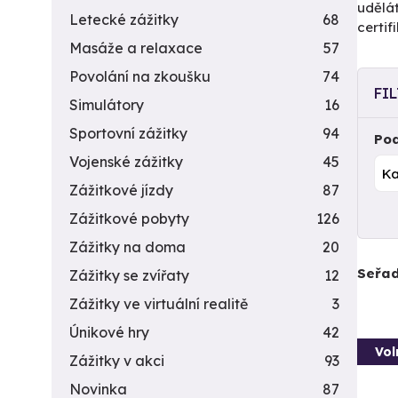
udělá
Letecké zážitky
68
certi
Masáže a relaxace
57
Povolání na zkoušku
74
FI
Simulátory
16
Sportovní zážitky
94
Pod
Vojenské zážitky
45
Zážitkové jízdy
87
Zážitkové pobyty
126
Zážitky na doma
20
Seřad
Zážitky se zvířaty
12
Zážitky ve virtuální realitě
3
Únikové hry
42
Vol
Zážitky v akci
93
Novinka
87