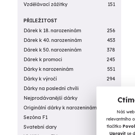
Vzdělávací zážitky
151
PŘILEŽITOST
Dárek k 18. narozeninám
256
Dárek k 40. narozeninám
453
Dárek k 50. narozeninám
378
Dárek k promoci
245
Dárky k narozeninám
551
Dárky k výročí
294
Dárky na poslední chvíli
450
Nejprodávanější dárky
56
Ctím
Originální dárky k narozeninám
422
Náš web 
Sezóna F1
4
relevantního 
tlačítko
Povol
Svatební dary
196
Upravit
se d