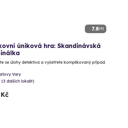
7.8
(4)
kovní úniková hra: Skandinávská
inálka
te se úlohy detektiva a vyšetřete komplikovaný případ.
arlovy Vary
 13 dalších lokalit)
 Kč