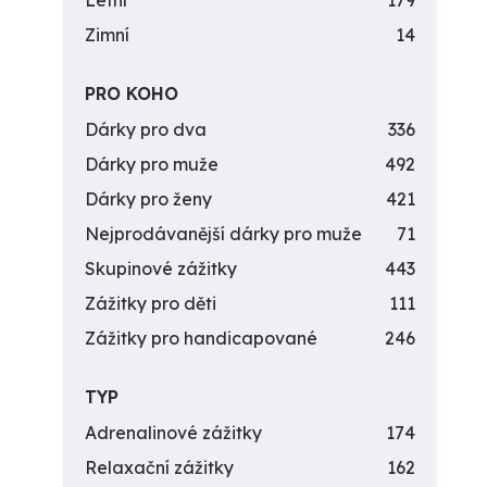
Letní
179
Zimní
14
PRO KOHO
Dárky pro dva
336
Dárky pro muže
492
Dárky pro ženy
421
Nejprodávanější dárky pro muže
71
Skupinové zážitky
443
Zážitky pro děti
111
Zážitky pro handicapované
246
TYP
Adrenalinové zážitky
174
Relaxační zážitky
162