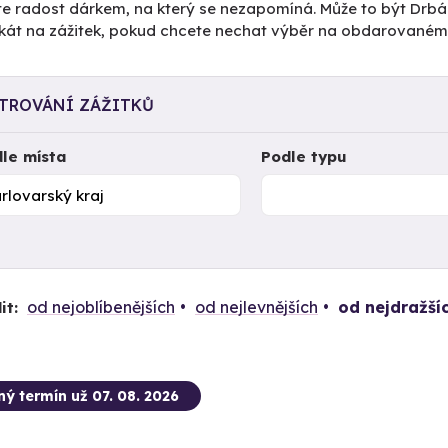
te radost dárkem, na který se nezapomíná. Může to být Drbá
fikát na zážitek, pokud chcete nechat výběr na obdarovaném.
LTROVÁNÍ ZÁŽITKŮ
le místa
Podle typu
od nejoblíbenějších
od nejlevnějších
od nejdražší
it:
ný termín už 07. 08. 2026