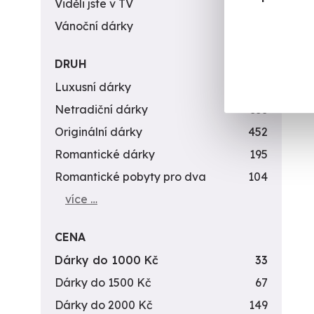
Viděli jste v TV
31
Vánoční dárky
311
DRUH
Luxusní dárky
142
Netradiční dárky
353
Originální dárky
452
Romantické dárky
195
Romantické pobyty pro dva
104
více …
CENA
Dárky do 1000 Kč
33
Dárky do 1500 Kč
67
Dárky do 2000 Kč
149