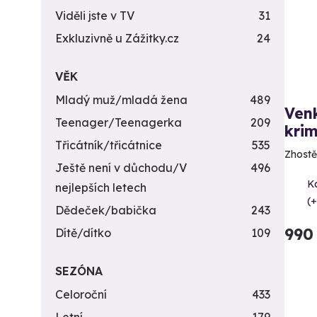
Viděli jste v TV
31
Exkluzivně u Zážitky.cz
24
VĚK
Mladý muž/mladá žena
489
Ven
Teenager/Teenagerka
209
krim
Třicátník/třicátnice
535
Zhostě
Ještě není v důchodu/V
496
K
nejlepších letech
(+
Dědeček/babička
243
990
Dítě/dítko
109
SEZÓNA
Celoroční
433