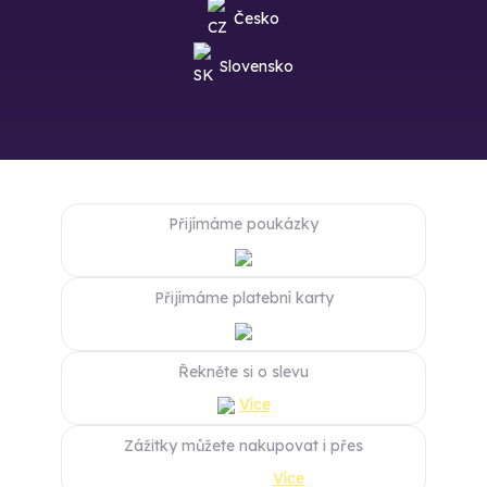
Česko
Slovensko
Přijímáme poukázky
Přijímáme platební karty
Řekněte si o slevu
Více
Zážitky můžete nakupovat i přes
Více