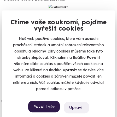
Ctíme vaše soukromí, pojďme
Na
heureka.cz
máme
vyřešit cookies
96% spokojenost zákazníků.
Náš web používá cookies, které vám usnadní
procházení stránek a umožní zobrazení relevantního
Co si o nás myslí
obsahu a reklamy. Díky cookies můžeme také tyto
stránky zlepšovat. Kliknutím na tlačítko
Povolit
vše
nám dáte souhlas s použitím všech cookies na
Zobraz ohlasy
webu. Po kliknutí na tlačítko
Upravit
se dozvíte více
informací o cookies a zároveň můžete povolit jen
Vše umíme pojistit
některé z nich. Váš souhlas můžete kdykoliv odvolat
pomocí odkazu v patičce.
Jeden nikdy neví. Máme nejvyšší
úrazové pojištění z nabídky zážitkových
Povolit vše
Upravit
agentur.
Vše o pojištění