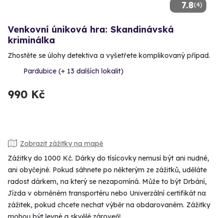
7.8
(4)
Venkovní úniková hra: Skandinávská
kriminálka
Zhostěte se úlohy detektiva a vyšetřete komplikovaný případ.
Pardubice (+ 13 dalších lokalit)
990 Kč
Zobrazit zážitky na mapě
Zážitky do 1000 Kč. Dárky do tísícovky nemusí být ani nudné,
ani obyčejné. Pokud sáhnete po některým ze zážitků, uděláte
radost dárkem, na který se nezapomíná. Může to být Drbání,
Jízda v obrněném transportéru nebo Univerzální certifikát na
zážitek, pokud chcete nechat výběr na obdarovaném. Zážitky
mohou být levné a skvělé zároveň!