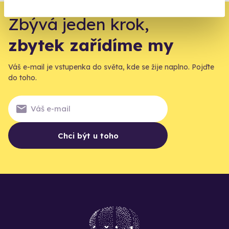
Zbývá jeden krok,
zbytek zařídíme my
Váš e-mail je vstupenka do světa, kde se žije naplno. Pojďte
do toho.
Chci být u toho