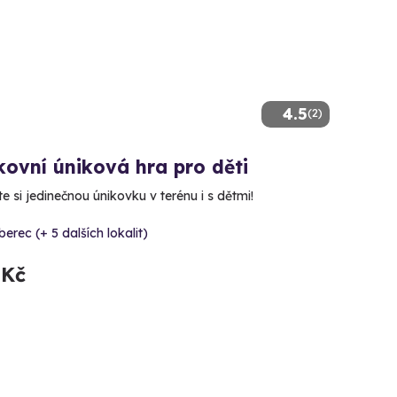
4.5
(2)
ovní úniková hra pro děti
e si jedinečnou únikovku v terénu i s dětmi!
berec (+ 5 dalších lokalit)
 Kč