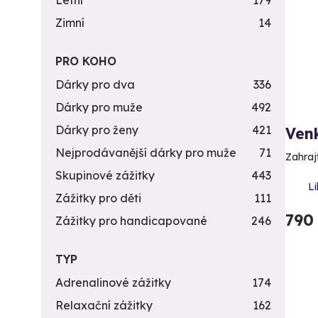
Letní
179
Zimní
14
PRO KOHO
Dárky pro dva
336
Dárky pro muže
492
Dárky pro ženy
421
Venk
Nejprodávanější dárky pro muže
71
Zahrajt
Skupinové zážitky
443
Li
Zážitky pro děti
111
790
Zážitky pro handicapované
246
TYP
Adrenalinové zážitky
174
Relaxační zážitky
162