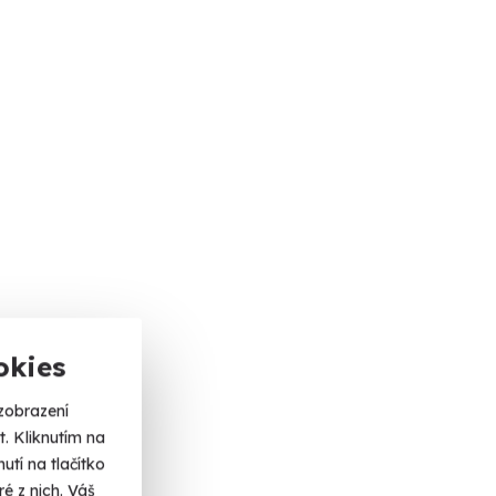
okies
zobrazení
. Kliknutím na
tí na tlačítko
é z nich. Váš