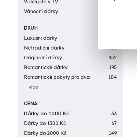
Viděli jste v TV
31
Vánoční dárky
311
DRUH
Luxusní dárky
142
Netradiční dárky
353
Originální dárky
452
Romantické dárky
195
Romantické pobyty pro dva
104
více …
CENA
Dárky do 1000 Kč
33
Dárky do 1500 Kč
67
Dárky do 2000 Kč
149