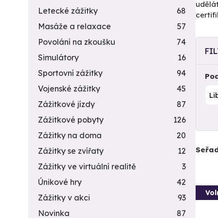
udělá
Letecké zážitky
68
certi
Masáže a relaxace
57
Povolání na zkoušku
74
FI
Simulátory
16
Sportovní zážitky
94
Pod
Vojenské zážitky
45
Zážitkové jízdy
87
Zážitkové pobyty
126
Zážitky na doma
20
Seřad
Zážitky se zvířaty
12
Zážitky ve virtuální realitě
3
Únikové hry
42
Vol
Zážitky v akci
93
Novinka
87