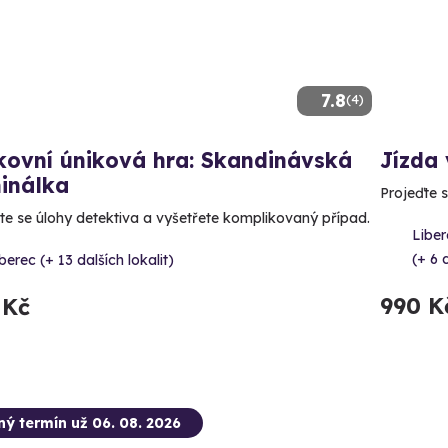
7.8
(4)
kovní úniková hra: Skandinávská
Jízda 
inálka
Projeďte s
te se úlohy detektiva a vyšetřete komplikovaný případ.
Liber
(+ 6 
berec (+ 13 dalších lokalit)
990 K
 Kč
ný termín už 06. 08. 2026