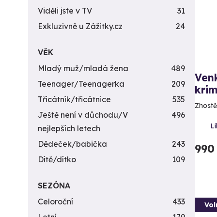
Viděli jste v TV
31
Exkluzivně u Zážitky.cz
24
VĚK
Mladý muž/mladá žena
489
Ven
Teenager/Teenagerka
209
krim
Třicátník/třicátnice
535
Zhostě
Ještě není v důchodu/V
496
Li
nejlepších letech
Dědeček/babička
243
990
Dítě/dítko
109
SEZÓNA
Celoroční
433
Vol