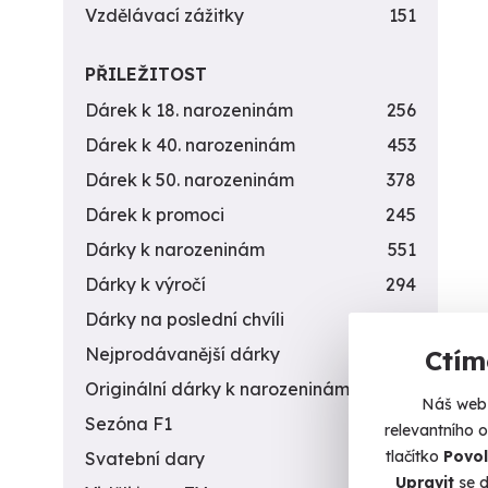
Vzdělávací zážitky
151
PŘILEŽITOST
Dárek k 18. narozeninám
256
Dárek k 40. narozeninám
453
Dárek k 50. narozeninám
378
Dárek k promoci
245
Dárky k narozeninám
551
Dárky k výročí
294
Dárky na poslední chvíli
450
Nejprodávanější dárky
56
Ctím
Originální dárky k narozeninám
422
Náš web 
Sezóna F1
4
relevantního 
tlačítko
Povol
Svatební dary
196
Upravit
se d