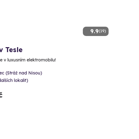
9.9
(19)
v Tesle
e v luxusním elektromobilu!
ec (Stráž nad Nisou)
dalších lokalit)
č