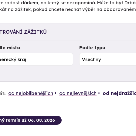
te radost dárkem, na který se nezapomíná. Může to být Drbá
fikát na zážitek, pokud chcete nechat výběr na obdarovaném.
LTROVÁNÍ ZÁŽITKŮ
le místa
Podle typu
od nejoblíbenějších
od nejlevnějších
od nejdražší
it:
ný termín už 06. 08. 2026