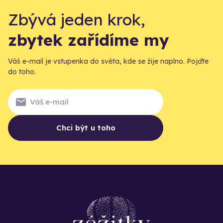
Zbývá jeden krok,
zbytek zařídíme my
Váš e-mail je vstupenka do světa, kde se žije naplno. Pojďte
do toho.
Chci být u toho