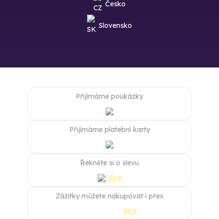
Česko
Slovensko
Přijímáme poukázky
Přijímáme platební karty
Řekněte si o slevu
Více
Zážitky můžete nakupovat i přes
Více