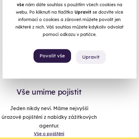
vše
nám dáte souhlas s použitím všech cookies na
webu. Po kliknutí na tlačítko
Upravit
se dozvíte více
informací o cookies a zároveň můžete povolit jen
Na
heureka.cz
máme
některé z nich. Váš souhlas můžete kdykoliv odvolat
96% spokojenost zákazníků.
pomocí odkazu v patičce.
Co si o nás myslí
Povolit vše
Upravit
Zobraz ohlasy
Vše umíme pojistit
Jeden nikdy neví. Máme nejvyšší
úrazové pojištění z nabídky zážitkových
agentur.
Vše o pojištění