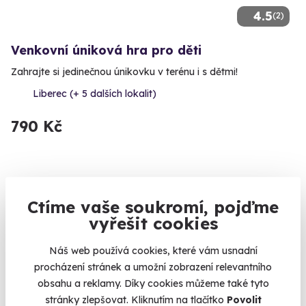
4.5
(2)
Venkovní úniková hra pro děti
Zahrajte si jedinečnou únikovku v terénu i s dětmi!
Liberec (+ 5 dalších lokalit)
790 Kč
Zobrazit zážitky na mapě
Ctíme vaše soukromí, pojďme
Zážitky do 1000 Kč. Dárky do tísícovky nemusí být ani nudné,
vyřešit cookies
ani obyčejné. Pokud sáhnete po některým ze zážitků, uděláte
radost dárkem, na který se nezapomíná. Může to být Drbání,
Náš web používá cookies, které vám usnadní
Jízda v obrněném transportéru nebo Univerzální certifikát na
procházení stránek a umožní zobrazení relevantního
zážitek, pokud chcete nechat výběr na obdarovaném. Zážitky
obsahu a reklamy. Díky cookies můžeme také tyto
mohou být levné a skvělé zároveň!
stránky zlepšovat. Kliknutím na tlačítko
Povolit