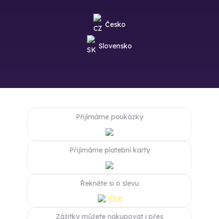
Česko
Slovensko
Přijímáme poukázky
Přijímáme platební karty
Řekněte si o slevu
Více
Zážitky můžete nakupovat i přes