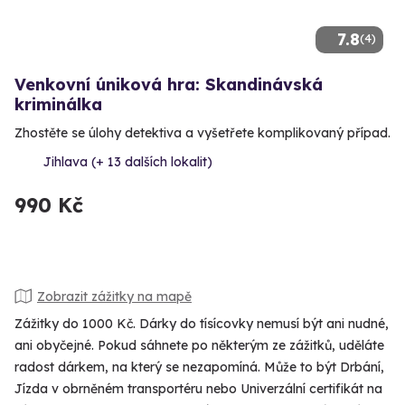
7.8
(4)
Venkovní úniková hra: Skandinávská
kriminálka
Zhostěte se úlohy detektiva a vyšetřete komplikovaný případ.
Jihlava (+ 13 dalších lokalit)
990 Kč
Zobrazit zážitky na mapě
Zážitky do 1000 Kč. Dárky do tísícovky nemusí být ani nudné,
ani obyčejné. Pokud sáhnete po některým ze zážitků, uděláte
radost dárkem, na který se nezapomíná. Může to být Drbání,
Jízda v obrněném transportéru nebo Univerzální certifikát na