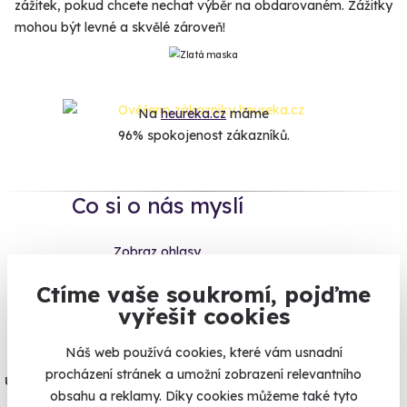
zážitek, pokud chcete nechat výběr na obdarovaném. Zážitky
mohou být levné a skvělé zároveň!
Na
heureka.cz
máme
96% spokojenost zákazníků.
Co si o nás myslí
Zobraz ohlasy
Ctíme vaše soukromí, pojďme
Vše umíme pojistit
vyřešit cookies
Náš web používá cookies, které vám usnadní
Jeden nikdy neví. Máme nejvyšší
procházení stránek a umožní zobrazení relevantního
úrazové pojištění z nabídky zážitkových
obsahu a reklamy. Díky cookies můžeme také tyto
agentur.