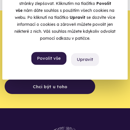
stránky zlepšovat. Kliknutím na tlačítko
Povolit
Vše o pojištění
vše
nám dáte souhlas s použitím všech cookies na
webu. Po kliknutí na tlačítko
Upravit
se dozvíte více
Zbývá jeden krok,
informací o cookies a zároveň můžete povolit jen
některé z nich. Váš souhlas můžete kdykoliv odvolat
zbytek zařídíme my
pomocí odkazu v patičce.
Váš e-mail je vstupenka do světa, kde se žije naplno. Pojďte
do toho.
Povolit vše
Upravit
Chci být u toho