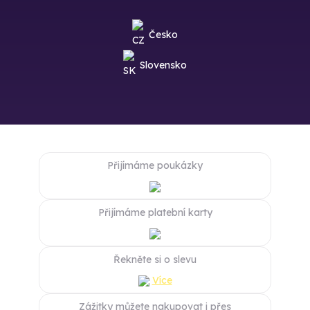
Česko
Slovensko
Přijímáme poukázky
Přijímáme platební karty
Řekněte si o slevu
Více
Zážitky můžete nakupovat i přes