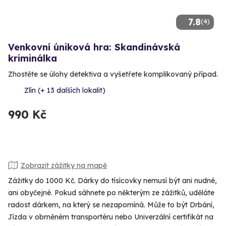
7.8
(4)
Venkovní úniková hra: Skandinávská
kriminálka
Zhostěte se úlohy detektiva a vyšetřete komplikovaný případ.
Zlín (+ 13 dalších lokalit)
990 Kč
Zobrazit zážitky na mapě
Zážitky do 1000 Kč. Dárky do tísícovky nemusí být ani nudné,
ani obyčejné. Pokud sáhnete po některým ze zážitků, uděláte
radost dárkem, na který se nezapomíná. Může to být Drbání,
Jízda v obrněném transportéru nebo Univerzální certifikát na