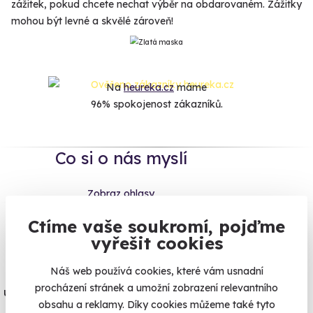
zážitek, pokud chcete nechat výběr na obdarovaném. Zážitky
mohou být levné a skvělé zároveň!
Na
heureka.cz
máme
96% spokojenost zákazníků.
Co si o nás myslí
Zobraz ohlasy
Ctíme vaše soukromí, pojďme
Vše umíme pojistit
vyřešit cookies
Náš web používá cookies, které vám usnadní
Jeden nikdy neví. Máme nejvyšší
procházení stránek a umožní zobrazení relevantního
úrazové pojištění z nabídky zážitkových
obsahu a reklamy. Díky cookies můžeme také tyto
agentur.