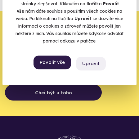
stránky zlepšovat. Kliknutím na tlačítko
Povolit
Vše o pojištění
vše
nám dáte souhlas s použitím všech cookies na
webu. Po kliknutí na tlačítko
Upravit
se dozvíte více
Zbývá jeden krok,
informací o cookies a zároveň můžete povolit jen
některé z nich. Váš souhlas můžete kdykoliv odvolat
zbytek zařídíme my
pomocí odkazu v patičce.
Váš e-mail je vstupenka do světa, kde se žije naplno. Pojďte
do toho.
Povolit vše
Upravit
Chci být u toho