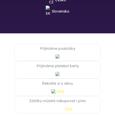
Slovensko
Přijímáme poukázky
Přijímáme platební karty
Řekněte si o slevu
Více
Zážitky můžete nakupovat i přes
Více