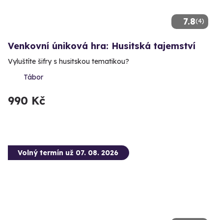
7.8
(4)
Venkovní úniková hra: Husitská tajemství
Vyluštíte šifry s husitskou tematikou?
Tábor
990 Kč
Volný termín už 07. 08. 2026