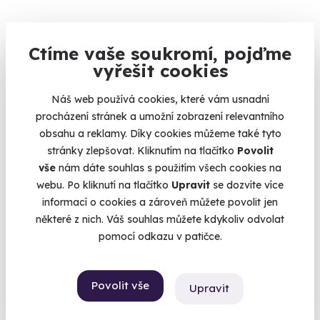
Romantická úniková hra v Českých
Budějovicích
Ctíme vaše soukromí, pojďme
vyřešit cookies
Romantická procházka s hádankami na jihu Čech.
České Budějovice
Náš web používá cookies, které vám usnadní
procházení stránek a umožní zobrazení relevantního
990 Kč
obsahu a reklamy. Díky cookies můžeme také tyto
stránky zlepšovat. Kliknutím na tlačítko
Povolit
vše
nám dáte souhlas s použitím všech cookies na
webu. Po kliknutí na tlačítko
Upravit
se dozvíte více
Volný termín už 07. 08. 2026
informací o cookies a zároveň můžete povolit jen
některé z nich. Váš souhlas můžete kdykoliv odvolat
AKCE
pomocí odkazu v patičce.
Povolit vše
Upravit
6.7
(9)