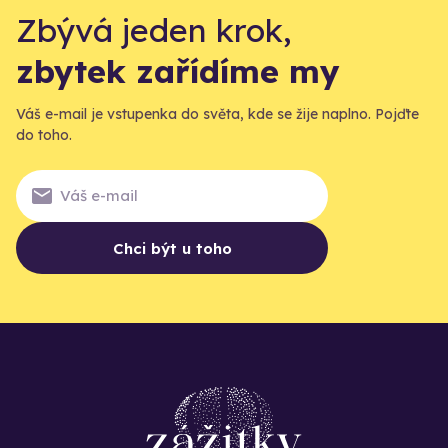
Zbývá jeden krok,
zbytek zařídíme my
Váš e-mail je vstupenka do světa, kde se žije naplno. Pojďte
do toho.
Chci být u toho