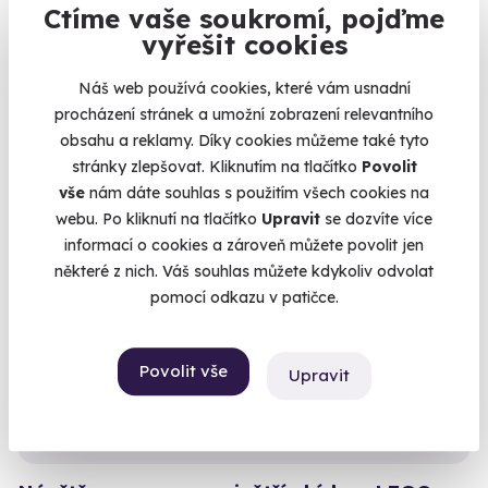
Ctíme vaše soukromí, pojďme
vyřešit cookies
Venkovní úniková hra pro děti
Zahrajte si jedinečnou únikovku v terénu i s dětmi!
Náš web používá cookies, které vám usnadní
Praha (+ 5 dalších lokalit)
procházení stránek a umožní zobrazení relevantního
obsahu a reklamy. Díky cookies můžeme také tyto
790 Kč
stránky zlepšovat. Kliknutím na tlačítko
Povolit
vše
nám dáte souhlas s použitím všech cookies na
webu. Po kliknutí na tlačítko
Upravit
se dozvíte více
informací o cookies a zároveň můžete povolit jen
některé z nich. Váš souhlas můžete kdykoliv odvolat
Volný termín už 07. 08. 2026
pomocí odkazu v patičce.
Novinka
Povolit vše
Upravit