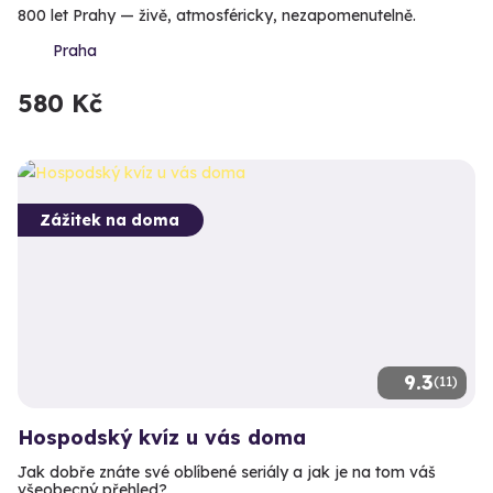
800 let Prahy — živě, atmosféricky, nezapomenutelně.
Praha
580 Kč
Zážitek na doma
9.3
(11)
Hospodský kvíz u vás doma
Jak dobře znáte své oblíbené seriály a jak je na tom váš
všeobecný přehled?