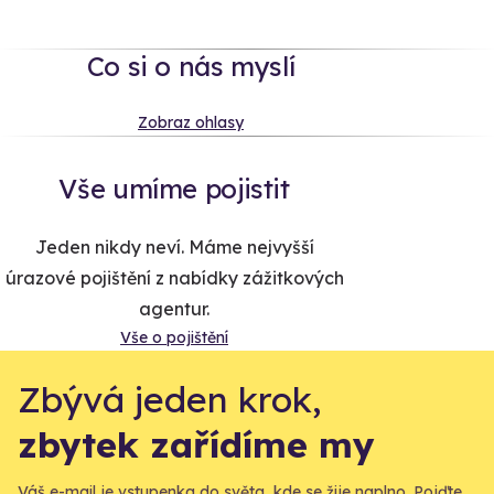
Co si o nás myslí
Zobraz ohlasy
Vše umíme pojistit
Jeden nikdy neví. Máme nejvyšší
úrazové pojištění z nabídky zážitkových
agentur.
Vše o pojištění
Zbývá jeden krok,
zbytek zařídíme my
Váš e-mail je vstupenka do světa, kde se žije naplno. Pojďte