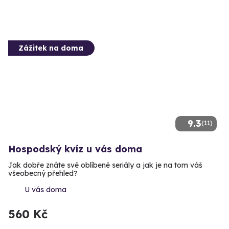
Zážitek na doma
9.3
(11)
Hospodský kvíz u vás doma
Jak dobře znáte své oblíbené seriály a jak je na tom váš
všeobecný přehled?
U vás doma
560 Kč