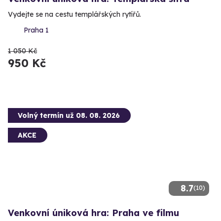
Vydejte se na cestu templářských rytířů.
Praha 1
1 050 Kč
950 Kč
Volný termín už 08. 08. 2026
AKCE
8.7
(10)
Venkovní úniková hra: Praha ve filmu