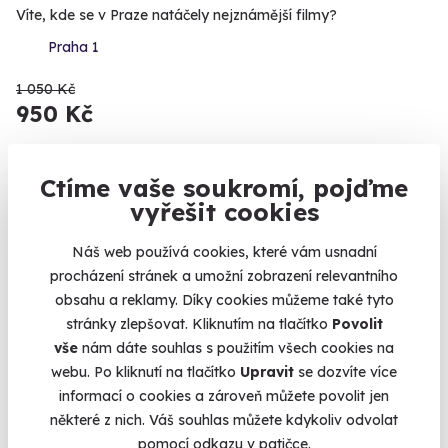
Víte, kde se v Praze natáčely nejznámější filmy?
Praha 1
1 050 Kč
950 Kč
Ctíme vaše soukromí, pojďme
vyřešit cookies
Novinka
Náš web používá cookies, které vám usnadní
procházení stránek a umožní zobrazení relevantního
obsahu a reklamy. Díky cookies můžeme také tyto
stránky zlepšovat. Kliknutím na tlačítko
Povolit
vše
nám dáte souhlas s použitím všech cookies na
webu. Po kliknutí na tlačítko
Upravit
se dozvíte více
informací o cookies a zároveň můžete povolit jen
Sestřih pro tátu a syna v barber shopu
některé z nich. Váš souhlas můžete kdykoliv odvolat
pomocí odkazu v patičce.