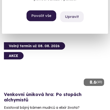
Společný čas, co má styl a voní jako tátova koupelna.
Praha
Povolit vše
Upravit
950 Kč
Volný termín už 08. 08. 2026
AKCE
8.6
(10)
Venkovní úniková hra: Po stopách
alchymistů
Existoval bájný kámen mudrců a elixír života?