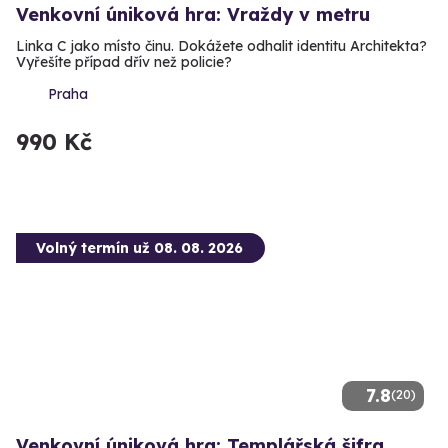
Venkovní úniková hra: Vraždy v metru
Linka C jako místo činu. Dokážete odhalit identitu Architekta?
Vyřešíte případ dřív než policie?
Praha
990 Kč
Volný termín už 08. 08. 2026
7.8
(20)
Venkovní úniková hra: Templářská šifra