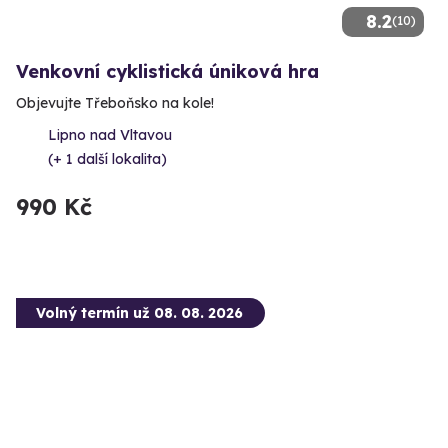
8.2
(10)
Venkovní cyklistická úniková hra
Objevujte Třeboňsko na kole!
Lipno nad Vltavou
(+ 1 další lokalita)
990 Kč
Volný termín už 08. 08. 2026