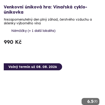
Venkovní úniková hra: Vinařská cyklo-
únikovka
Nezapomenutelný den plný záhad, čerstvého vzduchu a
sklenky výborného vína
Němčičky (+ 1 další lokalita)
990 Kč
Volný termín už 08. 08. 2026
6.5
(2)