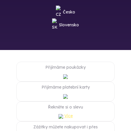
Česko
Slovensko
Přijímáme poukázky
Přijímáme platební karty
Řekněte si o slevu
Více
Zážitky můžete nakupovat i přes