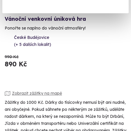
6.7
(9)
Vánoční venkovní úniková hra
Ponořte se naplno do vánoční atmosféry!
České Budějovice
(+ 5 dalších lokalit)
990 Kč
890 Kč
Zobrazit zážitky na mapě
Zážitky do 1000 Kč. Dárky do tísícovky nemusí být ani nudné,
ani obyčejné. Pokud sáhnete po některým ze zážitků, uděláte
radost dárkem, na který se nezapomíná. Může to být Drbání,
Jízda v obrněném transportéru nebo Univerzální certifikát na
zážitek, pokud chcete nechat výběr na obdarovaném. Zážitky