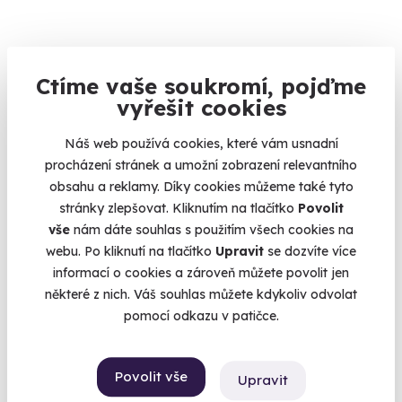
Romantická úniková hra v Českých
Ctíme vaše soukromí, pojďme
Budějovicích
vyřešit cookies
Romantická procházka s hádankami na jihu Čech.
Náš web používá cookies, které vám usnadní
České Budějovice
procházení stránek a umožní zobrazení relevantního
990 Kč
obsahu a reklamy. Díky cookies můžeme také tyto
stránky zlepšovat. Kliknutím na tlačítko
Povolit
vše
nám dáte souhlas s použitím všech cookies na
webu. Po kliknutí na tlačítko
Upravit
se dozvíte více
informací o cookies a zároveň můžete povolit jen
Volný termín už 10. 08. 2026
některé z nich. Váš souhlas můžete kdykoliv odvolat
pomocí odkazu v patičce.
AKCE
Povolit vše
Upravit