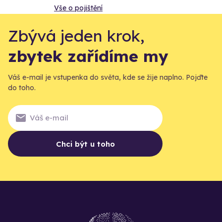
Vše o pojištění
Zbývá jeden krok,
zbytek zařídíme my
Váš e-mail je vstupenka do světa, kde se žije naplno. Pojďte
do toho.
Chci být u toho