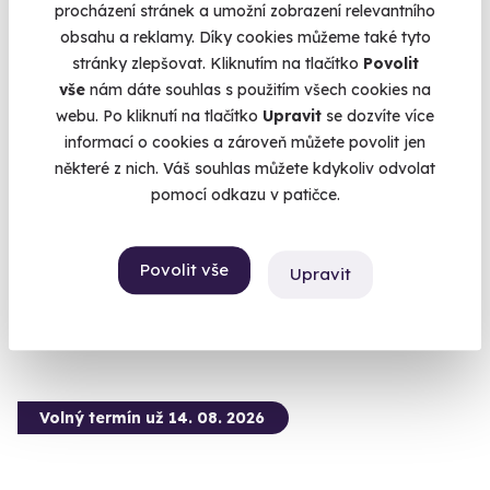
procházení stránek a umožní zobrazení relevantního
obsahu a reklamy. Díky cookies můžeme také tyto
stránky zlepšovat. Kliknutím na tlačítko
Povolit
vše
nám dáte souhlas s použitím všech cookies na
9.5
(5)
webu. Po kliknutí na tlačítko
Upravit
se dozvíte více
informací o cookies a zároveň můžete povolit jen
Zážitková střelba: Dlouhé zbraně - 6 zbraní
některé z nich. Váš souhlas můžete kdykoliv odvolat
Z každé zbraně si zastřílíte pětkrát - celkem 30 výstřelů.
pomocí odkazu v patičce.
Bystré (okres Svitavy)
(+ 28 dalších lokalit)
Povolit vše
Upravit
1 899 Kč
Volný termín už 14. 08. 2026