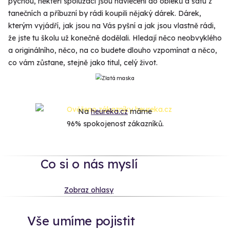
pýchou, někteří spolužáci jsou navlečení do obleků a šatu z
tanečních a příbuzní by rádi koupili nějaký dárek. Dárek,
kterým vyjádří, jak jsou na Vás pyšní a jak jsou vlastně rádi,
že jste tu školu už konečně dodělali. Hledají něco neobvyklého
a originálního, něco, na co budete dlouho vzpomínat a něco,
co vám zůstane, stejně jako titul, celý život.
Na
heureka.cz
máme
96% spokojenost zákazníků.
Co si o nás myslí
Zobraz ohlasy
Vše umíme pojistit