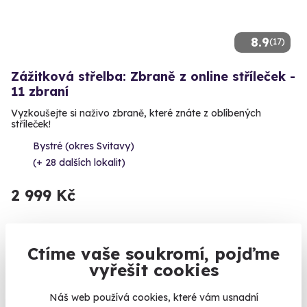
8.9
(17)
Zážitková střelba: Zbraně z online stříleček -
11 zbraní
Vyzkoušejte si naživo zbraně, které znáte z oblíbených
stříleček!
Bystré (okres Svitavy)
(+ 28 dalších lokalit)
2 999 Kč
Ctíme vaše soukromí, pojďme
vyřešit cookies
Volný termín už 14. 08. 2026
Náš web používá cookies, které vám usnadní