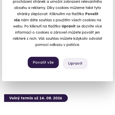
procházení stránek a umožní zobrazení relevantního
obsahu a reklamy. Díky cookies můžeme také tyto
stránky zlepšovat. Kliknutím na tlačítko
Povolit
vše
nám dáte souhlas s použitím všech cookies na
10.0
(2)
webu. Po kliknutí na tlačítko
Upravit
se dozvíte více
informací o cookies a zároveň můžete povolit jen
Zážitková střelba: Pistole a pušky - 6 zbraní
některé z nich. Váš souhlas můžete kdykoliv odvolat
Čeká vás 60 výstřelů!
pomocí odkazu v patičce.
Dačice (okres Jindřichův Hradec)
(+ 28 dalších lokalit)
Povolit vše
Upravit
3 599 Kč
Volný termín už 14. 08. 2026