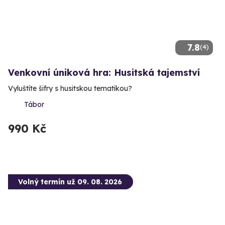
7.8
(4)
Venkovní úniková hra: Husitská tajemství
Vyluštíte šifry s husitskou tematikou?
Tábor
990 Kč
Volný termín už 09. 08. 2026