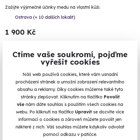
Zažijte výjimečné účinky medu na vlastní kůži.
Ostrava (+ 10 dalších lokalit)
1 900 Kč
Ctíme vaše soukromí, pojďme
vyřešit cookies
Náš web používá cookies, které vám usnadní
procházení stránek a umožní zobrazení relevantního
obsahu a reklamy. Díky cookies můžeme také tyto
stránky zlepšovat. Kliknutím na tlačítko
Povolit
vše
nám dáte souhlas s použitím všech cookies na
9.3
(38)
webu. Po kliknutí na tlačítko
Upravit
se dozvíte více
informací o cookies a zároveň můžete povolit jen
Masáž konopným olejem
některé z nich. Váš souhlas můžete kdykoliv odvolat
pomocí odkazu v patičce.
Travička zelená to je moje potěšení.