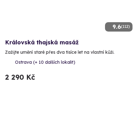
9.6
(112)
Královská thajská masáž
Zažijte umění staré přes dva tisíce let na vlastní kůži.
Ostrava (+ 10 dalších lokalit)
2 290 Kč