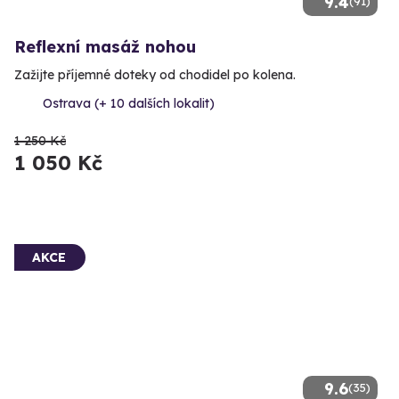
9.4
(91)
Reflexní masáž nohou
Zažijte příjemné doteky od chodidel po kolena.
Ostrava (+ 10 dalších lokalit)
1 250 Kč
1 050 Kč
AKCE
9.6
(35)