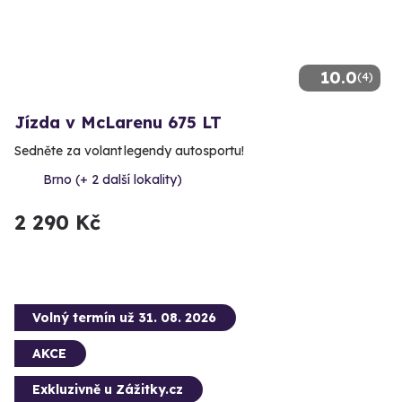
10.0
(4)
Jízda v McLarenu 675 LT
Sedněte za volant legendy autosportu!
Brno (+ 2 další lokality)
2 290 Kč
Volný termín už 31. 08. 2026
AKCE
Exkluzivně u Zážitky.cz