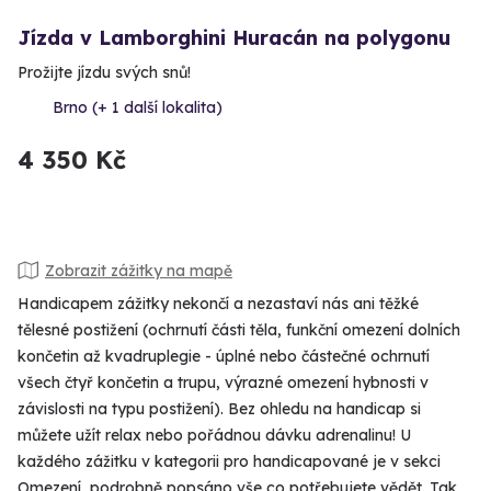
Jízda v Lamborghini Huracán na polygonu
Prožijte jízdu svých snů!
Brno (+ 1 další lokalita)
4 350 Kč
Zobrazit zážitky na mapě
Handicapem zážitky nekončí a nezastaví nás ani těžké
tělesné postižení (ochrnutí části těla, funkční omezení dolních
končetin až kvadruplegie - úplné nebo částečné ochrnutí
všech čtyř končetin a trupu, výrazné omezení hybnosti v
závislosti na typu postižení). Bez ohledu na handicap si
můžete užít relax nebo pořádnou dávku adrenalinu! U
každého zážitku v kategorii pro handicapované je v sekci
Omezení, podrobně popsáno vše co potřebujete vědět. Tak