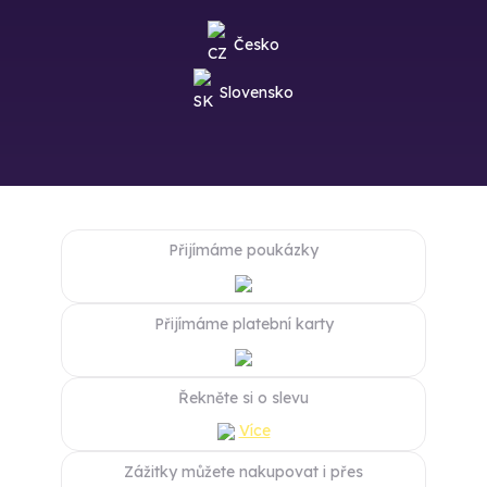
Česko
Slovensko
Přijímáme poukázky
Přijímáme platební karty
Řekněte si o slevu
Více
Zážitky můžete nakupovat i přes