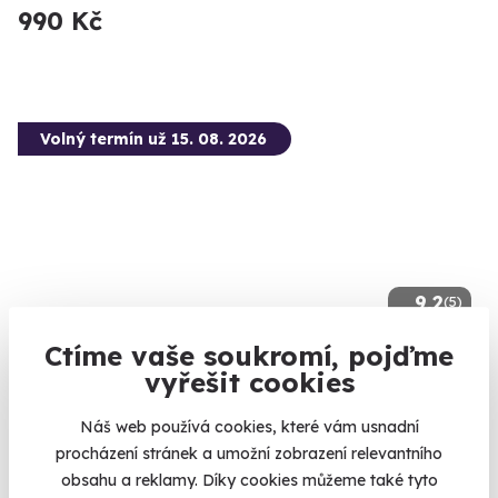
990 Kč
Volný termín už 15. 08. 2026
9.2
(5)
Ctíme vaše soukromí, pojďme
Jízda ve Fordu Mustang Dark Horse 5.0 V8
vyřešit cookies
Užijte si americkou automobilovou legendu.
Náš web používá cookies, které vám usnadní
Brno (+ 2 další lokality)
procházení stránek a umožní zobrazení relevantního
1 550 Kč
obsahu a reklamy. Díky cookies můžeme také tyto