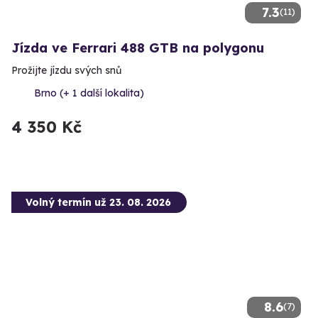
7.3
(11)
Jízda ve Ferrari 488 GTB na polygonu
Prožijte jízdu svých snů
Brno (+ 1 další lokalita)
4 350 Kč
Volný termín už 23. 08. 2026
8.6
(7)