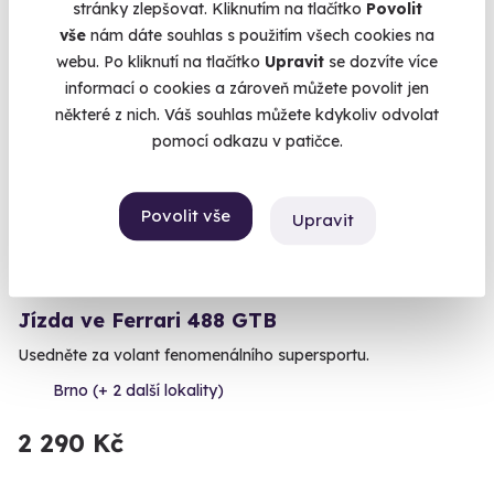
stránky zlepšovat. Kliknutím na tlačítko
Povolit
vše
nám dáte souhlas s použitím všech cookies na
webu. Po kliknutí na tlačítko
Upravit
se dozvíte více
informací o cookies a zároveň můžete povolit jen
Volný termín už 15. 08. 2026
některé z nich. Váš souhlas můžete kdykoliv odvolat
pomocí odkazu v patičce.
AKCE
Povolit vše
Upravit
8.8
(139)
Jízda ve Ferrari 488 GTB
Usedněte za volant fenomenálního supersportu.
Brno (+ 2 další lokality)
2 290 Kč