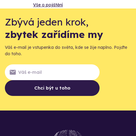
Vše o pojištění
Zbývá jeden krok,
zbytek zařídíme my
Váš e-mail je vstupenka do světa, kde se žije naplno. Pojďte
do toho.
Chci být u toho